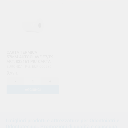
CARTA TERMICA
57MM.AUTOCLAVE E7/E9
ART. 832161 PIU' CARTA
EURONDA
|
Ref. EUR.000286
9
,99
€
-
+
AGGIUNGI
1
I migliori prodotti e attrezzature per Odontoiatri e
Odontotecnici. Promozioni di qualità e consegna