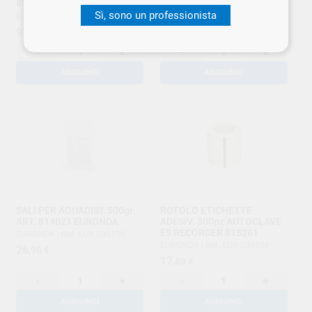
816042
108200
Sì, sono un professionista
EURONDA
|
Ref. EUR.000124
EURONDA
|
Ref. EUR.000126
93
423
,16
€
,00
€
-
+
-
+
AGGIUNGI
AGGIUNGI
SALI PER AQUADIST 500gr.
ROTOLO ETICHETTE
ART. 814021 EURONDA
ADESIV. 300pz AUTOCLAVE
E9 RECORDER 815261
EURONDA
|
Ref. EUR.000150
EURONDA
|
Ref. EUR.000156
26
,96
€
17
,89
€
-
+
-
+
AGGIUNGI
AGGIUNGI