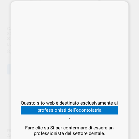
CARTA TERMICA 57mm ART.
***SEGGIOLINO CORAL
832160 X E9 MED CON
EURONDA colore***
STAMPANTE INTEGRATA
EURONDA
|
Ref. EUR.000011
EURONDA
|
Ref. EUR.000287
399
,00
€
8
,99
€
-
+
-
+
AGGIUNGI
AGGIUNGI
Questo sito web è destinato esclusivamente ai
professionisti dell'odontoiatria
.
Fare clic su Sì per confermare di essere un
RESINA IN FILTRO X
SIGILLATORE (The)
professionista del settore dentale.
AQUAFILTER (2PZ) ART.
EUROSEAL EURONDA ART.