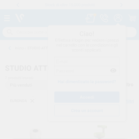
Stock di oltre 15.000 prodotti
Numero verde
800 194 052
.
Ciao!
Effettua il login per vedere i prezzi
nel carrello con le condizioni e gli
Inizio
/
STUDIO ATTREZZATURE
sconti applicati.
STUDIO ATTREZZATURE
7
prodotti trovati
Hai dimenticato la password?
Filtro
EURONDA
Elimina filtri
Crea un account