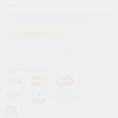
Indica il tuo indirizzo email per iscriverti. Es. abc@xyz.com
Ho letto e accetto la
politica sulla privacy di VS Dental
. *
ISCRIVITI
Utilizziamo Sendinblue come nostra piattaforma di marketing. Cliccando
qui sotto per inviare questo modulo, sei consapevole e accetti che le
informazioni che hai fornito verranno trasferite a Sendinblue per il
trattamento conformemente alle loro
condizioni d'uso
Metodi di pagamento