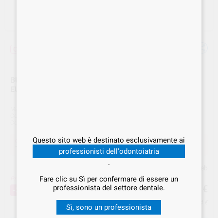
Offerta
BUSTE AUTOSIGILLANTI 140x260 200pz 20210714
EURONDA
Marca
EURONDA
Cod. Fornitore
20210714
Cod. VS Dental
EUR.000577
Questo sito web è destinato esclusivamente ai
Offerta
17,98 €
Acquistando
1 unità
si risparmia
30%
professionisti dell'odontoiatria
.
Prezzo web
Fare clic su Sì per confermare di essere un
Prezzo migliore!
17
,98
€
professionista del settore dentale.
25,69 €
-30%
Prezzo IVA inclusa 21,94 €
Sì, sono un professionista