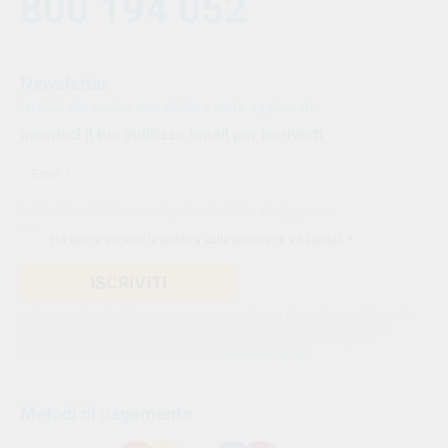
800 194 052
Newsletter
Iscriviti alla nostra newsletter e resta aggiornato.
Inserisci il tuo indirizzo email per iscriverti
Indica il tuo indirizzo email per iscriverti. Es. abc@xyz.com
Ho letto e accetto la
politica sulla privacy di VS Dental
. *
ISCRIVITI
Utilizziamo Sendinblue come nostra piattaforma di marketing. Cliccando
qui sotto per inviare questo modulo, sei consapevole e accetti che le
informazioni che hai fornito verranno trasferite a Sendinblue per il
trattamento conformemente alle loro
condizioni d'uso
Metodi di pagamento