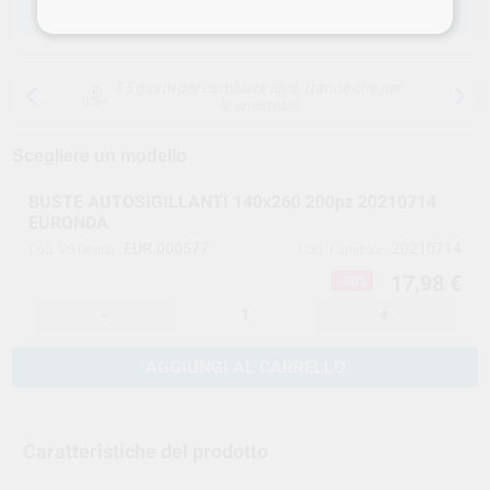
SCEGLIERE LA QUANTITÀ
15 giorni per cambiare idea, tranne che per
le anestesie
Scegliere un modello
BUSTE AUTOSIGILLANTI 140x260 200pz 20210714
EURONDA
EUR.000577
20210714
Cod. VS Dental
Cod. Fornitore
17,98 €
-30%
-
+
AGGIUNGI AL CARRELLO
Caratteristiche del prodotto