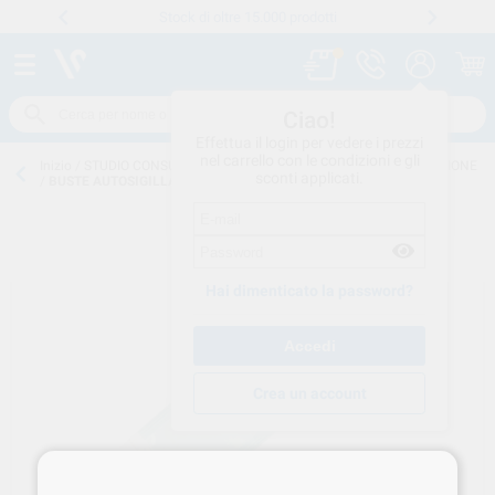
Stock di oltre 15.000 prodotti
Numero verde
800 194 052
.
Ciao!
Effettua il login per vedere i prezzi
nel carrello con le condizioni e gli
Inizio
/
STUDIO CONSUMO
/
MONOUSO
/
ROTOLI-BUSTE-STERLIZZAZIONE
sconti applicati.
/
BUSTE AUTOSIGILLANTI 140x260 200pz 20210714 EURONDA
Hai dimenticato la password?
Crea un account