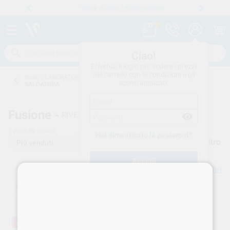
Stock di oltre 15.000 prodotti
Numero verde
800 194 052
.
Ciao!
Effettua il login per vedere i prezzi
nel carrello con le condizioni e gli
Inizio
/
LABORATORIO CONSUMO
/
FUSIONE
/
RIVESTIMENTI-
sconti applicati.
SALDATURA
Fusione -
RIVESTIMENTI-SALDATURA
1
prodotti trovati
Hai dimenticato la password?
Filtro
FUSIONE
Elimina filtri
Crea un account
RIVESTIMENTI-SALDATURA
20%