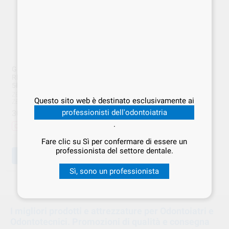
GRANOTERM ZETA GRIGIO
RIV. X-FINE LEGHE PREZ.
5kg 108/5GR
ZETA ZINGARDI
|
Ref.
Questo sito web è destinato esclusivamente ai
ZET.000057
professionisti dell'odontoiatria
30
,40
€
38,00 €
.
Offerta
-
+
Fare clic su Sì per confermare di essere un
professionista del settore dentale.
AGGIUNGI
Sì, sono un professionista
1
I migliori prodotti e attrezzature per Odontoiatri e
Odontotecnici. Promozioni di qualità e consegna