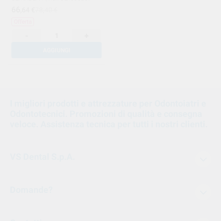
66
,64
€
78,40 €
Offerta
-
+
AGGIUNGI
1
I migliori prodotti e attrezzature per Odontoiatri e
Odontotecnici. Promozioni di qualità e consegna
veloce. Assistenza tecnica per tutti i nostri clienti.
VS Dental S.p.A.
Domande?