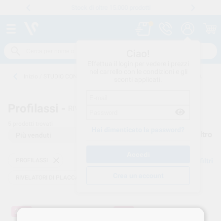
Stock di oltre 15.000 prodotti
Numero verde
800 194 052
.
Ciao!
Effettua il login per vedere i prezzi
nel carrello con le condizioni e gli
Inizio
/
STUDIO CONSUMO
/
PROFILASSI
/
RIVELATORI DI PLACCA
sconti applicati.
Profilassi -
RIVELATORI DI PLACCA
5
prodotti trovati
Hai dimenticato la password?
Filtro
PROFILASSI
Elimina filtri
Crea un account
RIVELATORI DI PLACCA
20%
20%