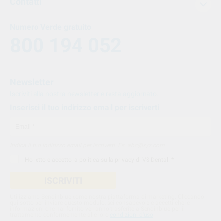
Contatti
Numero Verde gratuito
800 194 052
Newsletter
Iscriviti alla nostra newsletter e resta aggiornato.
Inserisci il tuo indirizzo email per iscriverti
Indica il tuo indirizzo email per iscriverti. Es. abc@xyz.com
Ho letto e accetto la
politica sulla privacy di VS Dental
. *
ISCRIVITI
Utilizziamo Sendinblue come nostra piattaforma di marketing. Cliccando
qui sotto per inviare questo modulo, sei consapevole e accetti che le
informazioni che hai fornito verranno trasferite a Sendinblue per il
trattamento conformemente alle loro
condizioni d'uso