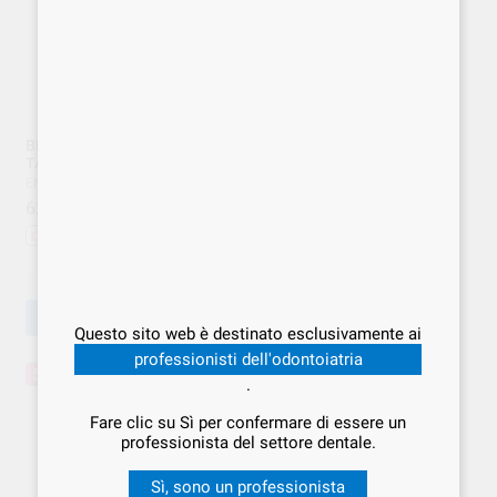
BIOFILM DISCLOSER 250
RED COTE TAVOLETTE
TAMPONI DV-158 EMS
RIV.PLACCA 800CQA 248
tablets BUTLER
EMS
|
Ref. EMS.000267
BUTLER
|
Ref. BUT.000030
62
,07
€
77,59 €
27
,99
€
34,99 €
Offerta
Offerta
-
+
-
+
AGGIUNGI
AGGIUNGI
Questo sito web è destinato esclusivamente ai
professionisti dell'odontoiatria
5%
20%
.
Fare clic su Sì per confermare di essere un
professionista del settore dentale.
Sì, sono un professionista