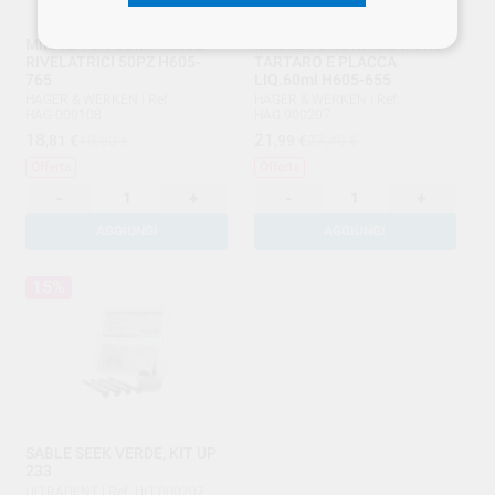
MIRA 2 TON COMPRESSE
MIRA 2 TONE RIVELATORE
RIVELATRICI 50PZ H605-
TARTARO E PLACCA
765
LIQ.60ml H605-655
HAGER & WERKEN
|
Ref.
HAGER & WERKEN
|
Ref.
HAG.000108
HAG.000207
18
21
,81
€
19,80 €
,99
€
27,49 €
Offerta
Offerta
-
+
-
+
AGGIUNGI
AGGIUNGI
15%
SABLE SEEK VERDE, KIT UP
233
ULTRADENT
|
Ref. ULT.000207