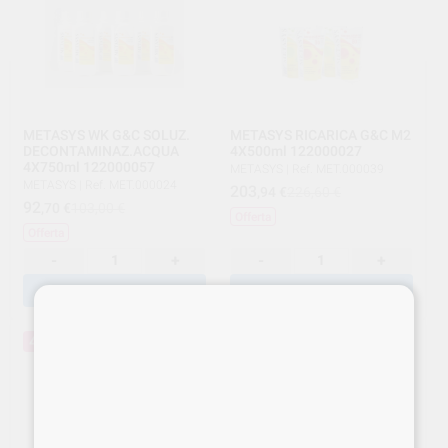
METASYS WK G&C SOLUZ.
METASYS RICARICA G&C M2
DECONTAMINAZ.ACQUA
4X500ml 122000027
4X750ml 122000057
METASYS
|
Ref. MET.000039
METASYS
|
Ref. MET.000024
203
,94
€
226,60 €
92
,70
€
103,00 €
Offerta
Offerta
-
+
-
+
AGGIUNGI
AGGIUNGI
40%
20%