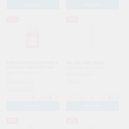
AGGIUNGI
AGGIUNGI
50%
20%
VIROXID ASPIRATOR FORTE
MD 550 DURR 750ML
FLAC.1 LT. D060101/1 IDS
DURR
|
Ref. DUR.000092
I.D.S.
|
Ref. IDS.001145
23
,27
€
29,09 €
Da
16
Offerta
,58
€
33,16 €
+ unità + sconto
-
+
-
+
AGGIUNGI
AGGIUNGI
30%
40%