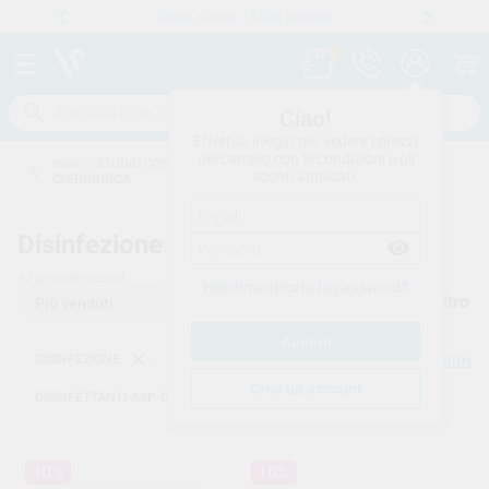
Stock di oltre 15.000 prodotti
Numero verde
800 194 052
.
Ciao!
Effettua il login per vedere i prezzi
nel carrello con le condizioni e gli
Inizio
/
STUDIO CONSUMO
/
DISINFEZIONE
/
DISINFETTANTI-ASP-
sconti applicati.
CHIRURGICA
Disinfezione -
DISINFETTANTI-ASP-CHIRURGICA
17
prodotti trovati
Hai dimenticato la password?
Filtro
DISINFEZIONE
Elimina filtri
Crea un account
DISINFETTANTI-ASP-CHIRURGICA
10%
10%