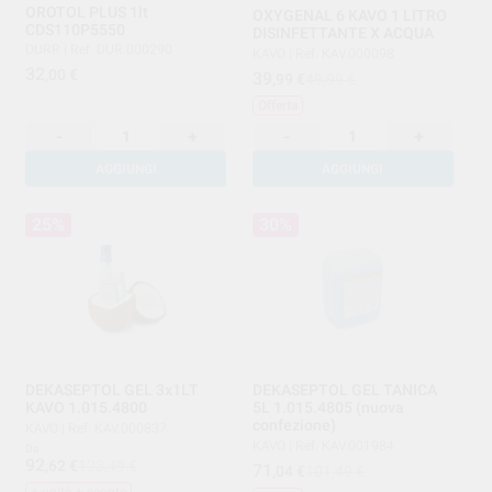
OROTOL PLUS 1lt
OXYGENAL 6 KAVO 1 LITRO
CDS110P5550
DISINFETTANTE X ACQUA
DURR
|
Ref. DUR.000290
KAVO
|
Ref. KAV.000098
32
,00
€
39
,99
€
49,99 €
Offerta
-
+
-
+
AGGIUNGI
AGGIUNGI
25%
30%
DEKASEPTOL GEL 3x1LT
DEKASEPTOL GEL TANICA
KAVO 1.015.4800
5L 1.015.4805 (nuova
confezione)
KAVO
|
Ref. KAV.000837
KAVO
|
Ref. KAV.001984
Da
92
,62
€
123,49 €
71
,04
€
101,49 €
+ unità + sconto