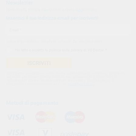
Newsletter
Iscriviti alla nostra newsletter e resta aggiornato.
Inserisci il tuo indirizzo email per iscriverti
Indica il tuo indirizzo email per iscriverti. Es. abc@xyz.com
Ho letto e accetto la
politica sulla privacy di VS Dental
. *
ISCRIVITI
Utilizziamo Sendinblue come nostra piattaforma di marketing. Cliccando
qui sotto per inviare questo modulo, sei consapevole e accetti che le
informazioni che hai fornito verranno trasferite a Sendinblue per il
trattamento conformemente alle loro
condizioni d'uso
Metodi di pagamento