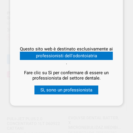
PULI-JET CATTANI 5 LT.
ANTISCHIUMOGENO
040715
SANITIZZANTE CATTANI
040786 1pz SINGOLO
CATTANI
|
Ref. CAT.000048
CATTANI
|
Ref. CAT.000052
30
,05
€
50,09 €
40
,87
€
51,09 €
Offerta
Offerta
Questo sito web è destinato esclusivamente ai
-
+
-
+
professionisti dell'odontoiatria
AGGIUNGI
AGGIUNGI
.
Fare clic su Sì per confermare di essere un
20%
professionista del settore dentale.
Sì, sono un professionista
EVOLYSE DENTAL BATTER.
PULI-JET PLUS 2.0
X
CONCENTRATO 1LT 060922
MICRONEBULIZAZ.MEDIBIO
CATTANI
S 1 LT 3248
DE MARCO
|
Ref. DEM.000360