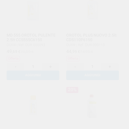
MD 555 OROTOL PULENTE
OROTOL PLUS NUOVO 2.5lt
2.5lt CCS555C6150
CDS110P6150
DURR
|
Ref. DUR.000093
DURR
|
Ref. DUR.000110
49
44
,69
€
70,99 €
,99
€
74,99 €
Offerta
Offerta
-
+
-
+
AGGIUNGI
AGGIUNGI
20%