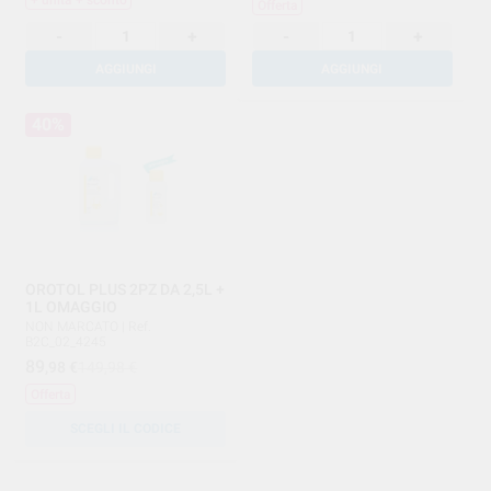
Offerta
-
+
-
+
AGGIUNGI
AGGIUNGI
40%
OROTOL PLUS 2PZ DA 2,5L +
1L OMAGGIO
NON MARCATO
|
Ref.
B2C_02_4245
89
,98
€
149,98 €
Offerta
SCEGLI IL CODICE