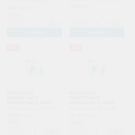
CATTANI
|
Ref. CAT.000223
107
,25
€
48
,07
€
60,09 €
Offerta
-
+
-
+
AGGIUNGI
AGGIUNGI
51%
32%
DETERGENTE
DETERGENTE
DISINFETTANTE
DISINFETTANTE
ASPIRAZIONE 5L 49901
ASPIRAZIONE 1L 49900
PROCLINIC
PROCLINIC
PROCLINIC
|
Ref. PCL.000385
PROCLINIC
|
Ref. PCL.000389
39
16
,30
€
79,52 €
,14
€
23,74 €
Offerta
Offerta
-
+
-
+