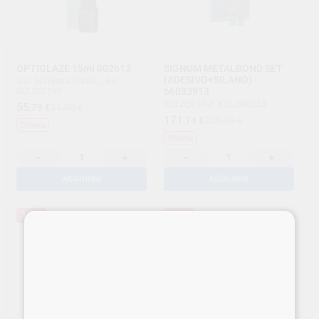
OPTIGLAZE 15ml 002613
SIGNUM METALBOND SET
(ADESIVO+SILANO)
G.C. INTERNATIONAL
|
Ref.
66033913
GCI.000199
KULZER
|
Ref. KUL.000533
55
,79
€
61,99 €
171
,74
€
228,99 €
Offerta
Offerta
-
+
-
+
AGGIUNGI
AGGIUNGI
15%
15%