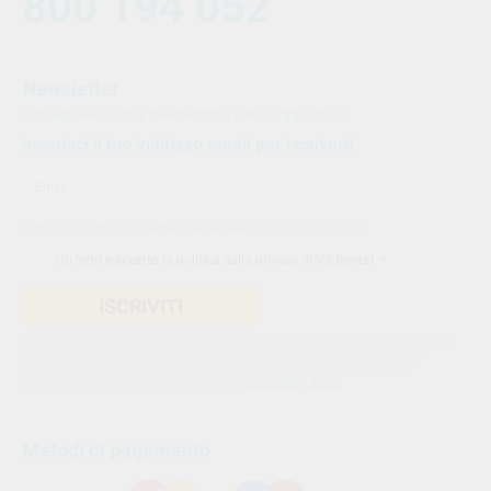
800 194 052
Newsletter
Iscriviti alla nostra newsletter e resta aggiornato.
Inserisci il tuo indirizzo email per iscriverti
Indica il tuo indirizzo email per iscriverti. Es. abc@xyz.com
Ho letto e accetto la
politica sulla privacy di VS Dental
. *
ISCRIVITI
Utilizziamo Sendinblue come nostra piattaforma di marketing. Cliccando
qui sotto per inviare questo modulo, sei consapevole e accetti che le
informazioni che hai fornito verranno trasferite a Sendinblue per il
trattamento conformemente alle loro
condizioni d'uso
Metodi di pagamento