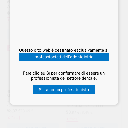
VERTYS TEMPLUS DENTINA
VERTYS TEMPLUS
MONOMASSA
VERTYSYSTEM
|
Ref. Gruppo
VERTYSYSTEM
|
Ref. Gruppo
46
,67
€
54,90 €
50
,07
€
58,90 €
Offerta
Offerta
SCEGLI IL CODICE
SCEGLI IL CODICE
25%
25%
Questo sito web è destinato esclusivamente ai
professionisti dell'odontoiatria
.
Fare clic su Sì per confermare di essere un
professionista del settore dentale.
Sì, sono un professionista
RESINA PROVV. TEMP
RESINA PROVV.
MICERIUM
FLUORESCENTE 100G
MICERIUM
MICERIUM
|
Ref. Gruppo
MICERIUM
|
Ref. Gruppo
Da
58
,87
€
78,49 €
58
,87
€
78,49 €
Offerta
Offerta