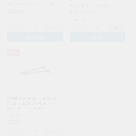
VERTYSYSTEM
|
Ref. VRT.000172
IVOCLAR
|
Ref. IVC.000672
129
,00
€
82
,27
€
93,49 €
Offerta
-
+
-
+
AGGIUNGI
AGGIUNGI
15%
SR NEXCO PASTE EFFECT T
2,5gr CLEAR 640459
IVOCLAR
|
Ref. IVC.003098
21
,93
€
25,80 €
Offerta
-
+