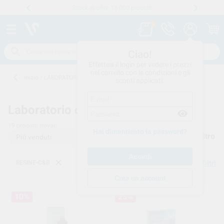
Stock di oltre 15.000 prodotti
Numero verde
800 194 052
.
Ciao!
Effettua il login per vedere i prezzi
nel carrello con le condizioni e gli
Inizio
/
LABORATORIO CONSUMO
/
RESINE-C&B
sconti applicati.
Laboratorio consumo -
RESINE-C&B
19
prodotti trovati
Hai dimenticato la password?
Filtro
RESINE-C&B
Elimina filtri
Crea un account
10%
25%