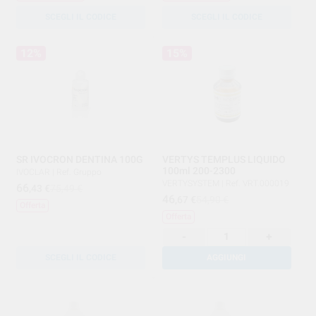
SCEGLI IL CODICE
SCEGLI IL CODICE
12%
15%
SR IVOCRON DENTINA 100G
VERTYS TEMPLUS LIQUIDO
100ml 200-2300
IVOCLAR
|
Ref. Gruppo
VERTYSYSTEM
|
Ref. VRT.000019
66
,43
€
75,49 €
46
,67
€
54,90 €
Offerta
Offerta
-
+
SCEGLI IL CODICE
AGGIUNGI