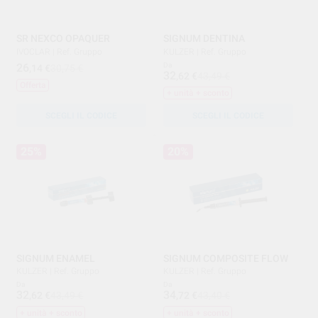
SR NEXCO OPAQUER
SIGNUM DENTINA
IVOCLAR
|
Ref. Gruppo
KULZER
|
Ref. Gruppo
26
Da
,14
€
30,75 €
32
,62
€
43,49 €
Offerta
+ unità + sconto
SCEGLI IL CODICE
SCEGLI IL CODICE
25%
20%
SIGNUM ENAMEL
SIGNUM COMPOSITE FLOW
KULZER
|
Ref. Gruppo
KULZER
|
Ref. Gruppo
Da
Da
32
34
,62
€
43,49 €
,72
€
43,40 €
+ unità + sconto
+ unità + sconto