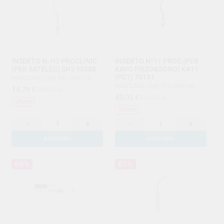
INSERTO N. H3 PROCLINIC
INSERTO Nº11 PROC (PER
(PER SATELEC) SH3 95088
KAVO PIEZO&SONO) K#11
(PC1) 70131
PROCLINIC
|
Ref. PCL.000745
PROCLINIC
|
Ref. PCL.000746
18
,79
€
104,00 €
40
,02
€
116,00 €
Offerta
Offerta
-
+
-
+
AGGIUNGI
AGGIUNGI
66%
81%