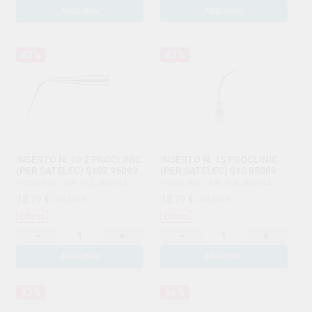
AGGIUNGI
AGGIUNGI
82%
82%
INSERTO N. 10 Z PROCLINIC
INSERTO N. 1S PROCLINIC
(PER SATELEC) S10Z 95092
(PER SATELEC) S1S 95089
PROCLINIC
|
Ref. PCL.000743
PROCLINIC
|
Ref. PCL.000744
18
18
,79
€
104,00 €
,79
€
104,00 €
Offerta
Offerta
-
+
-
+
AGGIUNGI
AGGIUNGI
82%
66%