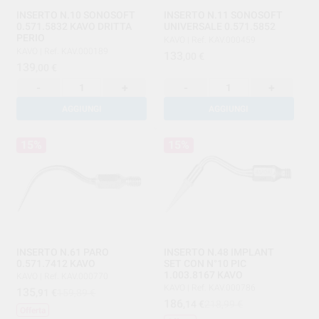
INSERTO N.10 SONOSOFT
INSERTO N.11 SONOSOFT
0.571.5832 KAVO DRITTA
UNIVERSALE 0.571.5852
PERIO
KAVO
|
Ref. KAV.000459
KAVO
|
Ref. KAV.000189
133
,00
€
139
,00
€
-
+
-
+
AGGIUNGI
AGGIUNGI
15%
15%
INSERTO N.61 PARO
INSERTO N.48 IMPLANT
0.571.7412 KAVO
SET CON N°10 PIC
1.003.8167 KAVO
KAVO
|
Ref. KAV.000770
KAVO
|
Ref. KAV.000786
135
,91
€
159,89 €
186
,14
€
218,99 €
Offerta