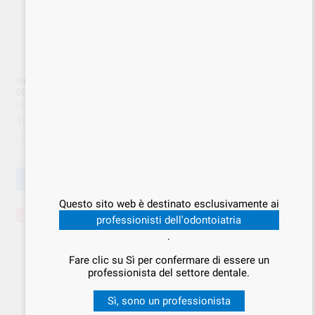
INSERTO A PIEZON EMS DS-
INSERTO P PIEZON EMS DS-
001A EMS
011 EMS
EMS
|
Ref. EMS.000009
EMS
|
Ref. EMS.000012
109
122
,49
€
145,99 €
,24
€
162,99 €
Offerta
Offerta
-
+
-
+
AGGIUNGI
AGGIUNGI
Questo sito web è destinato esclusivamente ai
25%
20%
professionisti dell'odontoiatria
.
Fare clic su Sì per confermare di essere un
professionista del settore dentale.
Sì, sono un professionista