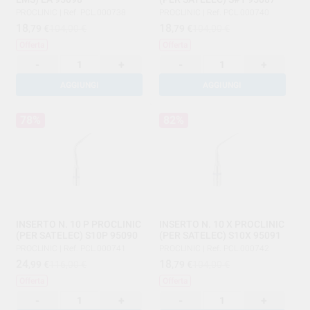
PROCLINIC
|
Ref. PCL.000738
PROCLINIC
|
Ref. PCL.000740
18
18
,79
€
104,00 €
,79
€
104,00 €
Offerta
Offerta
-
+
-
+
AGGIUNGI
AGGIUNGI
78%
82%
INSERTO N. 10 P PROCLINIC
INSERTO N. 10 X PROCLINIC
(PER SATELEC) S10P 95090
(PER SATELEC) S10X 95091
PROCLINIC
|
Ref. PCL.000741
PROCLINIC
|
Ref. PCL.000742
24
18
,99
€
116,00 €
,79
€
104,00 €
Offerta
Offerta
-
+
-
+