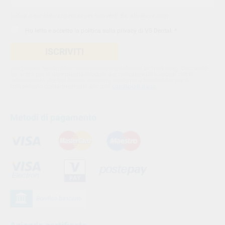
Indica il tuo indirizzo email per iscriverti. Es. abc@xyz.com
Ho letto e accetto la
politica sulla privacy di VS Dental
. *
ISCRIVITI
Utilizziamo Sendinblue come nostra piattaforma di marketing. Cliccando
qui sotto per inviare questo modulo, sei consapevole e accetti che le
informazioni che hai fornito verranno trasferite a Sendinblue per il
trattamento conformemente alle loro
condizioni d'uso
Metodi di pagamento