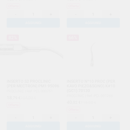
Offerta
Offerta
-
+
-
+
AGGIUNGI
AGGIUNGI
82%
66%
INSERTO S2 PROCLINIC
INSERTO Nº10 PROC (PER
(PER MECTRON) PM1 95096
KAVO PIEZO&SONO) K#10
(GC1) 70130
PROCLINIC
|
Ref. PCL.000751
PROCLINIC
|
Ref. PCL.001266
18
,79
€
104,00 €
40
,02
€
116,00 €
Offerta
Offerta
-
+
-
+
AGGIUNGI
AGGIUNGI