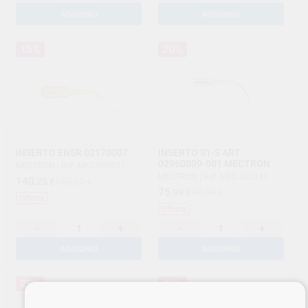
AGGIUNGI
AGGIUNGI
15%
20%
INSERTO EN5R 02170007
INSERTO S1-S ART.
02960009-001 MECTRON
MECTRON
|
Ref. MEC.000211
MECTRON
|
Ref. MEC.000341
140
,25
€
165,00 €
75
,99
€
94,99 €
Offerta
Offerta
-
+
-
+
AGGIUNGI
AGGIUNGI
25%
25%