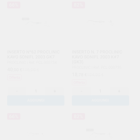
66%
82%
INSERTO Nº62 PROCLINIC
INSERTO N. 7 PROCLINIC
KAVO SONIFL 2003 GK7
KAVO SONIFL 2003 K#7
(GK3)
PROCLINIC
|
Ref. PCL.000734
PROCLINIC
|
Ref. PCL.000735
40
,00
€
116,00 €
18
,78
€
104,00 €
Offerta
Offerta
-
+
-
+
AGGIUNGI
AGGIUNGI
66%
82%