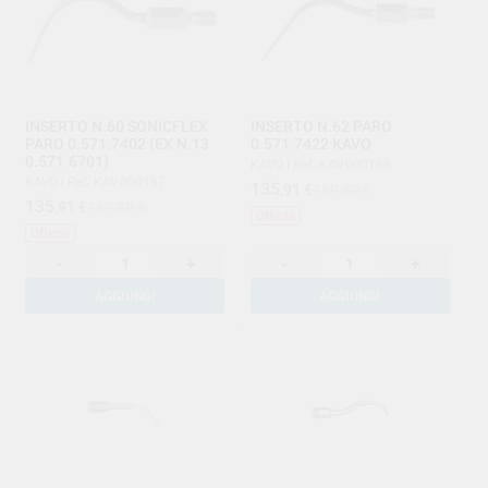
INSERTO N.60 SONICFLEX
INSERTO N.62 PARO
PARO 0.571.7402 (EX N.13
0.571.7422 KAVO
0.571.6701)
KAVO
|
Ref. KAV.000188
KAVO
|
Ref. KAV.000187
135
,91
€
159,89 €
135
,91
€
159,89 €
Offerta
Offerta
-
+
-
+
AGGIUNGI
AGGIUNGI