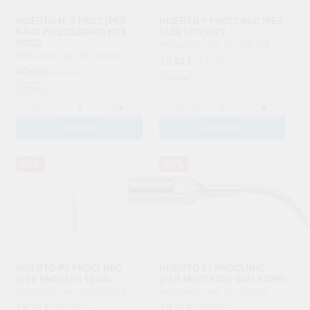
INSERTO N. 9 PROC (PER
INSERTO P PROCLINIC (PER
KAVO PIEZO&SONO) K#9
EMS) EP 95099
(GC2)
PROCLINIC
|
Ref. PCL.000748
PROCLINIC
|
Ref. PCL.000747
19
,92
€
104,00 €
40
,00
€
116,00 €
Offerta
Offerta
-
+
-
+
AGGIUNGI
AGGIUNGI
82%
82%
INSERTO PS PROCLINIC
INSERTO S1 PROCLINIC
(PER EMS) EPS 95100
(PER MECTRON) GM1 95095
PROCLINIC
|
Ref. PCL.000749
PROCLINIC
|
Ref. PCL.000750
18
18
,79
€
104,00 €
,79
€
104,00 €