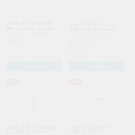
INSERTO X ABLAZIONE
INSERTO X ABLAZIONE
NR.10P F00253 SATELEC
NR.10Z F00254 SATELEC
SATELEC
|
Ref. STL.000018
SATELEC
|
Ref. STL.000019
85
,59
€
54
,33
€
98,79 €
Offerta
-
+
-
+
AGGIUNGI
AGGIUNGI
45%
45%
INSERTO PERIO RICAMBIO
INSERTO SLIM TIP 1S
H3 SATELEC F00369
SATELEC F00245