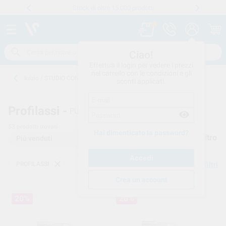
Stock di oltre 15.000 prodotti
Numero verde
800 194 052
.
Ciao!
Effettua il login per vedere i prezzi
nel carrello con le condizioni e gli
Inizio
/
STUDIO CONSUMO
/
PROFILASSI
/
PUNTE ABLATORI
sconti applicati.
Profilassi -
PUNTE ABLATORI
53
prodotti trovati
Hai dimenticato la password?
Filtro
PROFILASSI
PUNTE ABLATORI
Elimina filtri
Crea un account
20%
20%