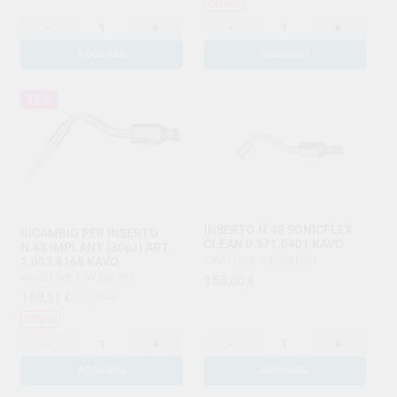
Offerta
-
+
-
+
AGGIUNGI
AGGIUNGI
15%
INSERTO N.48 SONICFLEX
RICAMBIO PER INSERTO
CLEAN 0.571.0401 KAVO
N.48 IMPLANT (30pz) ART.
1.003.8168 KAVO
KAVO
|
Ref. KAV.001031
KAVO
|
Ref. KAV.000787
158
,00
€
158
,01
€
185,89 €
Offerta
-
+
-
+
AGGIUNGI
AGGIUNGI