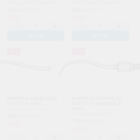
SATELEC
|
Ref. STL.000045
SATELEC
|
Ref. STL.000083
59
48
,39
€
107,99 €
,61
€
88,39 €
Offerta
Offerta
-
+
-
+
AGGIUNGI
AGGIUNGI
15%
15%
INSERTO N.6 SONICFLEX
INSERTO N.5 SONICFLEX
0.571.5181 KAVO
0.571.5171 UNIVERSALE
KAVO
KAVO
|
Ref. KAV.000165
KAVO
|
Ref. KAV.000166
135
,91
€
159,89 €
135
,91
€
159,89 €
Offerta
Offerta
-
+
-
+