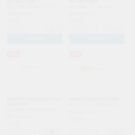
001 MECTRON
001 MECTRON
MECTRON
|
Ref. MEC.000010
MECTRON
|
Ref. MEC.000011
63
61
,99
€
79,99 €
,20
€
72,00 €
Offerta
Offerta
-
+
-
+
AGGIUNGI
AGGIUNGI
15%
15%
INSERTO P10 03080001-001
INSERTO EN5L 02170008
MECTRON
MECTRON
|
Ref. MEC.000210
MECTRON
|
Ref. MEC.000019
140
,25
€
165,00 €
80
,75
€
95,00 €
Offerta
Offerta
-
+
-
+