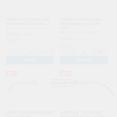
INSERTO Nº7A PROCLINIC
INSERTO Nº8 PROCLINIC
KAVO SONIFL 2008 K7A
KAVO SONIFL 2003 K#8
(GK4)
PROCLINIC
|
Ref. PCL.000736
PROCLINIC
|
Ref. PCL.000737
40
,02
€
116,00 €
18
,78
€
104,00 €
Offerta
Offerta
-
+
-
+
AGGIUNGI
AGGIUNGI
82%
82%
INSERTO A PROCLINIC (PER
INSERTO N. 1 PROCLINIC
EMS) EA 95098
(PER SATELEC) S#1 95087