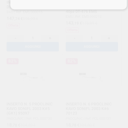
INSERTO PS PIEZON EMS
PUNTALI PERIO FLOW
DS-016A/A EMS
MONOUSO MILLIMETRATI
40pz DT-476 EMS
EMS
|
Ref. EMS.000015
EMS
|
Ref. EMS.000212
147
,74
€
196,99 €
143
,19
€
178,99 €
Offerta
Offerta
-
+
-
+
AGGIUNGI
AGGIUNGI
82%
82%
INSERTO N. 5 PROCLINIC
INSERTO N. 6 PROCLINIC
KAVO SONIFL 2003 K#5
KAVO SONIFL 2003 K#6
(GK1) 95097
70123
PROCLINIC
|
Ref. PCL.000730
PROCLINIC
|
Ref. PCL.000731
18
18
,78
€
104,00 €
,78
€
104,00 €