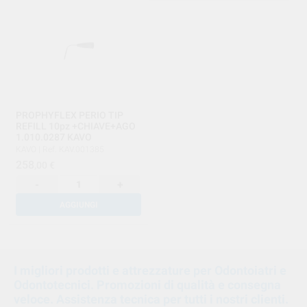
PROPHYFLEX PERIO TIP
REFILL 10pz +CHIAVE+AGO
1.010.0287 KAVO
KAVO
|
Ref. KAV.001385
258
,00
€
-
+
AGGIUNGI
1
2
I migliori prodotti e attrezzature per Odontoiatri e
Odontotecnici. Promozioni di qualità e consegna
3
veloce. Assistenza tecnica per tutti i nostri clienti.