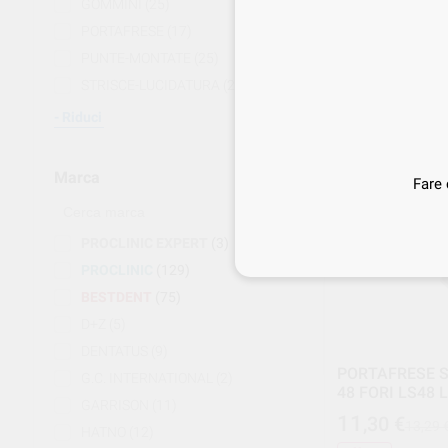
INTRODUCTORY
GOMMINI
(25)
56
,52
€
PORTAFRESE
(17)
66,49 
PUNTE-MONTATE
(25)
Offerta
STRISCE-LUCIDATURA
(25)
-
+
Riduci
15%
Marca
Fare 
PROCLINIC EXPERT
(3)
PROCLINIC
(129)
BESTDENT
(75)
D+Z
(5)
DENTATUS
(9)
PORTAFRESE S
G.C. INTERNATIONAL
(2)
48 FORI LS48 
GARRISON
(11)
11
,30
€
13,29 
HATNO
(12)