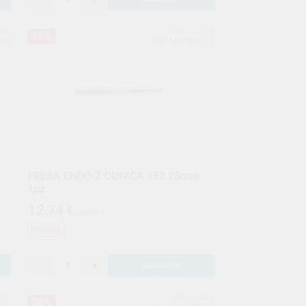
FER
MAILLEFER
25%
778
Ref. MAI.001175
FRESA ENDO-Z CONICA 152 25mm
1pz.
12
,74
€
16,99 €
Offerta
-
+
AGGIUNGI
FER
MAILLEFER
25%