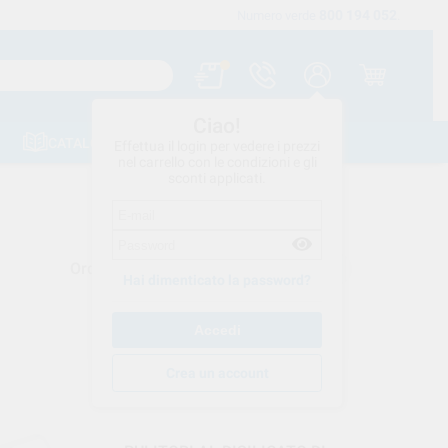
800 194 052
Spedizione gratuita a partire da 120 €
Numero verde
.
Ciao!
CATALOGHI
CONTATTI
Effettua il login per vedere i prezzi
nel carrello con le condizioni e gli
sconti applicati.
Ordina per
Hai dimenticato la password?
Crea un account
PROCLINIC EXPERT
Ref. PCX.000231