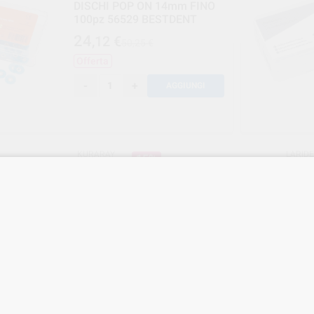
DISCHI POP ON 14mm FINO
100pz 56529 BESTDENT
24
,12
€
50,25 €
Offerta
-
+
AGGIUNGI
KURARAY
LARID
15%
Ref. KUR.000271
Ref. LAR.000
R COMPOSITE
PORTAFRESE STERY PLAST.FG/RA