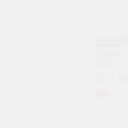
ABRASIVI VERD
MEISINGER
17
,81
€
20,95 
Offerta
-
+
15%