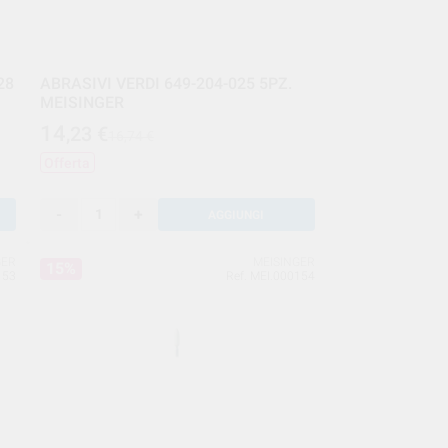
28
ABRASIVI VERDI 649-204-025 5PZ.
MEISINGER
14
,23
€
16,74 €
Offerta
-
+
AGGIUNGI
GER
MEISINGER
15%
153
Ref. MEI.000154