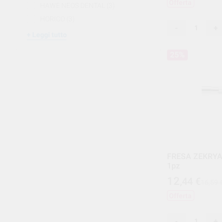
Offerta
HAWE NEOS DENTAL
(3)
HORICO
(3)
-
+
Leggi tutto
25%
FRESA ZEKRYA
1pz
12
,44
€
16,59 
Offerta
-
+