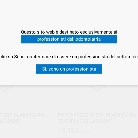
 KIT(14mm) #1201-IP
24 FORI LS24 LARIDENT
7
,81
€
€
9,19 €
Offerta
Questo sito web è destinato esclusivamente ai
-
+
AGGIUNGI
AGGIUNGI
professionisti dell'odontoiatria
.
LARIDENT
LARID
15%
Ref. LAR.000083
Ref. LAR.000
clic su Sì per confermare di essere un professionista del settore de
Sì, sono un professionista
TERY PLAST.FG/RA
PORTAFRESE STERY PLAST.FG/RA
LARIDENT
72 FORI LS72 LARIDENT
13
,85
€
€
16,29 €