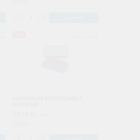
Offerta
-
+
AGGIUNGI
FER
MAILLEFER
25%
688
Ref. MAI.000692
PORTAFRESE STERILIZZABILE
VUOTO 248
19
,19
€
25,59 €
Offerta
-
+
AGGIUNGI