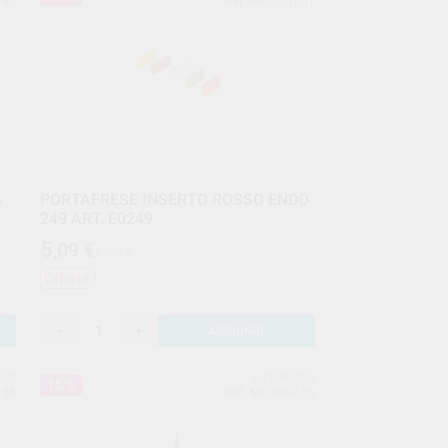
240
Ref. MAI.001261
m
PORTAFRESE INSERTO ROSSO ENDO
249 ART. E0249
5
,09
€
6,79 €
Offerta
-
+
AGGIUNGI
GER
MEISINGER
15%
134
Ref. MEI.000135