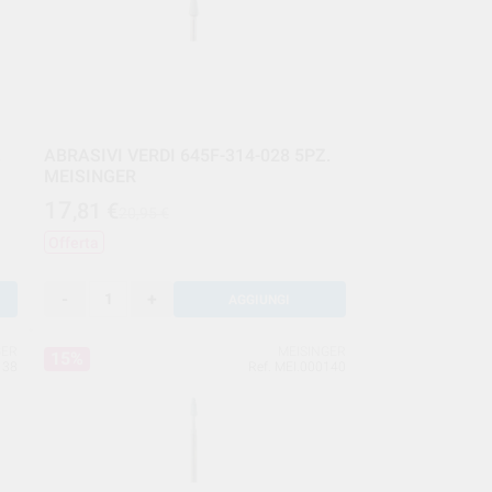
.
ABRASIVI VERDI 645F-314-028 5PZ.
MEISINGER
17
,81
€
20,95 €
Offerta
-
+
AGGIUNGI
GER
MEISINGER
15%
138
Ref. MEI.000140