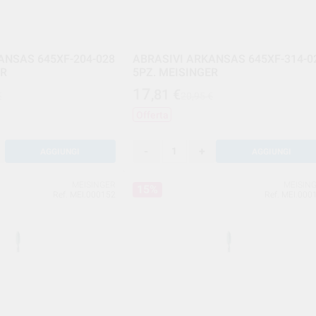
ANSAS 645XF-204-028
ABRASIVI ARKANSAS 645XF-314-0
ER
5PZ. MEISINGER
17
,81
€
€
20,95 €
Offerta
-
+
AGGIUNGI
AGGIUNGI
MEISINGER
MEISIN
15%
Ref. MEI.000152
Ref. MEI.000