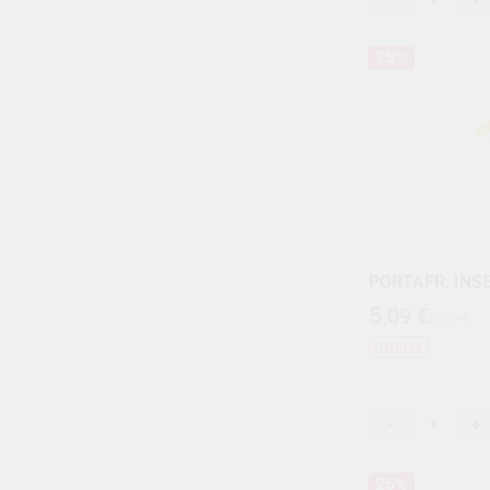
25%
PORTAFR. INS
5
,09
€
6,79 €
Offerta
-
+
25%