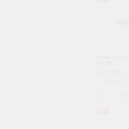
FRESA TRANS
012 5pz
46
,46
€
61,9
Da
+ unità + sconto
-
+
15%