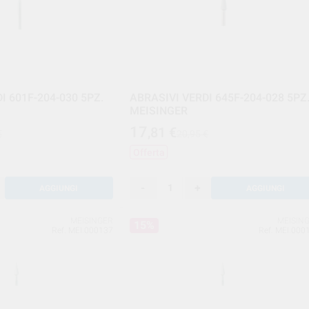
I 601F-204-030 5PZ.
ABRASIVI VERDI 645F-204-028 5PZ
MEISINGER
17
,81
€
€
20,95 €
Offerta
-
+
AGGIUNGI
AGGIUNGI
MEISINGER
MEISIN
15%
Ref. MEI.000137
Ref. MEI.000