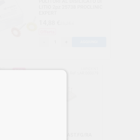
PULITORI AL DISILICATO DI
LITIO 2pz 25738 PROCLINIC
EXPERT
14
,88
€
21,25 €
Offerta
-
+
AGGIUNGI
ENT
LARIDENT
15%
076
Ref. LAR.000079
PORTAFRESE STERY PLAST.FG/RA