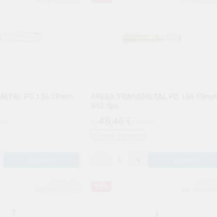
Ref. MAI.001238
Ref. MAI.001
METAL FG 153 19mm
FRESA TRANSMETAL FG 154 19m
012 5pz
46
,46
€
5 €
61,95 €
Da
+ unità + sconto
-
+
AGGIUNGI
AGGIUNGI
MEISINGER
MEISIN
15%
Ref. MEI.000125
Ref. MEI.000