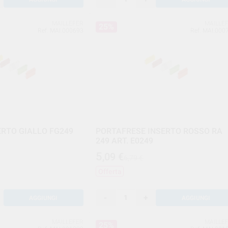
MAILLEFER
MAILLE
25%
Ref. MAI.000693
Ref. MAI.000
ERTO GIALLO FG249
PORTAFRESE INSERTO ROSSO RA
249 ART. E0249
5
,09
€
6,79 €
Offerta
-
+
AGGIUNGI
AGGIUNGI
MAILLEFER
MAILLE
25%