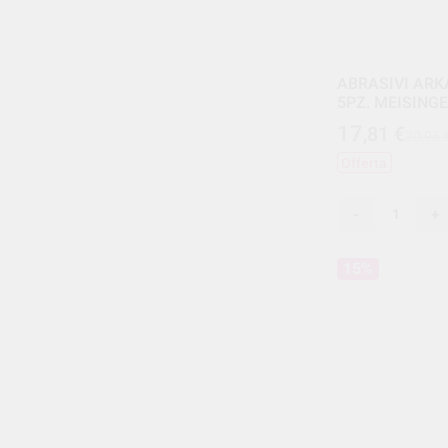
ABRASIVI ARK
5PZ. MEISING
17
,81
€
20,95 
Offerta
-
+
15%