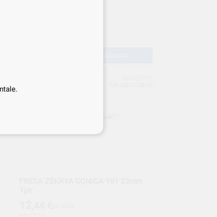
36 FORI LS36 LARIDENT
8
,75
€
10,29 €
Offerta
-
+
AGGIUNGI
ENT
MAILLEFER
25%
086
Ref. MAI.000686
ntale.
FRESA ZEKRYA CONICA 151 23mm
1pz
12
,44
€
16,59 €