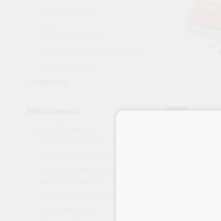
CHIRURGIA
(215)
DIGA
(72)
DISINFEZIONE
(122)
DISPOSITIVI E APPLICATORI
(72)
ENDODONZIA
(299)
Leggi tutto
Sottocategoria
15%
DISCHI-LUCIDATURA
(14)
FRESE-ABRASIVI-VARIE
(1)
FRESE-CHIRURGICHE
(2)
FRESE-DIAMANTATE
(173)
FRESE-TUNGSTENO
(42)
FRESE-VARIE
(10)
TWIST DIA FO