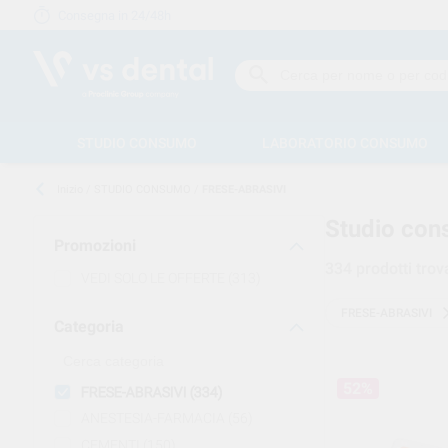
Consegna in 24/48h
15 giorni per cambiare idea
STUDIO CONSUMO
LABORATORIO CONSUMO
Inizio
/
STUDIO CONSUMO
/
FRESE-ABRASIVI
Studio con
Promozioni
334
prodotti trova
VEDI SOLO LE OFFERTE
(313)
FRESE-ABRASIVI
Categoria
52%
FRESE-ABRASIVI
(334)
ANESTESIA-FARMACIA
(56)
CEMENTI
(150)