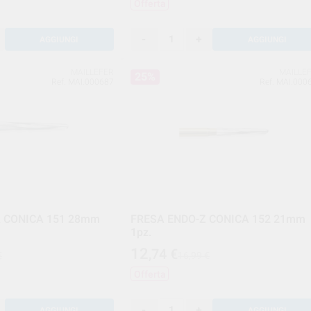
Offerta
-
+
AGGIUNGI
AGGIUNGI
MAILLEFER
MAILLE
25%
Ref. MAI.000687
Ref. MAI.000
 CONICA 151 28mm
FRESA ENDO-Z CONICA 152 21mm
1pz.
12
,74
€
€
16,99 €
Offerta
-
+
AGGIUNGI
AGGIUNGI