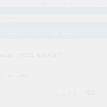
Stock di oltre 15.000 prodotti
STUDIO ATTREZZATURE
LABORATORIO ATTREZZATURE
sumo -
FRESE-ABRASIVI
ti
Elimina filtri
BESTDENT
30%
Ref. BES.000173