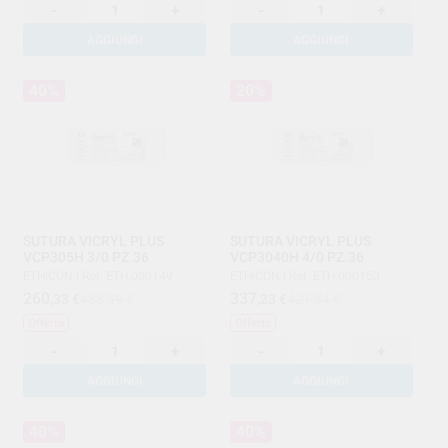
-
+
-
+
AGGIUNGI
AGGIUNGI
40%
20%
SUTURA VICRYL PLUS
SUTURA VICRYL PLUS
VCP305H 3/0 PZ.36
VCP3040H 4/0 PZ.36
ETHICON
|
Ref. ETH.000149
ETHICON
|
Ref. ETH.000153
260
337
,33
€
433,89 €
,23
€
421,54 €
Offerta
Offerta
-
+
-
+
AGGIUNGI
AGGIUNGI
40%
40%