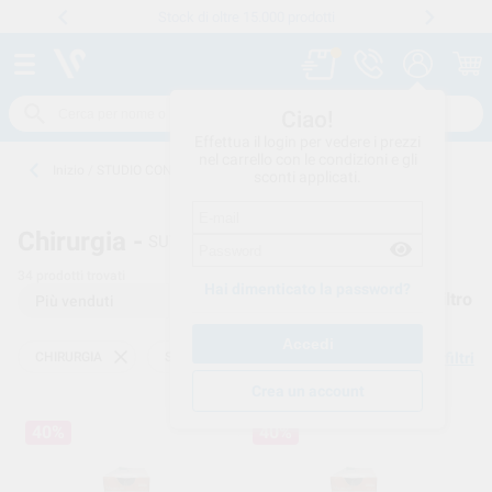
Stock di oltre 15.000 prodotti
Numero verde
800 194 052
.
Ciao!
Effettua il login per vedere i prezzi
nel carrello con le condizioni e gli
Inizio
/
STUDIO CONSUMO
/
CHIRURGIA
/
SUTURE-ASSORBIBILI
sconti applicati.
Chirurgia -
SUTURE-ASSORBIBILI
34
prodotti trovati
Hai dimenticato la password?
Filtro
CHIRURGIA
SUTURE-ASSORBIBILI
Elimina filtri
Crea un account
40%
40%