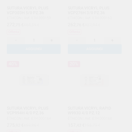
SUTURA VICRYL PLUS
SUTURA VICRYL PLUS
VCP303H 5/0 PZ.36
VCP276H 3/0 PZ.36
ETHICON
|
Ref. ETH.000159
ETHICON
|
Ref. ETH.000163
272
262
,75
€
454,59 €
,76
€
437,94 €
Offerta
Offerta
-
+
-
+
AGGIUNGI
AGGIUNGI
40%
20%
SUTURA VICRYL PLUS
SUTURA VICRYL RAPID
VCP994H 4/0 PZ.36
W9930 4/0 PZ.12
ETHICON
|
Ref. ETH.000164
ETHICON
|
Ref. ETH.000168
275
157
,92
€
459,86 €
,43
€
196,79 €