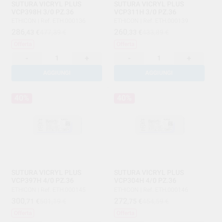
SUTURA VICRYL PLUS
SUTURA VICRYL PLUS
VCP398H 3/0 PZ.36
VCP311H 3/0 PZ.36
ETHICON
|
Ref. ETH.000136
ETHICON
|
Ref. ETH.000139
286
260
,43
€
477,39 €
,33
€
433,89 €
Offerta
Offerta
-
+
-
+
AGGIUNGI
AGGIUNGI
40%
40%
SUTURA VICRYL PLUS
SUTURA VICRYL PLUS
VCP397H 4/0 PZ.36
VCP304H 4/0 PZ.36
ETHICON
|
Ref. ETH.000145
ETHICON
|
Ref. ETH.000146
300
272
,71
€
501,19 €
,75
€
454,59 €
Offerta
Offerta