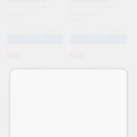
VCP998H 3/0 PZ.36
VCP310H 4/0 PZ.36
ETHICON
|
Ref. ETH.000260
ETHICON
|
Ref. ETH.000259
250
229
,27
€
417,11 €
,93
€
383,21 €
Offerta
Offerta
-
+
-
+
AGGIUNGI
AGGIUNGI
20%
20%
SUTURA VICRYL PLUS
***SUTURA VICRYL V272H
VCP316H 3/0 PZ.36
3/0 PZ.36***
ETHICON
|
Ref. ETH.000252
ETHICON
|
Ref. ETH.000077
278
347
,06
€
347,58 €
,11
€
433,89 €
Offerta
Offerta
-
+
-
+