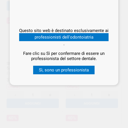
AGGIUNGI
AGGIUNGI
20%
20%
Questo sito web è destinato esclusivamente ai
professionisti dell'odontoiatria
.
Fare clic su Sì per confermare di essere un
professionista del settore dentale.
SUTURA VICRYL V3030H
SUTURA VICRYL V303H 5/0
5/0 PZ.36
PZ.36**
Sì, sono un professionista
ETHICON
|
Ref. ETH.000079
ETHICON
|
Ref. ETH.000080
327
302
,41
€
409,26 €
,39
€
377,99 €
Offerta
Offerta
-
+
-
+
AGGIUNGI
AGGIUNGI
40%
40%