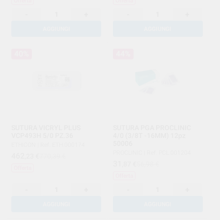
Offerta
Offerta
-
+
-
+
AGGIUNGI
AGGIUNGI
40%
44%
SUTURA VICRYL PLUS
SUTURA PGA PROCLINIC
VCP493H 5/0 PZ.36
4/0 (3/8T -16MM) 12pz
50006
ETHICON
|
Ref. ETH.000174
PROCLINIC
|
Ref. PCL.001204
462
,23
€
770,39 €
31
,87
€
56,98 €
Offerta
Offerta
-
+
-
+
AGGIUNGI
AGGIUNGI