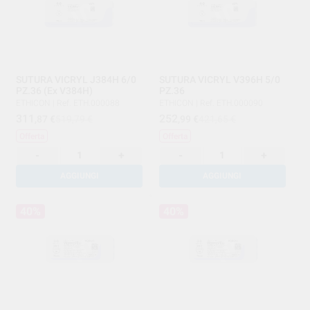
SUTURA VICRYL J384H 6/0
SUTURA VICRYL V396H 5/0
PZ.36 (Ex V384H)
PZ.36
ETHICON
|
Ref. ETH.000088
ETHICON
|
Ref. ETH.000090
311
252
,87
€
519,79 €
,99
€
421,65 €
Offerta
Offerta
-
+
-
+
AGGIUNGI
AGGIUNGI
40%
40%