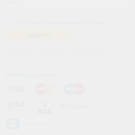
Indica il tuo indirizzo email per iscriverti. Es. abc@xyz.com
Ho letto e accetto la
politica sulla privacy di VS Dental
. *
ISCRIVITI
Utilizziamo Sendinblue come nostra piattaforma di marketing. Cliccando
qui sotto per inviare questo modulo, sei consapevole e accetti che le
informazioni che hai fornito verranno trasferite a Sendinblue per il
trattamento conformemente alle loro
condizioni d'uso
Metodi di pagamento