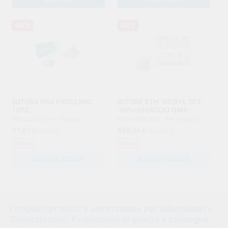
44%
40%
SUTURA PGA PROCLINIC
SUTURE ETH. VICRYL 2PZ
12PZ
-40%+GHIACCIO OMA
PROCLINIC
|
Ref. Gruppo
NON MARCATO
|
Ref. Gruppo
31
459
,87
€
56,98 €
,86
€
766,42 €
Offerta
Offerta
SCEGLI IL CODICE
SCEGLI IL CODICE
1
2
I migliori prodotti e attrezzature per Odontoiatri e
Odontotecnici. Promozioni di qualità e consegna