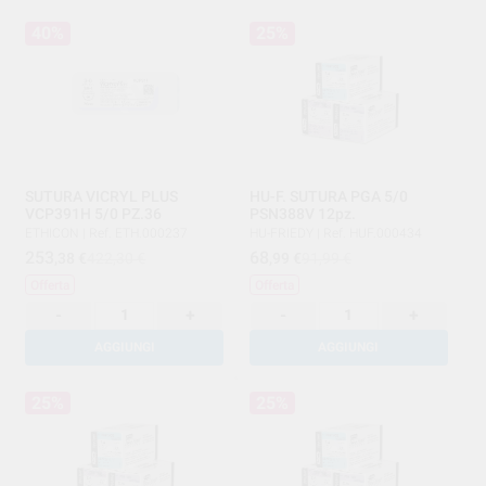
40%
25%
SUTURA VICRYL PLUS
HU-F. SUTURA PGA 5/0
VCP391H 5/0 PZ.36
PSN388V 12pz.
ETHICON
|
Ref. ETH.000237
HU-FRIEDY
|
Ref. HUF.000434
253
68
,38
€
422,30 €
,99
€
91,99 €
Offerta
Offerta
-
+
-
+
AGGIUNGI
AGGIUNGI
25%
25%