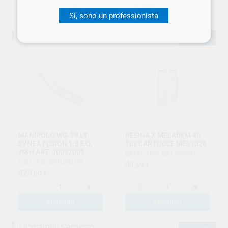
SCEGLI IL CODICE
AGGIUNGI
Sì, sono un professionista
Studio Attrezzature
Vedi tutto
MANIPOLO WG-99 LT
RESINA X MELADEM 40
SYNEA FUSION 1:5 F.O.
2pz CARTUCCE ME61026
W&H ART. 30007000
MELAG
|
Ref. MEL.000047
W&H
|
Ref. WEH.000150
91
,59
€
423
,00
€
-
+
-
+
AGGIUNGI
AGGIUNGI
Laboratorio Consumo