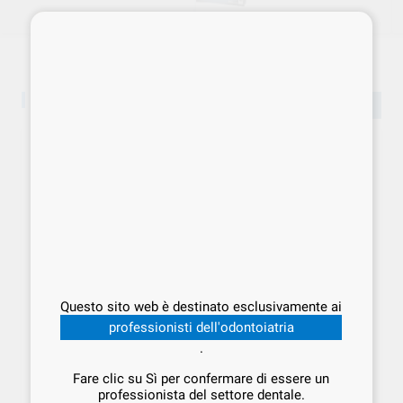
Studio Consumo
Vedi tutto
43%
68%
AGHI SEPTOJECT
VIROXID SD20
FAZZOLETTI ALCOL
OGNA
|
Ref. Gruppo
Questo sito web è destinato esclusivamente ai
FLOWPACK 12x100pz
Da
D020201 IDS
professionisti dell'odontoiatria
11
I.D.S.
|
Ref. IDS.001146
,68
€
20,49 €
102
.
,40
€
320,00 €
+ unità + sconto
Offerta
Fare clic su Sì per confermare di essere un
-
+
professionista del settore dentale.