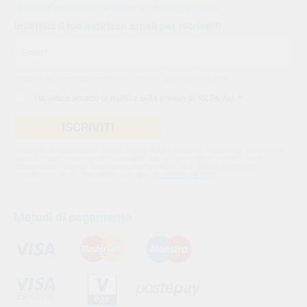
Iscriviti alla nostra newsletter e resta aggiornato.
Inserisci il tuo indirizzo email per iscriverti
Indica il tuo indirizzo email per iscriverti. Es. abc@xyz.com
Ho letto e accetto la
politica sulla privacy di VS Dental
. *
ISCRIVITI
Utilizziamo Sendinblue come nostra piattaforma di marketing. Cliccando
qui sotto per inviare questo modulo, sei consapevole e accetti che le
informazioni che hai fornito verranno trasferite a Sendinblue per il
trattamento conformemente alle loro
condizioni d'uso
Metodi di pagamento