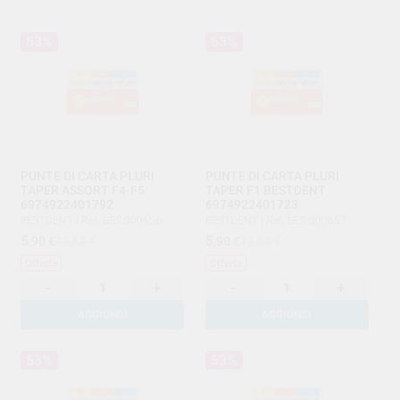
53%
53%
PUNTE DI CARTA PLURI
PUNTE DI CARTA PLURI
TAPER ASSORT F4-F5
TAPER F1 BESTDENT
6974922401792
6974922401723
BESTDENT
|
Ref. BES.000656
BESTDENT
|
Ref. BES.000657
5
5
,90
€
12,65 €
,90
€
12,65 €
Offerta
Offerta
-
+
-
+
AGGIUNGI
AGGIUNGI
53%
53%