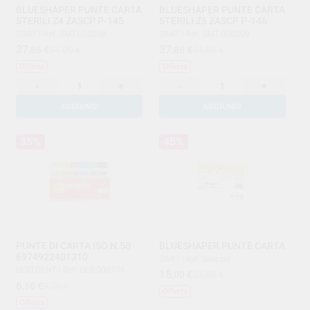
BLUESHAPER PUNTE CARTA
BLUESHAPER PUNTE CARTA
STERILI Z4 ZASCP P-145
STERILI Z5 ZASCP P-146
SIMIT
|
Ref. SMT.000208
SIMIT
|
Ref. SMT.000209
37
37
,86
€
54,09 €
,86
€
54,09 €
Offerta
Offerta
-
+
-
+
AGGIUNGI
AGGIUNGI
35%
45%
PUNTE DI CARTA ISO N.50
BLUESHAPER PUNTE CARTA
6974922401310
SIMIT
|
Ref. Gruppo
BESTDENT
|
Ref. BES.000776
15
,00
€
27,50 €
6
,10
€
9,36 €
Offerta
Offerta