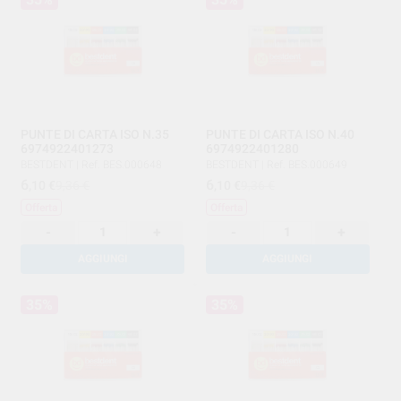
PUNTE DI CARTA ISO N.35
PUNTE DI CARTA ISO N.40
6974922401273
6974922401280
BESTDENT
|
Ref. BES.000648
BESTDENT
|
Ref. BES.000649
6
6
,10
€
9,36 €
,10
€
9,36 €
Offerta
Offerta
-
+
-
+
AGGIUNGI
AGGIUNGI
35%
35%