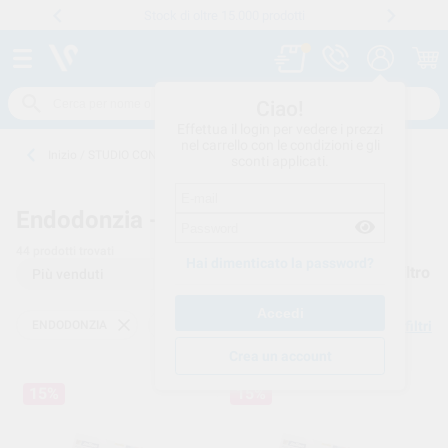
Stock di oltre 15.000 prodotti
Numero verde
800 194 052
.
Ciao!
Effettua il login per vedere i prezzi
nel carrello con le condizioni e gli
Inizio
/
STUDIO CONSUMO
/
ENDODONZIA
/
PUNTE-CARTA
sconti applicati.
Endodonzia -
PUNTE-CARTA
44
prodotti trovati
Hai dimenticato la password?
Filtro
ENDODONZIA
PUNTE-CARTA
Elimina filtri
Crea un account
15%
15%