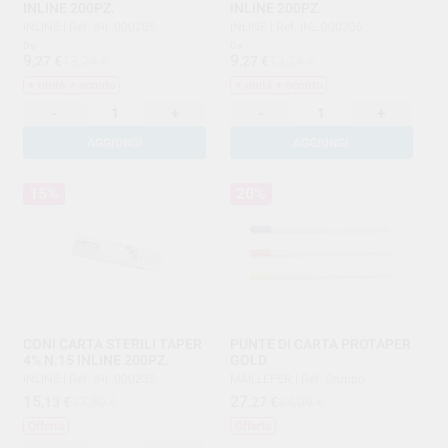
INLINE 200PZ.
INLINE 200PZ.
INLINE
|
Ref. INL.000205
INLINE
|
Ref. INL.000206
Da
Da
9
9
,27
€
13,24 €
,27
€
13,24 €
+ unità + sconto
+ unità + sconto
-
+
-
+
AGGIUNGI
AGGIUNGI
15%
20%
CONI CARTA STERILI TAPER
PUNTE DI CARTA PROTAPER
4% N.15 INLINE 200PZ.
GOLD
INLINE
|
Ref. INL.000235
MAILLEFER
|
Ref. Gruppo
15
27
,13
€
17,80 €
,27
€
34,09 €
Offerta
Offerta