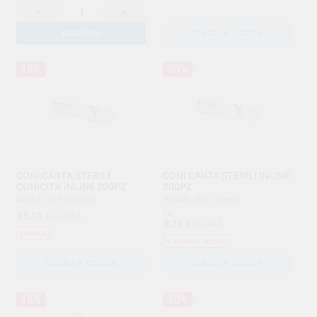
-
+
AGGIUNGI
SCEGLI IL CODICE
15%
30%
CONI CARTA STERILI
CONI CARTA STERILI INLINE
CONICITA' INLINE 200PZ
200PZ
INLINE
|
Ref. Gruppo
INLINE
|
Ref. Gruppo
15
Da
,13
€
17,80 €
9
,27
€
13,24 €
Offerta
+ unità + sconto
SCEGLI IL CODICE
SCEGLI IL CODICE
15%
20%