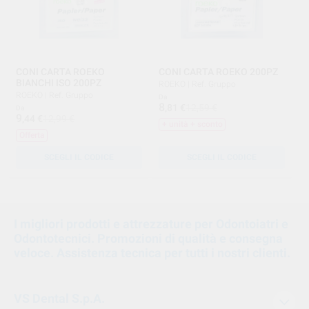
CONI CARTA ROEKO
CONI CARTA ROEKO 200PZ
BIANCHI ISO 200PZ
ROEKO
|
Ref. Gruppo
ROEKO
|
Ref. Gruppo
Da
8
,81
€
12,59 €
Da
9
,44
€
12,99 €
+ unità + sconto
Offerta
SCEGLI IL CODICE
SCEGLI IL CODICE
1
2
I migliori prodotti e attrezzature per Odontoiatri e
Odontotecnici. Promozioni di qualità e consegna
veloce. Assistenza tecnica per tutti i nostri clienti.
VS Dental S.p.A.