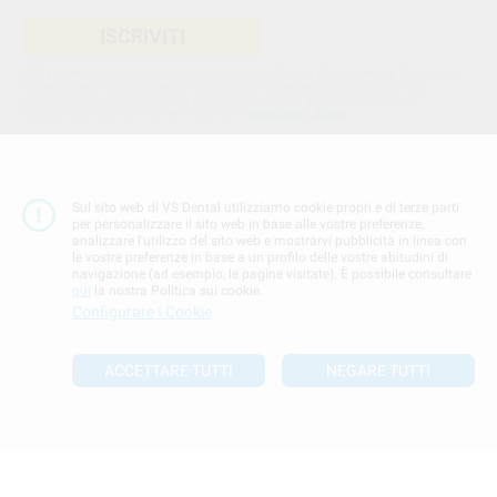
ISCRIVITI
Utilizziamo Sendinblue come nostra piattaforma di marketing. Cliccando
qui sotto per inviare questo modulo, sei consapevole e accetti che le
informazioni che hai fornito verranno trasferite a Sendinblue per il
trattamento conformemente alle loro
condizioni d'uso
Metodi di pagamento
Sul sito web di VS Dental utilizziamo cookie propri e di terze parti
per personalizzare il sito web in base alle vostre preferenze,
analizzare l'utilizzo del sito web e mostrarvi pubblicità in linea con
le vostre preferenze in base a un profilo delle vostre abitudini di
navigazione (ad esempio, le pagine visitate). È possibile consultare
qui
la nostra Politica sui cookie.
Configurare I Cookie
ACCETTARE TUTTI
NEGARE TUTTI
Azienda certificata