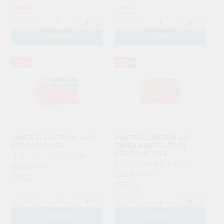
Offerta
Offerta
-
+
-
+
AGGIUNGI
AGGIUNGI
35%
53%
PUNTE DI CARTA ISO N.80
PUNTE DI CARTA PLURI
6974922401358
TAPER ASSO F1-F2-F3
6974922401754
BESTDENT
|
Ref. BES.000654
BESTDENT
|
Ref. BES.000655
6
,10
€
9,36 €
5
,90
€
12,65 €
Offerta
Offerta
-
+
-
+
AGGIUNGI
AGGIUNGI