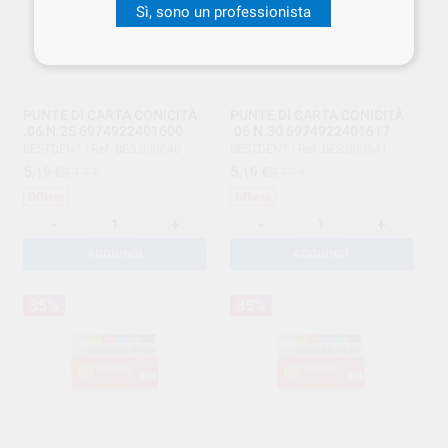
Sì, sono un professionista
PUNTE DI CARTA CONICITÀ
PUNTE DI CARTA CONICITÀ
.06 N.25 6974922401600
.06 N.30 6974922401617
BESTDENT
|
Ref. BES.000640
BESTDENT
|
Ref. BES.000641
5
5
,19
€
8,19 €
,19
€
8,19 €
Offerta
Offerta
-
+
-
+
AGGIUNGI
AGGIUNGI
35%
35%