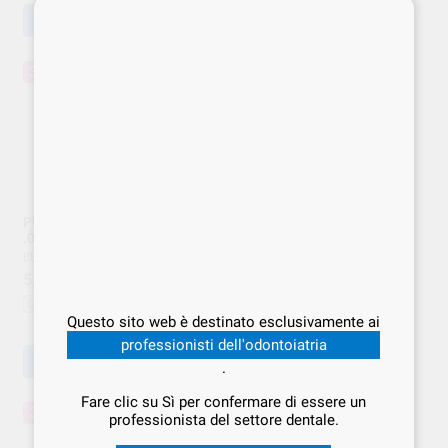
AGGIUNGI
AGGIUNGI
37%
37%
PUNTE DI CARTA CONICITÀ
PUNTE DI CARTA CONICITÀ
.06 N.15-40 6974922401648
.06 N.20 6974922401594
BESTDENT
|
Ref. BES.000638
BESTDENT
|
Ref. BES.000639
5
5
,19
€
8,19 €
,19
€
8,19 €
Offerta
Offerta
Questo sito web è destinato esclusivamente ai
-
+
-
+
professionisti dell'odontoiatria
AGGIUNGI
AGGIUNGI
.
Fare clic su Sì per confermare di essere un
37%
37%
professionista del settore dentale.