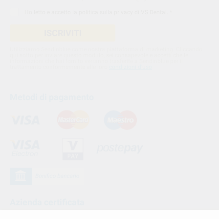
Ho letto e accetto la
politica sulla privacy di VS Dental
. *
ISCRIVITI
Utilizziamo Sendinblue come nostra piattaforma di marketing. Cliccando
qui sotto per inviare questo modulo, sei consapevole e accetti che le
informazioni che hai fornito verranno trasferite a Sendinblue per il
trattamento conformemente alle loro
condizioni d'uso
Metodi di pagamento
Azienda certificata