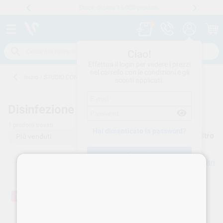
Stock di oltre 15.000 prodotti
Numero verde
800 194 052
.
Ciao!
Effettua il login per vedere i prezzi
nel carrello con le condizioni e gli
Inizio
/
STUDIO CONSUMO
/
DISINFEZIONE
/
DA DEFINIRE
sconti applicati.
Disinfezione -
DA DEFINIRE
1
prodotti trovati
Hai dimenticato la password?
Filtro
DISINFEZIONE
DA DEFINIRE
Elimina filtri
Crea un account
10%