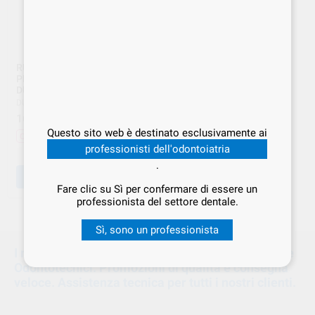
RUBINETTO DI SCARICO
PER CONTENITORI DA 10 LT.
DURR
DURR
|
Ref. DUR.000297
16
,91
€
18,79 €
Questo sito web è destinato esclusivamente ai
Offerta
professionisti dell'odontoiatria
-
+
.
AGGIUNGI
Fare clic su Sì per confermare di essere un
professionista del settore dentale.
1
Sì, sono un professionista
I migliori prodotti e attrezzature per Odontoiatri e
Odontotecnici. Promozioni di qualità e consegna
veloce. Assistenza tecnica per tutti i nostri clienti.