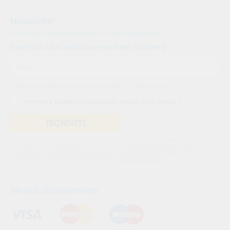
Newsletter
Iscriviti alla nostra newsletter e resta aggiornato.
Inserisci il tuo indirizzo email per iscriverti
Indica il tuo indirizzo email per iscriverti. Es. abc@xyz.com
Ho letto e accetto la
politica sulla privacy di VS Dental
. *
ISCRIVITI
Utilizziamo Sendinblue come nostra piattaforma di marketing. Cliccando
qui sotto per inviare questo modulo, sei consapevole e accetti che le
informazioni che hai fornito verranno trasferite a Sendinblue per il
trattamento conformemente alle loro
condizioni d'uso
Metodi di pagamento