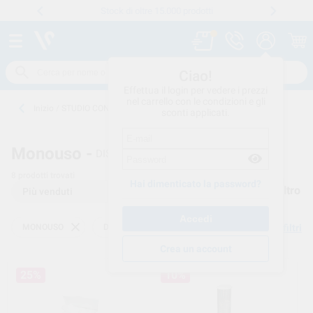
Stock di oltre 15.000 prodotti
Numero verde
800 194 052
.
Ciao!
Effettua il login per vedere i prezzi
nel carrello con le condizioni e gli
Inizio
/
STUDIO CONSUMO
/
MONOUSO
/
DISPENSER-VARI
sconti applicati.
Monouso -
DISPENSER-VARI
8
prodotti trovati
Hai dimenticato la password?
Filtro
MONOUSO
DISPENSER-VARI
Elimina filtri
Crea un account
25%
10%