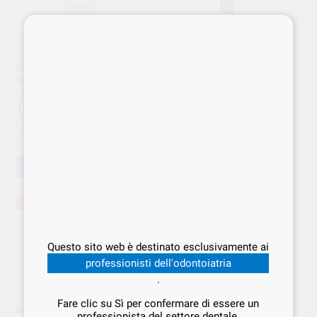
DISPENSER DOPPIO PER
PORTABICCHIERI PLASTICA
GARZINE A10 LARIDENT
G93 LARIDENT
LARIDENT
|
Ref. LAR.000002
LARIDENT
|
Ref. LAR.000195
14
24
,47
€
19,29 €
,74
€
27,49 €
Offerta
Offerta
-
+
-
+
AGGIUNGI
AGGIUNGI
30%
40%
Questo sito web è destinato esclusivamente ai
professionisti dell'odontoiatria
.
Fare clic su Sì per confermare di essere un
DISPENSER X TOVAGLIOLI
DISPENSER PER GUANTI
professionista del settore dentale.