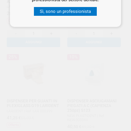
A34 colore... LARIDENT
DELUXE G13.DELUXE
LARIDENT
LARIDENT
|
Ref. LAR.000258
Sì, sono un professionista
LARIDENT
|
Ref. LAR.000311
20
,02
€
28,60 €
16
,80
€
28,00 €
Offerta
Offerta
-
+
-
+
AGGIUNGI
AGGIUNGI
25%
10%
DISPENSER PER GUANTI IN
DISPENSER ASCIUGAMANI
PLEXIGLASS G19 LARIDENT
PIEGATI A C (CAPIENZA
250pz) S123
LARIDENT
|
Ref. LAR.000399
NEW PLASTIDENT
|
Ref.
41
,25
€
55,00 €
NEW.000060
Offerta
40
,50
€
45,00 €