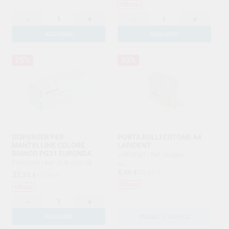
Offerta
-
+
-
+
AGGIUNGI
AGGIUNGI
25%
33%
DISPENSER PER
PORTA RULLI COTONE A4
MANTELLINE COLORE
LARIDENT
BIANCO PG21 EURONDA
LARIDENT
|
Ref. Gruppo
EURONDA
|
Ref. EUR.000158
Da
6
,86
€
10,29 €
32
,25
€
43,00 €
Offerta
Offerta
-
+
AGGIUNGI
SCEGLI IL CODICE