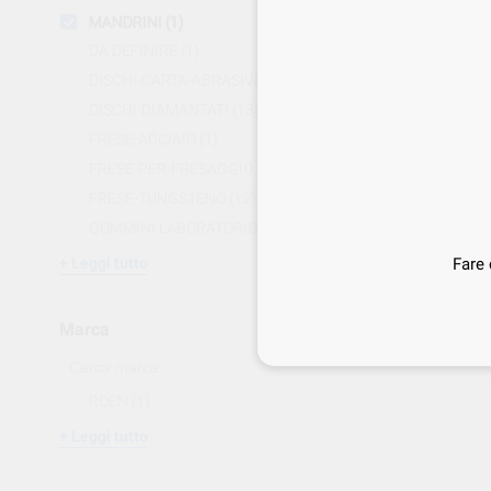
MANDRINI
(1)
DA DEFINIRE
(1)
DISCHI-CARTA-ABRASIVI
(3)
DISCHI-DIAMANTATI
(13)
FRESE-ACCIAIO
(1)
MANDRINO X D
FRESE-PER-FRESAGGIO
(1)
2
FRESE-TUNGSTENO
(12)
,00
€
GOMMINI LABORATORIO
(42)
Fare 
Leggi tutto
-
+
Marca
1
ROEN
(1)
Leggi tutto