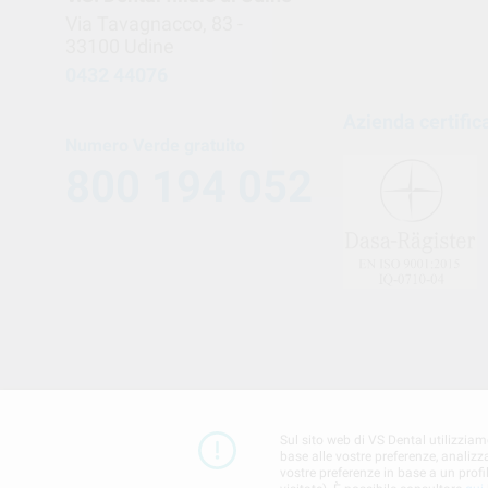
Via Tavagnacco, 83 -
33100 Udine
0432 44076
Azienda certific
Numero Verde gratuito
800 194 052
Sul sito web di VS Dental utilizziamo
base alle vostre preferenze, analizza
vostre preferenze in base a un profi