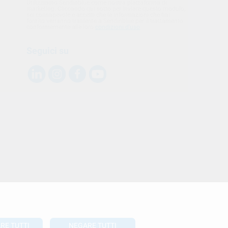
Utilizziamo Sendinblue come nostra piattaforma di
marketing. Cliccando qui sotto per inviare questo modulo,
sei consapevole e accetti che le informazioni che hai
fornito verranno trasferite a Sendinblue per il trattamento
conformemente alle loro
condizioni d'uso
Seguici su
RE TUTTI
NEGARE TUTTI