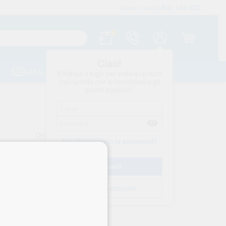
800 194 052
Spedizione gratuita a partire da 120 €
Numero verde
.
Ciao!
CATALOGHI
CONTATTI
Effettua il login per vedere i prezzi
nel carrello con le condizioni e gli
sconti applicati.
Ordina per
Hai dimenticato la password?
Crea un account