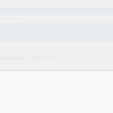
Stock di oltre 15.000 prodotti
STUDIO ATTREZZATURE
LABORATORIO ATTREZZATURE
ucidatura -
MANDRINI
ATURA
MANDRINI
Elimina filtri
ROEN
Ref. RON.000030