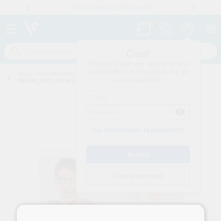
Stock di oltre 15.000 prodotti
Numero verde
800 194 052
.
Ciao!
Effettua il login per vedere i prezzi
nel carrello con le condizioni e gli
Inizio
/
STUDIO CONSUMO
/
PROFILASSI
/
SBIANCANTI
/
LWS
sconti applicati.
SBIANCANTE LPLWS005.1 DOCTOR SMILE (NUOVA CONFEZIONE)
Hai dimenticato la password?
Crea un account