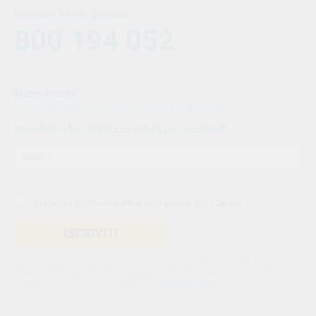
Numero Verde gratuito
800 194 052
Newsletter
Iscriviti alla nostra newsletter e resta aggiornato.
Inserisci il tuo indirizzo email per iscriverti
Indica il tuo indirizzo email per iscriverti. Es. abc@xyz.com
Ho letto e accetto la
politica sulla privacy di VS Dental
. *
ISCRIVITI
Utilizziamo Sendinblue come nostra piattaforma di marketing. Cliccando
qui sotto per inviare questo modulo, sei consapevole e accetti che le
informazioni che hai fornito verranno trasferite a Sendinblue per il
trattamento conformemente alle loro
condizioni d'uso