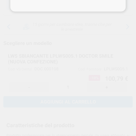
SCEGLIERE LA QUANTITÀ
15 giorni per cambiare idea, tranne che per
le anestesie
Scegliere un modello
LWS SBIANCANTE LPLWS005.1 DOCTOR SMILE
(NUOVA CONFEZIONE)
DOC.000108
LPLWS005.1
Cod. VS Dental
Cod. Fornitore
100,79 €
-10%
-
+
AGGIUNGI AL CARRELLO
Caratteristiche del prodotto
Prodotto professionale per lo sbiancamento dentale, da usare abbinato ai