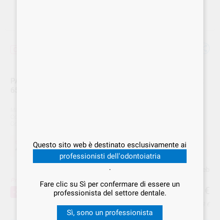
Offerta
PALODENT V3 RICAMBIO CUNEO MEDIUM AZZ. 100pz
659790V
Marca
DENTSPLY
Cod. Fornitore
659790V
Cod. VS Dental
DSY.000410
Offerta
Questo sito web è destinato esclusivamente ai
43,67 €
Acquistando
1 unità
si risparmia
20%
professionisti dell'odontoiatria
.
Prezzo web
Prezzo migliore!
43
Fare clic su Sì per confermare di essere un
,67
€
54,59 €
-20%
professionista del settore dentale.
Prezzo IVA inclusa 53,28 €
Sì, sono un professionista