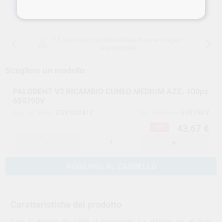
SCEGLIERE LA QUANTITÀ
15 giorni per cambiare idea, tranne che per
le anestesie
Scegliere un modello
PALODENT V3 RICAMBIO CUNEO MEDIUM AZZ. 100pz
659790V
DSY.000410
659790V
Cod. VS Dental
Cod. Fornitore
43,67 €
-20%
-
+
AGGIUNGI AL CARRELLO
Caratteristiche del prodotto
Cunei in plastica con alette, si comprimono e si dilatano per un facile