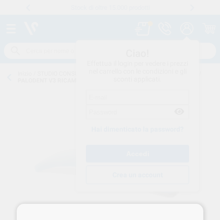
Stock di oltre 15.000 prodotti
Numero verde
800 194 052
.
Ciao!
Effettua il login per vedere i prezzi
nel carrello con le condizioni e gli
Inizio
/
STUDIO CONSUMO
/
OTTURAZIONI-RICOSTRUZIONE
/
CUNEI
/
sconti applicati.
PALODENT V3 RICAMBIO CUNEO MEDIUM AZZ. 100pz 659790V
Hai dimenticato la password?
Crea un account