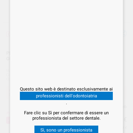
Offerta
PELLICOLE ADESIVE 20X20cm ANTICROSS 50pz
OMNIA 32.U0020
Marca
OMNIA
Cod. Fornitore
32.U0020
Cod. VS Dental
OMN.000084
Questo sito web è destinato esclusivamente ai
Offerta
31,96 €
Acquistando
1 unità
si risparmia
15%
professionisti dell'odontoiatria
.
Prezzo web
Fare clic su Sì per confermare di essere un
Prezzo migliore!
31
professionista del settore dentale.
,96
€
37,60 €
-15%
Prezzo IVA inclusa 38,99 €
Sì, sono un professionista