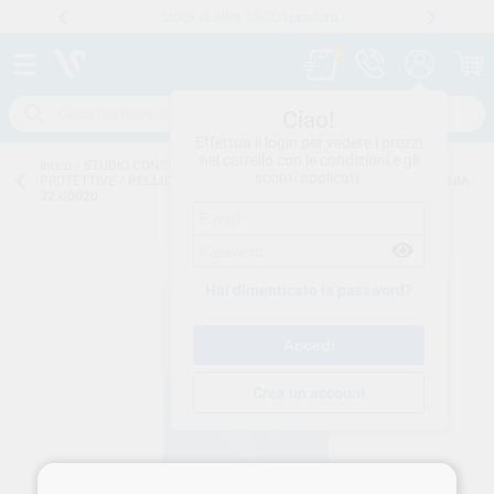
Stock di oltre 15.000 prodotti
Numero verde
800 194 052
.
Ciao!
Effettua il login per vedere i prezzi
nel carrello con le condizioni e gli
Inizio
/
STUDIO CONSUMO
/
MONOUSO
/
GUAINE E PELLICOLE
sconti applicati.
PROTETTIVE
/
PELLICOLE ADESIVE 20X20cm ANTICROSS 50pz OMNIA
32.U0020
Hai dimenticato la password?
Crea un account