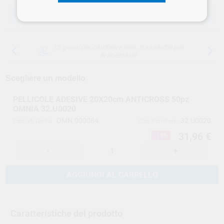
SCEGLIERE LA QUANTITÀ
15 giorni per cambiare idea, tranne che per
le anestesie
Scegliere un modello
PELLICOLE ADESIVE 20X20cm ANTICROSS 50pz
OMNIA 32.U0020
OMN.000084
32.U0020
Cod. VS Dental
Cod. Fornitore
31,96 €
-15%
-
+
AGGIUNGI AL CARRELLO
Caratteristiche del prodotto