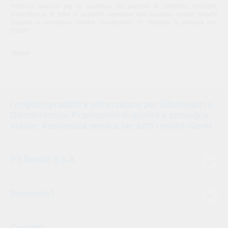
Pellicola adesiva per la copertura dei pannelli di controllo, maniglie,
interruttori e di tutte le superfici operative che possono essere toccate
durante le procedure cliniche. Confezione: 10 blisterda 5 pellicole cm.
20x20
OMNIA
I migliori prodotti e attrezzature per Odontoiatri e
Odontotecnici. Promozioni di qualità e consegna
veloce. Assistenza tecnica per tutti i nostri clienti.
VS Dental S.p.A.
Domande?
Contatti