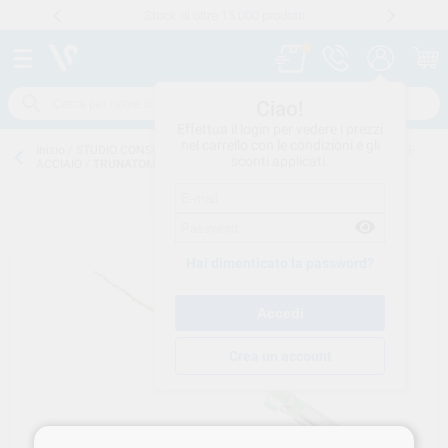
Stock di oltre 15.000 prodotti
Numero verde
800 194 052
.
Ciao!
Effettua il login per vedere i prezzi
nel carrello con le condizioni e gli
Inizio
/
STUDIO CONSUMO
/
ENDODONZIA
/
STRUM-CANAL-MANUALI-
sconti applicati.
ACCIAIO
/
TRUNATOMY MEDIUM 6-FILE 25mm BSTTNMY625 MED
Hai dimenticato la password?
Crea un account