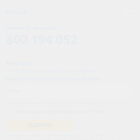
Contatti
Numero Verde gratuito
800 194 052
Newsletter
Iscriviti alla nostra newsletter e resta aggiornato.
Inserisci il tuo indirizzo email per iscriverti
Indica il tuo indirizzo email per iscriverti. Es. abc@xyz.com
Ho letto e accetto la
politica sulla privacy di VS Dental
. *
ISCRIVITI
Utilizziamo Sendinblue come nostra piattaforma di marketing. Cliccando
qui sotto per inviare questo modulo, sei consapevole e accetti che le