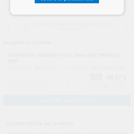
SCEGLIERE LA QUANTITÀ
15 giorni per cambiare idea, tranne che per
le anestesie
Scegliere un modello
TRUNATOMY MEDIUM 6-FILE 25mm BSTTNMY625
MED
MAI.001564
BSTTNMY625MED
Cod. VS Dental
Cod. Fornitore
88,57 €
-25%
-
+
AGGIUNGI AL CARRELLO
Caratteristiche del prodotto
Strumenti per la sagomatura con forma sottile e sezione trasversale unica