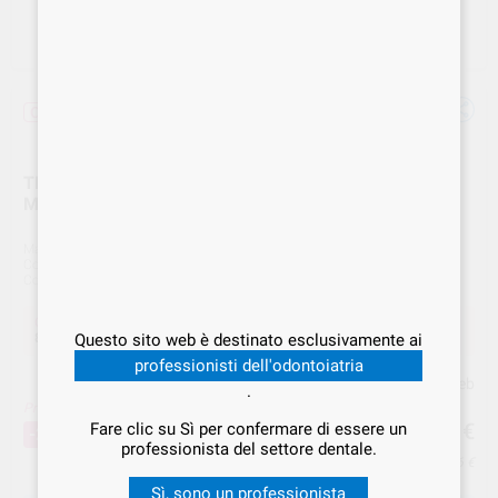
Offerta
TRUNATOMY MEDIUM 6-FILE 25mm BSTTNMY625
MED
Marca
MAILLEFER
Cod. Fornitore
BSTTNMY625MED
Cod. VS Dental
MAI.001564
Offerta
Questo sito web è destinato esclusivamente ai
88,57 €
Acquistando
1 unità
si risparmia
25%
professionisti dell'odontoiatria
Prezzo web
.
Prezzo migliore!
88
,57
€
Fare clic su Sì per confermare di essere un
118,09 €
-25%
professionista del settore dentale.
Prezzo IVA inclusa 108,06 €
Sì, sono un professionista