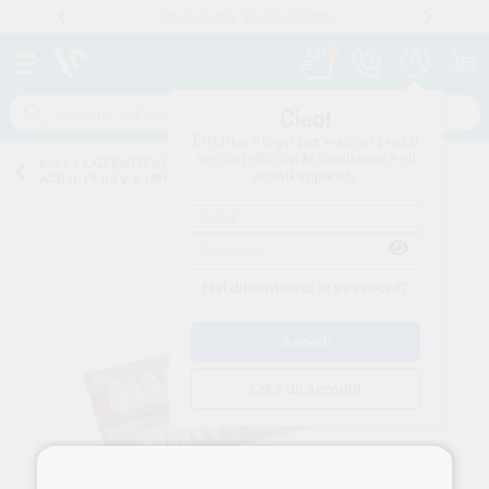
Stock di oltre 15.000 prodotti
Numero verde
800 194 052
.
Ciao!
Effettua il login per vedere i prezzi
nel carrello con le condizioni e gli
Inizio
/
LABORATORIO CONSUMO
/
DENTI
/
DENTI-INCISIVI-RESINA
/
sconti applicati.
ACRYL PLUS V. 6 UPPER 0120020 RUTHINIUM
Hai dimenticato la password?
Crea un account