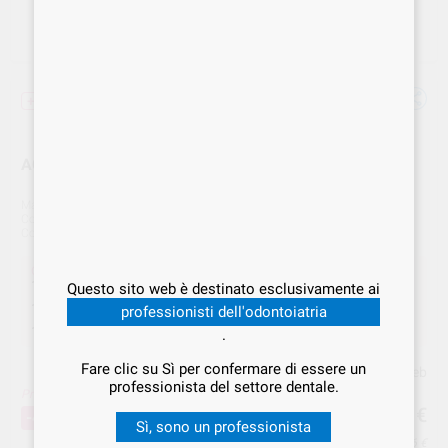
+ unità + sconto
ACRYL PLUS V. 6 UPPER 0120020 RUTHINIUM
Marca
RUTHINIUM
Cod. Fornitore
0120020
Cod. VS Dental
RUT.000033
Offerta
19,00 €
Acquistando
1 unità
si risparmia
0%
Questo sito web è destinato esclusivamente ai
12,67 €
Acquistando
15 unità
si risparmia
33%
.
professionisti dell'odontoiatria
11,40 €
Acquistando
50 unità
si risparmia
40%
.
.
Fare clic su Sì per confermare di essere un
Prezzo web
professionista del settore dentale.
Prezzo migliore!
11
,40
€
19,00 €
-40%
Sì, sono un professionista
Prezzo IVA inclusa 11,86 €