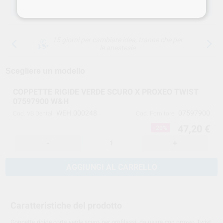
SCEGLIERE LA QUANTITÀ
15 giorni per cambiare idea, tranne che per
le anestesie
Scegliere un modello
COPPETTE RIGIDE VERDE SCURO X PROXEO TWIST
07597900 W&H
WEH.000248
07597900
Cod. VS Dental
Cod. Fornitore
47,20 €
-20%
-
+
AGGIUNGI AL CARRELLO
Caratteristiche del prodotto
Coppette rigide corte verde scuro per profilassi, da usare con proxeo Twist.