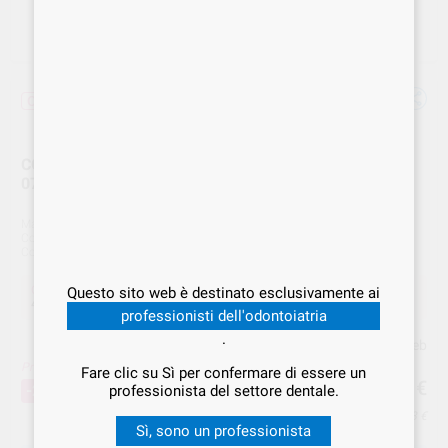
Offerta
COPPETTE RIGIDE VERDE SCURO X PROXEO TWIST
07597900 W&H
Marca
W&H
Cod. Fornitore
07597900
Cod. VS Dental
WEH.000248
Offerta
Questo sito web è destinato esclusivamente ai
47,20 €
Acquistando
1 unità
si risparmia
20%
professionisti dell'odontoiatria
.
Prezzo web
Prezzo migliore!
Fare clic su Sì per confermare di essere un
47
,20
€
59,00 €
-20%
professionista del settore dentale.
Prezzo IVA inclusa 57,58 €
Sì, sono un professionista