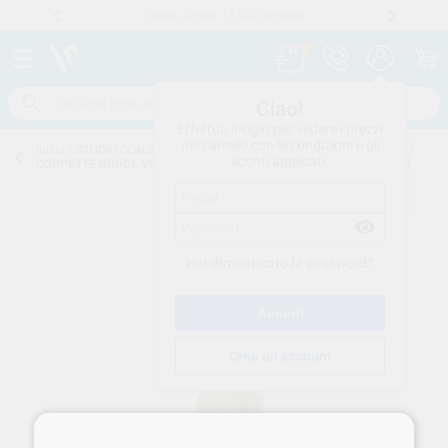
Stock di oltre 15.000 prodotti
Numero verde
800 194 052
.
Ciao!
Effettua il login per vedere i prezzi
nel carrello con le condizioni e gli
Inizio
/
STUDIO CONSUMO
/
PROFILASSI
/
GOMMINI PER PROFILASSI
/
sconti applicati.
COPPETTE RIGIDE VERDE SCURO X PROXEO TWIST 07597900 W&H
Hai dimenticato la password?
Crea un account