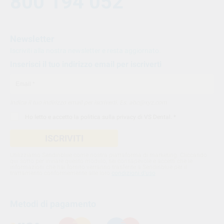
800 194 052
Newsletter
Iscriviti alla nostra newsletter e resta aggiornato.
Inserisci il tuo indirizzo email per iscriverti
Indica il tuo indirizzo email per iscriverti. Es. abc@xyz.com
Ho letto e accetto la
politica sulla privacy di VS Dental
. *
ISCRIVITI
Utilizziamo Sendinblue come nostra piattaforma di marketing. Cliccando
qui sotto per inviare questo modulo, sei consapevole e accetti che le
informazioni che hai fornito verranno trasferite a Sendinblue per il
trattamento conformemente alle loro
condizioni d'uso
Metodi di pagamento