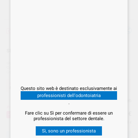
Offerta
SR IVOCRON LIQ. COLD 100 ML
Marca
IVOCLAR
Cod. Fornitore
550080
Cod. VS Dental
IVC.000672
Offerta
82,27 €
Acquistando
1 unità
si risparmia
12%
Questo sito web è destinato esclusivamente ai
professionisti dell'odontoiatria
Prezzo web
.
Prezzo migliore!
82
,27
€
Fare clic su Sì per confermare di essere un
93,49 €
-12%
professionista del settore dentale.
Prezzo IVA inclusa 85,56 €
Sì, sono un professionista
SCEGLIERE LA QUANTITÀ