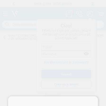
Stock di oltre 15.000 prodotti
Numero verde
800 194 052
.
Ciao!
Effettua il login per vedere i prezzi
nel carrello con le condizioni e gli
Inizio
/
LABORATORIO CONSUMO
/
RESINE-C&B
/
RESINE-PER-PROVVISORI
sconti applicati.
/
SR IVOCRON LIQ. COLD 100 ML
Hai dimenticato la password?
Crea un account