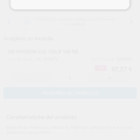
15 giorni per cambiare idea, tranne che per
le anestesie
Scegliere un modello
SR IVOCRON LIQ. COLD 100 ML
IVC.000672
550080
Cod. VS Dental
Cod. Fornitore
82,27 €
-12%
-
+
AGGIUNGI AL CARRELLO
Caratteristiche del prodotto
Materiale da rivestimento estetico in PMMA per corone, ponti e provvisori.
Confezione: liquido 100ml