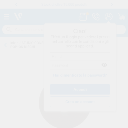
Stock di oltre 15.000 prodotti
Numero verde
800 194 052
.
Ciao!
Effettua il login per vedere i prezzi
nel carrello con le condizioni e gli
Inizio
/
STUDIO CONSUMO
/
FRESE-ABRASIVI
/
DISCHI-LUCIDATURA
/
sconti applicati.
POP-ON DISCHI
Hai dimenticato la password?
Crea un account