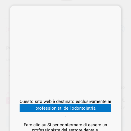
Offerta
POP-ON DISCHI
Marca
SOLVENTUM
Offerta
45,93 €
Acquistando
1 unità
si risparmia
28%
Prezzo web
Prezzo migliore!
45
,93
€
63,79 €
-28%
Questo sito web è destinato esclusivamente ai
professionisti dell'odontoiatria
Prezzo IVA inclusa 56,03 €
.
SCEGLIERE IL MODELLO
Fare clic su Sì per confermare di essere un
professionista del settore dentale.