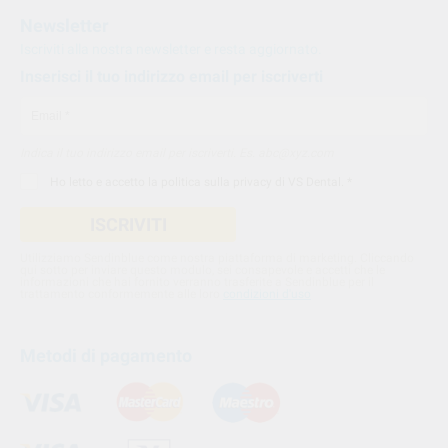
Newsletter
Iscriviti alla nostra newsletter e resta aggiornato.
Inserisci il tuo indirizzo email per iscriverti
Indica il tuo indirizzo email per iscriverti. Es. abc@xyz.com
Ho letto e accetto la
politica sulla privacy di VS Dental
. *
ISCRIVITI
Utilizziamo Sendinblue come nostra piattaforma di marketing. Cliccando
qui sotto per inviare questo modulo, sei consapevole e accetti che le
informazioni che hai fornito verranno trasferite a Sendinblue per il
trattamento conformemente alle loro
condizioni d'uso
Metodi di pagamento