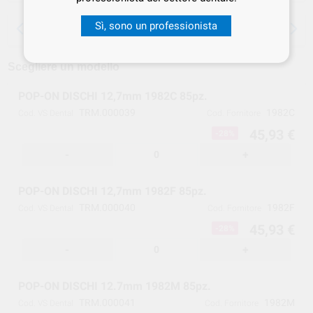
15 giorni per cambiare idea, tranne che per
Sì, sono un professionista
le anestesie
Scegliere un modello
POP-ON DISCHI 12,7mm 1982C 85pz.
TRM.000039
1982C
Cod. VS Dental
Cod. Fornitore
45,93 €
-28%
-
+
POP-ON DISCHI 12,7mm 1982F 85pz.
TRM.000040
1982F
Cod. VS Dental
Cod. Fornitore
45,93 €
-28%
-
+
POP-ON DISCHI 12.7mm 1982M 85pz.
TRM.000041
1982M
Cod. VS Dental
Cod. Fornitore