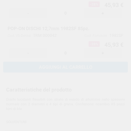
45,93 €
-28%
-
+
POP-ON DISCHI 12,7mm 1982SF 85pz.
TRM.000042
1982SF
Cod. VS Dental
Cod. Fornitore
45,93 €
-28%
-
+
AGGIUNGI AL CARRELLO
Caratteristiche del prodotto
Dischi lucidanti flessibili con strato di ossido di alluminio nello spessore
normale con 2 diametri e 4 tipi di grana. Confezione: ricambio 85 pezzi
toni di blu
SOLVENTUM