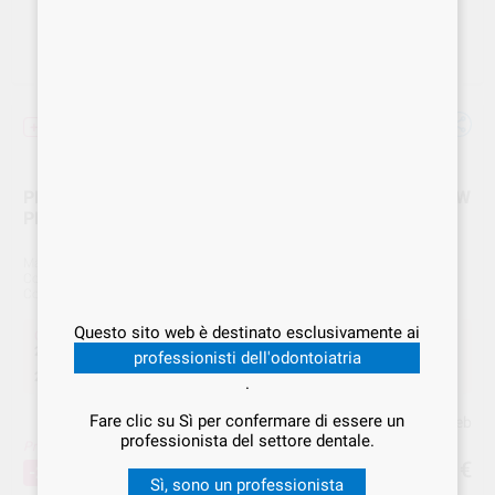
+ unità + sconto
PLASTIFILM 2 PELL.PROT.SIRINGHE ARIA/ACQUA NEW
PLASTIDENT S153/2
Marca
NEW PLASTIDENT
Cod. Fornitore
S153/2
Cod. VS Dental
NEW.000050
Questo sito web è destinato esclusivamente ai
Offerta
28,49 €
Acquistando
1 unità
si risparmia
25%
professionisti dell'odontoiatria
27,35 €
Acquistando
2 unità
si risparmia
28%
.
.
Fare clic su Sì per confermare di essere un
Prezzo web
professionista del settore dentale.
Prezzo migliore!
27
,35
€
37,99 €
-28%
Sì, sono un professionista