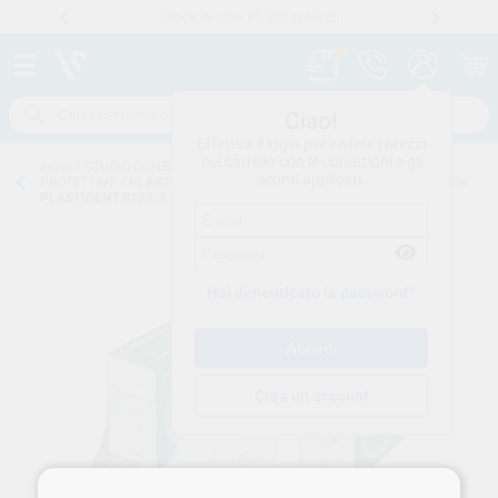
Stock di oltre 15.000 prodotti
Numero verde
800 194 052
.
Ciao!
Effettua il login per vedere i prezzi
nel carrello con le condizioni e gli
Inizio
/
STUDIO CONSUMO
/
MONOUSO
/
GUAINE E PELLICOLE
sconti applicati.
PROTETTIVE
/
PLASTIFILM 2 PELL.PROT.SIRINGHE ARIA/ACQUA NEW
PLASTIDENT S153/2
Hai dimenticato la password?
Crea un account