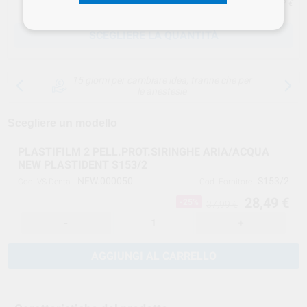
Prezzo IVA inclusa 33,37 €
SCEGLIERE LA QUANTITÀ
15 giorni per cambiare idea, tranne che per
le anestesie
Scegliere un modello
PLASTIFILM 2 PELL.PROT.SIRINGHE ARIA/ACQUA
NEW PLASTIDENT S153/2
NEW.000050
S153/2
Cod. VS Dental
Cod. Fornitore
28,49 €
-25%
37,99 €
-
+
AGGIUNGI AL CARRELLO