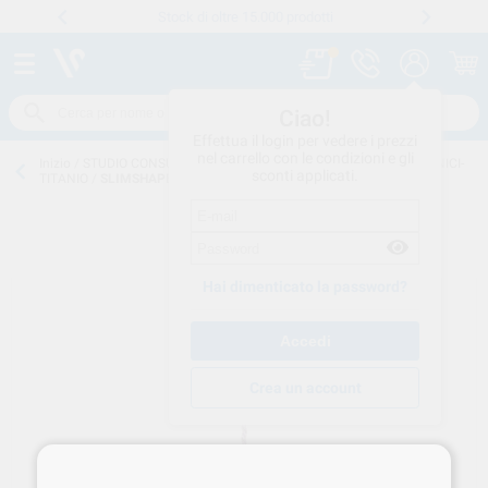
Stock di oltre 15.000 prodotti
Numero verde
800 194 052
.
Ciao!
Effettua il login per vedere i prezzi
nel carrello con le condizioni e gli
Inizio
/
STUDIO CONSUMO
/
ENDODONZIA
/
STRUM-CANAL-MECCANICI-
sconti applicati.
TITANIO
/
SLIMSHAPER STERILE 25mm ZS2 PINK ZAZSS2500002
Hai dimenticato la password?
Crea un account