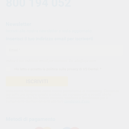
800 194 052
Newsletter
Iscriviti alla nostra newsletter e resta aggiornato.
Inserisci il tuo indirizzo email per iscriverti
Indica il tuo indirizzo email per iscriverti. Es. abc@xyz.com
Ho letto e accetto la
politica sulla privacy di VS Dental
. *
ISCRIVITI
Utilizziamo Sendinblue come nostra piattaforma di marketing. Cliccando
qui sotto per inviare questo modulo, sei consapevole e accetti che le
informazioni che hai fornito verranno trasferite a Sendinblue per il
trattamento conformemente alle loro
condizioni d'uso
Metodi di pagamento