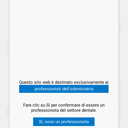
Offerta
SLIMSHAPER STERILE 25mm ZS2 PINK
ZAZSS2500002
Marca
SIMIT
Cod. Fornitore
ZAZSS2500002
Cod. VS Dental
SMT.000091
Questo sito web è destinato esclusivamente ai
Offerta
39,00 €
Acquistando
1 unità
si risparmia
30%
professionisti dell'odontoiatria
.
Prezzo web
Fare clic su Sì per confermare di essere un
Prezzo migliore!
39
,00
€
professionista del settore dentale.
55,99 €
-30%
Prezzo IVA inclusa 47,58 €
Sì, sono un professionista