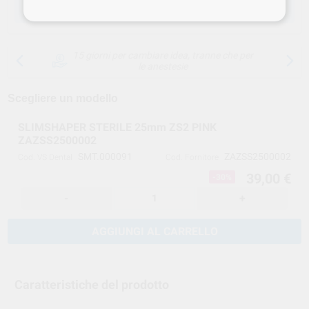
SCEGLIERE LA QUANTITÀ
15 giorni per cambiare idea, tranne che per
le anestesie
Scegliere un modello
SLIMSHAPER STERILE 25mm ZS2 PINK
ZAZSS2500002
SMT.000091
ZAZSS2500002
Cod. VS Dental
Cod. Fornitore
39,00 €
-30%
-
+
AGGIUNGI AL CARRELLO
Caratteristiche del prodotto