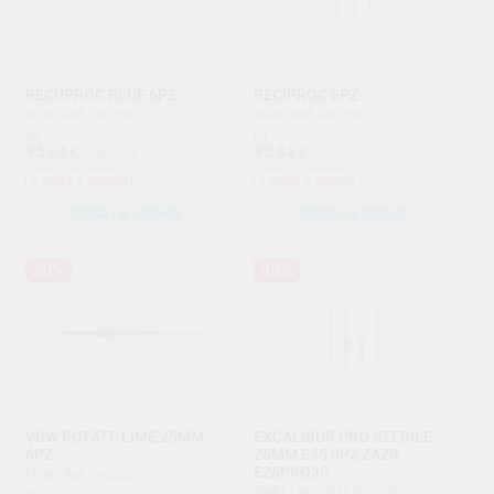
RECUPROC BLUE 6PZ
RECIPROC 6PZ
VDW
|
Ref. Gruppo
VDW
|
Ref. Gruppo
Da
Da
95
95
,54
€
146,99 €
,54
€
146,99 €
+ unità + sconto
+ unità + sconto
SCEGLI IL CODICE
SCEGLI IL CODICE
30%
30%
VDW ROTATE LIME 25MM
EXCALIBUR PRO STERILE
6PZ
25MM E35 6PZ ZAZR
E25PRO35
VDW
|
Ref. Gruppo
SIMIT
|
Ref. SMT.000255