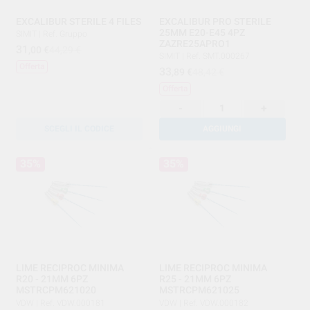
EXCALIBUR STERILE 4 FILES
EXCALIBUR PRO STERILE
25MM E20-E45 4PZ
SIMIT
|
Ref. Gruppo
ZAZRE25APRO1
31
,00
€
44,29 €
SIMIT
|
Ref. SMT.000267
Offerta
33
,89
€
48,42 €
Offerta
-
+
SCEGLI IL CODICE
AGGIUNGI
35%
35%
LIME RECIPROC MINIMA
LIME RECIPROC MINIMA
R20 - 21MM 6PZ
R25 - 21MM 6PZ
MSTRCPM621020
MSTRCPM621025
VDW
|
Ref. VDW.000181
VDW
|
Ref. VDW.000182