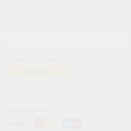
Newsletter
Iscriviti alla nostra newsletter e resta aggiornato.
Inserisci il tuo indirizzo email per iscriverti
Indica il tuo indirizzo email per iscriverti. Es. abc@xyz.com
Ho letto e accetto la
politica sulla privacy di VS Dental
. *
ISCRIVITI
Utilizziamo Sendinblue come nostra piattaforma di marketing. Cliccando
qui sotto per inviare questo modulo, sei consapevole e accetti che le
informazioni che hai fornito verranno trasferite a Sendinblue per il
trattamento conformemente alle loro
condizioni d'uso
Metodi di pagamento