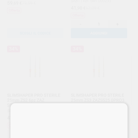
SIMIT
|
Ref. SMT.000233
59
,69
€
79,59 €
41
,90
€
63,09 €
Offerta
Offerta
-
+
SCEGLI IL CODICE
AGGIUNGI
34%
34%
SLIMSHAPER PRO STERILE
SLIMSHAPER PRO STERILE
25mm ZS2 6pz ZAZ
25mm ZS3 ZAZSS25 0PRO3
SS250PRO2
SIMIT
|
Ref. SMT.000235
SIMIT
|
Ref. SMT.000234
41
,90
€
63,09 €
41
,90
€
63,09 €
Offerta
Offerta
-
+
-
+