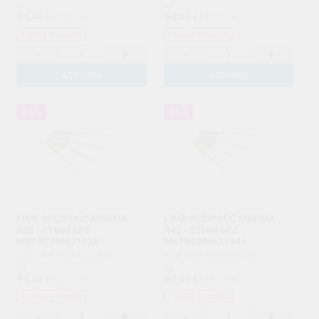
Da
Da
94
94
,44
€
145,29 €
,44
€
145,29 €
+ unità + sconto
+ unità + sconto
-
+
-
+
AGGIUNGI
AGGIUNGI
35%
35%
LIME RECIPROC MINIMA
LIME RECIPROC MINIMA
R35 - 21MM 6PZ
R45 - 21MM 6PZ
MSTRCPM621035
MSTRCPM621045
VDW
|
Ref. VDW.000183
VDW
|
Ref. VDW.000184
Da
Da
94
94
,44
€
145,29 €
,44
€
145,29 €
+ unità + sconto
+ unità + sconto
-
+
-
+