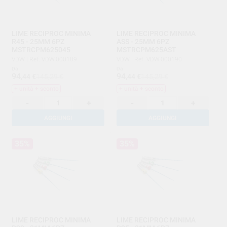
LIME RECIPROC MINIMA
LIME RECIPROC MINIMA
R45 - 25MM 6PZ
ASS - 25MM 6PZ
MSTRCPM625045
MSTRCPM625AST
VDW
|
Ref. VDW.000189
VDW
|
Ref. VDW.000190
Da
Da
94
94
,44
€
145,29 €
,44
€
145,29 €
+ unità + sconto
+ unità + sconto
-
+
-
+
AGGIUNGI
AGGIUNGI
35%
35%
LIME RECIPROC MINIMA
LIME RECIPROC MINIMA