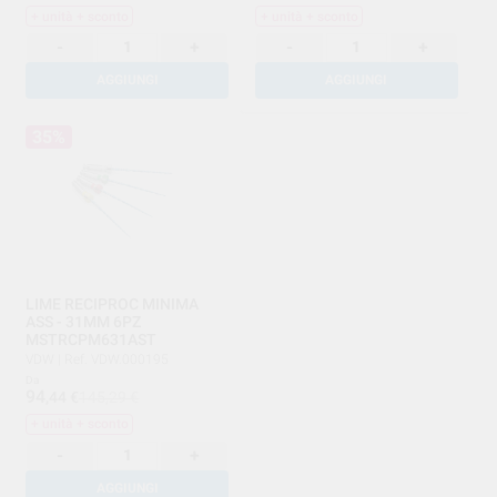
+ unità + sconto
+ unità + sconto
-
+
-
+
AGGIUNGI
AGGIUNGI
35%
LIME RECIPROC MINIMA
ASS - 31MM 6PZ
MSTRCPM631AST
VDW
|
Ref. VDW.000195
Da
94
,44
€
145,29 €
+ unità + sconto
-
+
AGGIUNGI