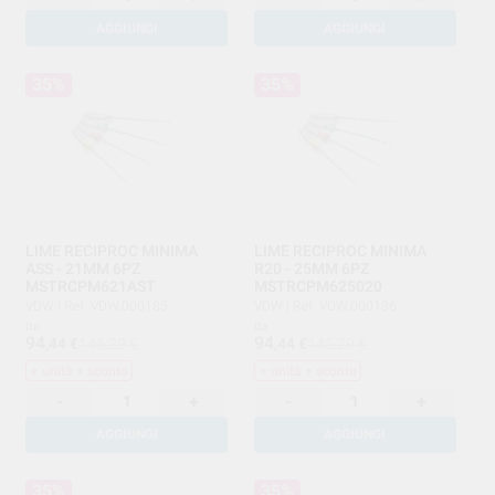
AGGIUNGI
AGGIUNGI
35%
35%
LIME RECIPROC MINIMA
LIME RECIPROC MINIMA
ASS - 21MM 6PZ
R20 - 25MM 6PZ
MSTRCPM621AST
MSTRCPM625020
VDW
|
Ref. VDW.000185
VDW
|
Ref. VDW.000186
Da
Da
94
94
,44
€
145,29 €
,44
€
145,29 €
+ unità + sconto
+ unità + sconto
-
+
-
+
AGGIUNGI
AGGIUNGI
35%
35%