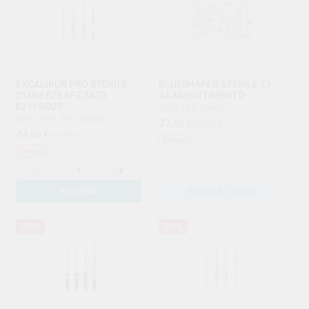
EXCALIBUR PRO STERILE
BLUESHAPER STERILE Z1-
21MM E25 6PZ ZAZR
Z4 ASSORTIMENTO
E21PRO25
SIMIT
|
Ref. Gruppo
SIMIT
|
Ref. SMT.000260
27
,00
€
38,69 €
44
,89
€
64,13 €
Offerta
Offerta
-
+
AGGIUNGI
SCEGLI IL CODICE
30%
30%