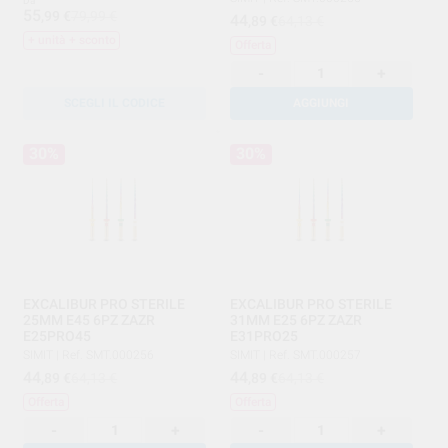
Da
55
,99
€
79,99 €
44
,89
€
64,13 €
+ unità + sconto
Offerta
-
+
SCEGLI IL CODICE
AGGIUNGI
30%
30%
EXCALIBUR PRO STERILE
EXCALIBUR PRO STERILE
25MM E45 6PZ ZAZR
31MM E25 6PZ ZAZR
E25PRO45
E31PRO25
SIMIT
|
Ref. SMT.000256
SIMIT
|
Ref. SMT.000257
44
44
,89
€
64,13 €
,89
€
64,13 €
Offerta
Offerta
-
+
-
+