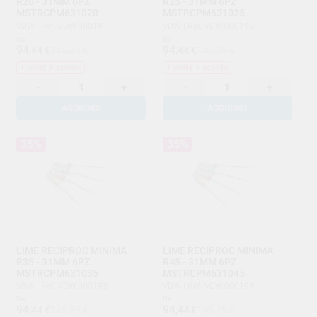
R20 - 31MM 6PZ
R25 - 31MM 6PZ
MSTRCPM631020
MSTRCPM631025
VDW
|
Ref. VDW.000191
VDW
|
Ref. VDW.000192
Da
Da
94
94
,44
€
145,29 €
,44
€
145,29 €
+ unità + sconto
+ unità + sconto
-
+
-
+
AGGIUNGI
AGGIUNGI
35%
35%
LIME RECIPROC MINIMA
LIME RECIPROC MINIMA
R35 - 31MM 6PZ
R45 - 31MM 6PZ
MSTRCPM631035
MSTRCPM631045
VDW
|
Ref. VDW.000193
VDW
|
Ref. VDW.000194
Da
Da
94
94
,44
€
145,29 €
,44
€
145,29 €