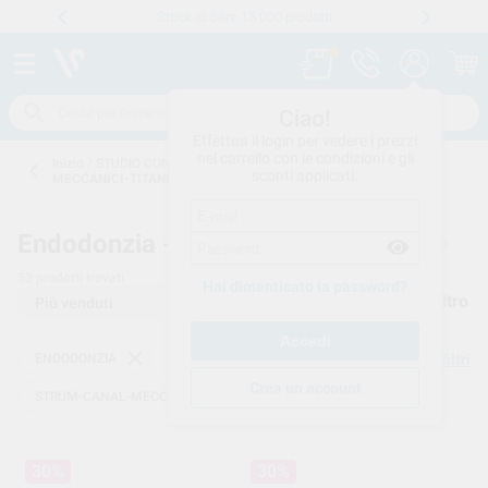
Stock di oltre 15.000 prodotti
Numero verde
800 194 052
.
Ciao!
Effettua il login per vedere i prezzi
nel carrello con le condizioni e gli
Inizio
/
STUDIO CONSUMO
/
ENDODONZIA
/
STRUM-CANAL-
sconti applicati.
MECCANICI-TITANIO
Endodonzia -
STRUM-CANAL-MECCANICI-TITANIO
53
prodotti trovati
Hai dimenticato la password?
Filtro
ENDODONZIA
Elimina filtri
Crea un account
STRUM-CANAL-MECCANICI-TITANIO
30%
30%