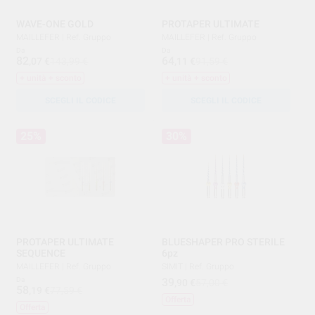
WAVE-ONE GOLD
PROTAPER ULTIMATE
MAILLEFER
|
Ref. Gruppo
MAILLEFER
|
Ref. Gruppo
Da
Da
82
64
,07
€
143,99 €
,11
€
91,59 €
+ unità + sconto
+ unità + sconto
SCEGLI IL CODICE
SCEGLI IL CODICE
25%
30%
PROTAPER ULTIMATE
BLUESHAPER PRO STERILE
SEQUENCE
6pz
MAILLEFER
|
Ref. Gruppo
SIMIT
|
Ref. Gruppo
Da
39
,90
€
57,00 €
58
,19
€
77,59 €
Offerta
Offerta