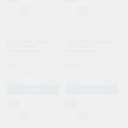
LIME RECIPROC MINIMA
LIME RECIPROC MINIMA
R25 - 25MM 6PZ
R35 - 25MM 6PZ
MSTRCPM625025
MSTRCPM625035
VDW
|
Ref. VDW.000187
VDW
|
Ref. VDW.000188
Da
Da
94
94
,44
€
145,29 €
,44
€
145,29 €
+ unità + sconto
+ unità + sconto
-
+
-
+
AGGIUNGI
AGGIUNGI
35%
35%