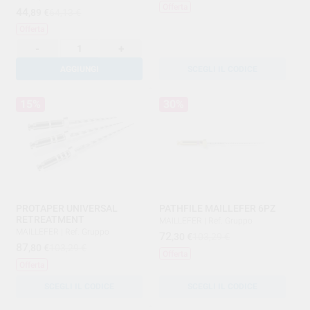
Offerta
44
,89
€
64,13 €
Offerta
-
+
AGGIUNGI
SCEGLI IL CODICE
15%
30%
PROTAPER UNIVERSAL
PATHFILE MAILLEFER 6PZ
RETREATMENT
MAILLEFER
|
Ref. Gruppo
MAILLEFER
|
Ref. Gruppo
72
,30
€
103,29 €
87
,80
€
103,29 €
Offerta
Offerta
SCEGLI IL CODICE
SCEGLI IL CODICE