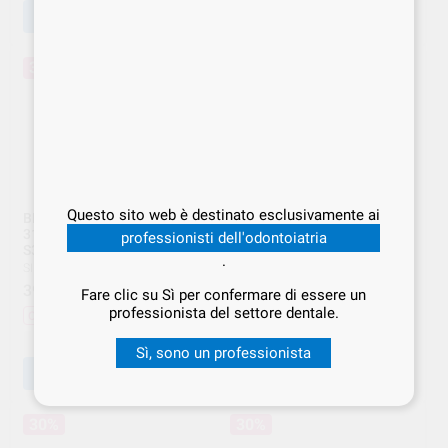
AGGIUNGI
AGGIUNGI
30%
30%
Questo sito web è destinato esclusivamente ai
BLUESHAPER PRO STERILE
BLUESHAPER PRO STERILE
31mm Z2 6pz ZAZB
31mm Z3 6pz ZAZB
professionisti dell'odontoiatria
S31ZPRO2
S31ZPRO3
.
SIMIT
|
Ref. SMT.000238
SIMIT
|
Ref. SMT.000239
39
39
,90
€
57,00 €
,90
€
57,00 €
Fare clic su Sì per confermare di essere un
professionista del settore dentale.
Offerta
Offerta
-
+
-
+
Sì, sono un professionista
AGGIUNGI
AGGIUNGI
30%
30%