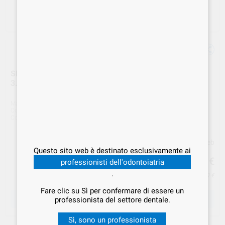
SBIANCATORE PROPHYFLEX 4 col. BLU attacco KAVO
3.002.8000
Marca
KAVO
Cod. Fornitore
3.002.8000
Cod. VS Dental
KAV.001588
Prezzo web
Questo sito web è destinato esclusivamente ai
990
,00
€
professionisti dell'odontoiatria
.
Prezzo IVA inclusa 1.207,80 €
Fare clic su Sì per confermare di essere un
SCEGLIERE LA QUANTITÀ
professionista del settore dentale.
Sì, sono un professionista