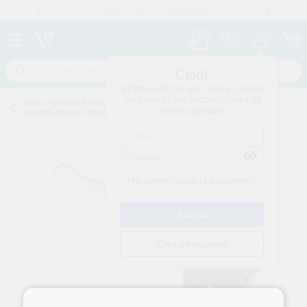
Stock di oltre 15.000 prodotti
Numero verde
800 194 052
.
Ciao!
Effettua il login per vedere i prezzi
nel carrello con le condizioni e gli
Inizio
/
STUDIO ATTREZZATURE
/
PROFILASSI
/
SBIANCATORI
/
sconti applicati.
SBIANCATORE PROPHYFLEX 4 col. BLU attacco KAVO 3.002.8000
Hai dimenticato la password?
Crea un account