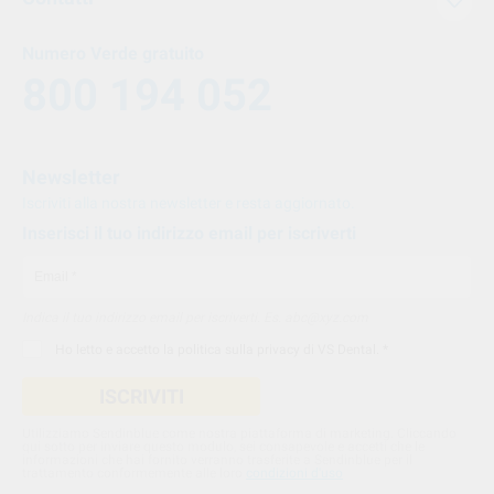
Numero Verde gratuito
800 194 052
Newsletter
Iscriviti alla nostra newsletter e resta aggiornato.
Inserisci il tuo indirizzo email per iscriverti
Indica il tuo indirizzo email per iscriverti. Es. abc@xyz.com
Ho letto e accetto la
politica sulla privacy di VS Dental
. *
ISCRIVITI
Utilizziamo Sendinblue come nostra piattaforma di marketing. Cliccando
qui sotto per inviare questo modulo, sei consapevole e accetti che le
informazioni che hai fornito verranno trasferite a Sendinblue per il
trattamento conformemente alle loro
condizioni d'uso