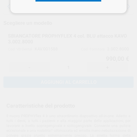
15 giorni per cambiare idea, tranne che per
le anestesie
Scegliere un modello
SBIANCATORE PROPHYFLEX 4 col. BLU attacco KAVO
3.002.8000
KAV.001588
3.002.8000
Cod. VS Dental
Cod. Fornitore
990,00 €
-
+
AGGIUNGI AL CARRELLO
Caratteristiche del prodotto
Il nuovo PROPHYflex 4 è uno straordinario dispositivo all-in-one. Adatto a
tutti i denti, a tutti i pazienti e alla maggior parte delle applicazioni, per
lavorare a livello sopragengivale e sottogengivale. Consente una pulizia
eccezionale e una visibilita? ottimizzata ed emette meno nebulizzazione di
polvere grazie algetto estremamente preciso. La stretta forma della