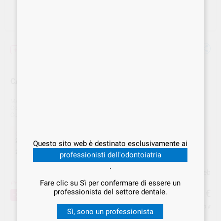
+ unità + sconto
CANNULE STERILI BLUTIP 20PZ. TA007-2
Marca
CLINIQUE
Cod. Fornitore
TA007-2
Cod. VS Dental
CNQ.000001
Offerta
22,87 €
Acquistando
1 unità
si risparmia
25%
Questo sito web è destinato esclusivamente ai
20,33 €
Acquistando
3 unità
si risparmia
33%
.
professionisti dell'odontoiatria
.
Prezzo web
Fare clic su Sì per confermare di essere un
Prezzo migliore!
20
,33
€
professionista del settore dentale.
30,49 €
-33%
Prezzo IVA inclusa 24,80 €
Sì, sono un professionista