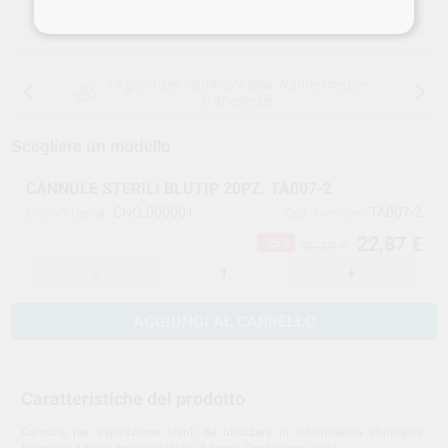
SCEGLIERE LA QUANTITÀ
15 giorni per cambiare idea, tranne che per
le anestesie
Scegliere un modello
CANNULE STERILI BLUTIP 20PZ. TA007-2
CNQ.000001
TA007-2
Cod. VS Dental
Cod. Fornitore
22,87 €
-25%
30,49 €
-
+
AGGIUNGI AL CARRELLO
Caratteristiche del prodotto
Cannule per aspirazione sterili da utilizzare in odontoiatria chirurgica.
Diametro 4,8mm con puntale da 2,5mm. Confezione: 20pz