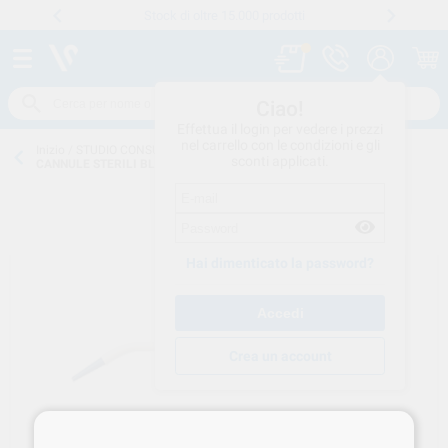
Stock di oltre 15.000 prodotti
Numero verde
800 194 052
.
Ciao!
Effettua il login per vedere i prezzi
nel carrello con le condizioni e gli
Inizio
/
STUDIO CONSUMO
/
MONOUSO
/
CANNULE-ASPIRAZIONE
/
sconti applicati.
CANNULE STERILI BLUTIP 20PZ. TA007-2
Hai dimenticato la password?
Crea un account