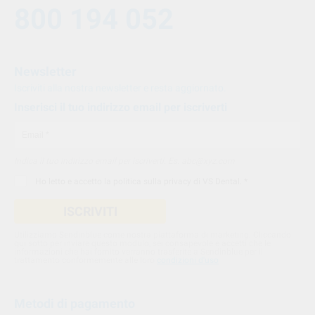
800 194 052
Newsletter
Iscriviti alla nostra newsletter e resta aggiornato.
Inserisci il tuo indirizzo email per iscriverti
Indica il tuo indirizzo email per iscriverti. Es. abc@xyz.com
Ho letto e accetto la
politica sulla privacy di VS Dental
. *
ISCRIVITI
Utilizziamo Sendinblue come nostra piattaforma di marketing. Cliccando
qui sotto per inviare questo modulo, sei consapevole e accetti che le
informazioni che hai fornito verranno trasferite a Sendinblue per il
trattamento conformemente alle loro
condizioni d'uso
Metodi di pagamento