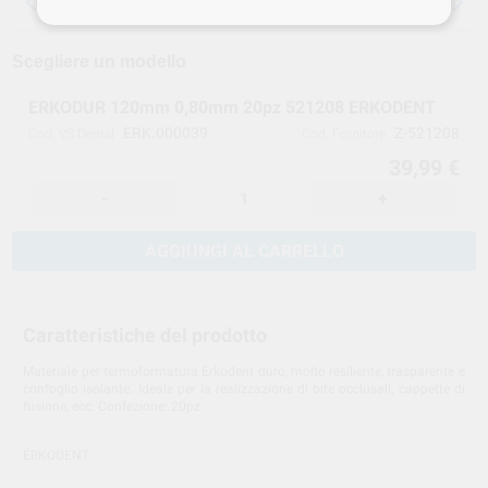
le anestesie
Scegliere un modello
ERKODUR 120mm 0,80mm 20pz 521208 ERKODENT
ERK.000039
Z-521208
Cod. VS Dental
Cod. Fornitore
39,99 €
-
+
AGGIUNGI AL CARRELLO
Caratteristiche del prodotto
Materiale per termoformatura Erkodent duro, molto resiliente, trasparente e
confoglio isolante. Ideale per la realizzazione di bite occlusali, cappette di
fusione, ecc. Confezione: 20pz
ERKODENT