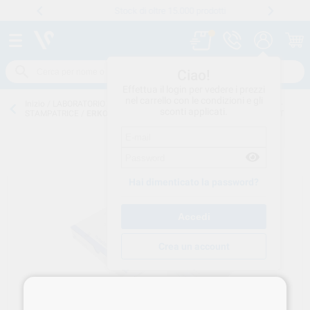
Stock di oltre 15.000 prodotti
Numero verde
800 194 052
.
Ciao!
Effettua il login per vedere i prezzi
nel carrello con le condizioni e gli
Inizio
/
LABORATORIO CONSUMO
/
SVILUPPO-MODELLI
/
DISCHI-PER-
sconti applicati.
STAMPATRICE
/
ERKODUR 120mm 0,80mm 20pz 521208 ERKODENT
Hai dimenticato la password?
Crea un account