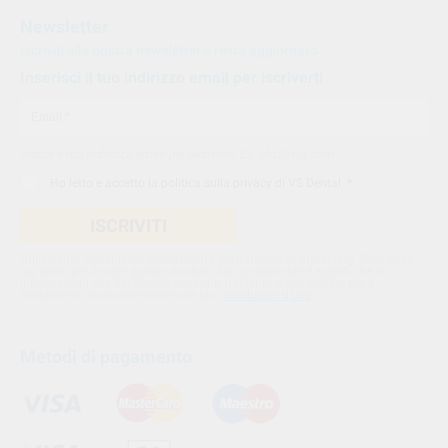
Newsletter
Iscriviti alla nostra newsletter e resta aggiornato.
Inserisci il tuo indirizzo email per iscriverti
Indica il tuo indirizzo email per iscriverti. Es. abc@xyz.com
Ho letto e accetto la
politica sulla privacy di VS Dental
. *
ISCRIVITI
Utilizziamo Sendinblue come nostra piattaforma di marketing. Cliccando
qui sotto per inviare questo modulo, sei consapevole e accetti che le
informazioni che hai fornito verranno trasferite a Sendinblue per il
trattamento conformemente alle loro
condizioni d'uso
Metodi di pagamento