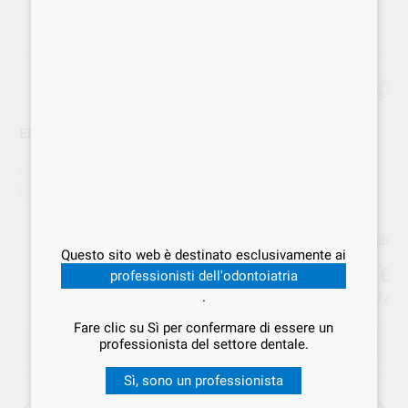
ERKODUR 120mm 0,80mm 20pz 521208 ERKODENT
Marca
ERKODENT
Cod. Fornitore
Z-521208
Cod. VS Dental
ERK.000039
Prezzo web
Questo sito web è destinato esclusivamente ai
39
,99
€
professionisti dell'odontoiatria
.
Prezzo IVA inclusa 41,59 €
Fare clic su Sì per confermare di essere un
SCEGLIERE LA QUANTITÀ
professionista del settore dentale.
Sì, sono un professionista
15 giorni per cambiare idea, tranne che per