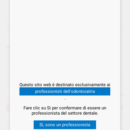
Offerta
HELP:EX DISCOLOR F 1LT 67000200 RENFERT
Marca
RENFERT
Cod. Fornitore
67000200
Cod. VS Dental
REN.000666
Offerta
25,49 €
Acquistando
1 unità
si risparmia
15%
Questo sito web è destinato esclusivamente ai
professionisti dell'odontoiatria
Prezzo web
.
Prezzo migliore!
25
,49
€
29,99 €
-15%
Fare clic su Sì per confermare di essere un
professionista del settore dentale.
Prezzo IVA inclusa 31,10 €
Sì, sono un professionista
SCEGLIERE LA QUANTITÀ