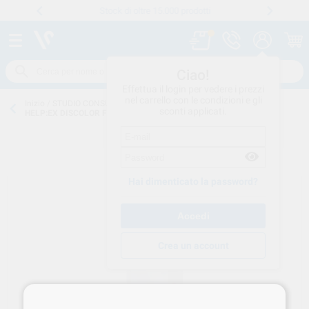
Stock di oltre 15.000 prodotti
Numero verde
800 194 052
.
Ciao!
Effettua il login per vedere i prezzi
nel carrello con le condizioni e gli
Inizio
/
STUDIO CONSUMO
/
DISINFEZIONE
/
LIQUIDI-ULTRASUONI
/
sconti applicati.
HELP:EX DISCOLOR F 1LT 67000200 RENFERT
Hai dimenticato la password?
Crea un account