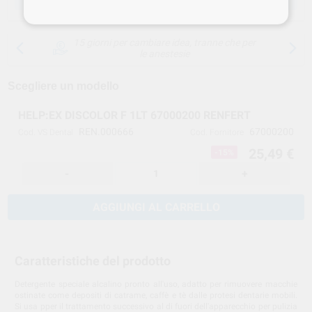
15 giorni per cambiare idea, tranne che per
le anestesie
Scegliere un modello
HELP:EX DISCOLOR F 1LT 67000200 RENFERT
REN.000666
67000200
Cod. VS Dental
Cod. Fornitore
25,49 €
-15%
-
+
AGGIUNGI AL CARRELLO
Caratteristiche del prodotto
Detergente speciale alcalino pronto all'uso, adatto per rimuovere macchie
ostinate come depositi di catrame, caffè e tè dalle protesi dentarie mobili.
Si usa pper il trattamento successivo al di fuori dell'apparecchio per pulizia