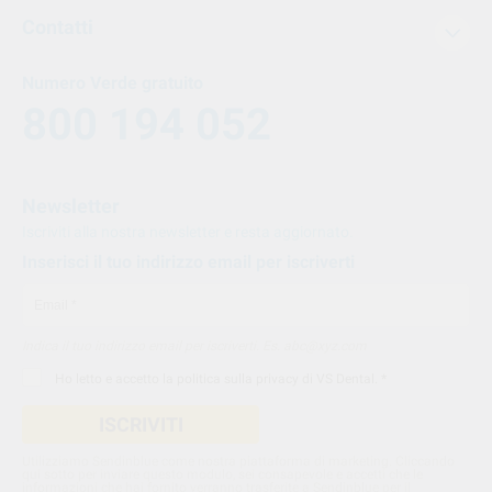
Contatti
Numero Verde gratuito
800 194 052
Newsletter
Iscriviti alla nostra newsletter e resta aggiornato.
Inserisci il tuo indirizzo email per iscriverti
Indica il tuo indirizzo email per iscriverti. Es. abc@xyz.com
Ho letto e accetto la
politica sulla privacy di VS Dental
. *
ISCRIVITI
Utilizziamo Sendinblue come nostra piattaforma di marketing. Cliccando
qui sotto per inviare questo modulo, sei consapevole e accetti che le
informazioni che hai fornito verranno trasferite a Sendinblue per il