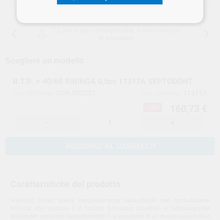
15 giorni per cambiare idea, tranne che per
le anestesie
Scegliere un modello
R.T.R. + 40/60 SIRINGA 0,5cc 11317A SEPTODONT
OGN.000221
11317A
Cod. VS Dental
Cod. Fornitore
160,73 €
-10%
-
+
AGGIUNGI AL CARRELLO
Caratteristiche del prodotto
Sostituto osseo sterile completamente riassorbibile con formulazione
bifasica che associa il il fosfato ß-tricalcio bioattivo e l'idrossiapatite
stabile per unrapido riassorbimento e la creazione di un nuovo osso forte e