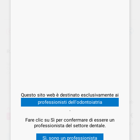
Offerta
R.T.R. + 40/60 SIRINGA 0,5cc 11317A SEPTODONT
Marca
OGNA
Cod. Fornitore
11317A
Cod. VS Dental
OGN.000221
Offerta
160,73 €
Acquistando
1 unità
si risparmia
10%
Questo sito web è destinato esclusivamente ai
professionisti dell'odontoiatria
Prezzo web
.
Prezzo migliore!
160
,73
€
178,59 €
-10%
Fare clic su Sì per confermare di essere un
Prezzo IVA inclusa 196,09 €
professionista del settore dentale.
Sì, sono un professionista
SCEGLIERE LA QUANTITÀ