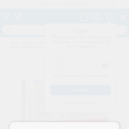
Stock di oltre 15.000 prodotti
Numero verde
800 194 052
.
Ciao!
Effettua il login per vedere i prezzi
nel carrello con le condizioni e gli
Inizio
/
STUDIO CONSUMO
/
CHIRURGIA
/
RIEMPITIVI-OSSEI
/
R.T.R. +
sconti applicati.
40/60 SIRINGA 0,5cc 11317A SEPTODONT
Hai dimenticato la password?
Crea un account