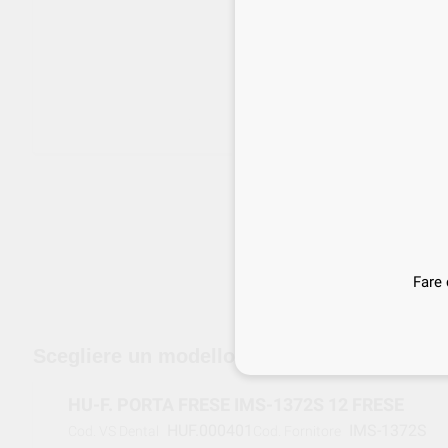
Fare 
edizione gratuita a partire da 120 €
Scegliere un modello
HU-F. PORTA FRESE IMS-1372S 12 FRESE
HUF.000401
IMS-1372S
Cod. VS Dental
Cod. Fornitore