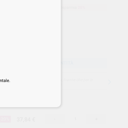
a
37,84 €
Acquistando
1 unità
si risparmia
20%
Prezzo web
-20%
Prezzo migliore!
37
,84
€
30 €
rezzo IVA inclusa 46,16 €
SCEGLIERE LA QUANTITÀ
15 giorni per cambiare idea, tranne che per le
ntale.
anestesie
37,84 €
-20%
-
+