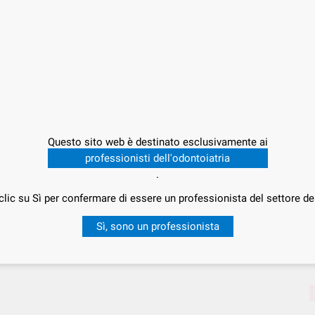
Offert
47,
P
Questo sito web è destinato esclusivamente ai
professionisti dell'odontoiatria
.
clic su Sì per confermare di essere un professionista del settore de
Consegna in 24/48h
Sì, sono un professionista