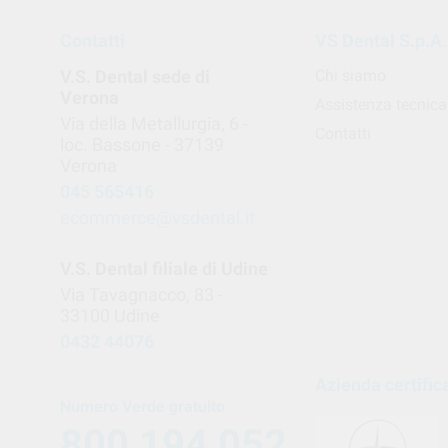
Contatti
VS Dental S.p.A.
V.S. Dental sede di
Chi siamo
Verona
Assistenza tecnica
Via della Metallurgia, 6 -
Contatti
loc. Bassone - 37139
Verona
045 565416
ecommerce@vsdental.it
V.S. Dental filiale di Udine
Via Tavagnacco, 83 -
33100 Udine
0432 44076
Azienda certific
Numero Verde gratuito
800 194 052