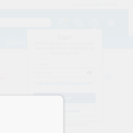
800 194 052
Spedizione gratuita a partire da 120 €
Numero verde
.
Ciao!
CATALOGHI
CONTATTI
Effettua il login per vedere i prezzi
nel carrello con le condizioni e gli
sconti applicati.
ta
Hai dimenticato la password?
F. PORTA FRESE IMS-1372S 12
SE
Crea un account
HU-FRIEDY
Cod. VS Dental
HUF.000401
rnitore
IMS-1372S