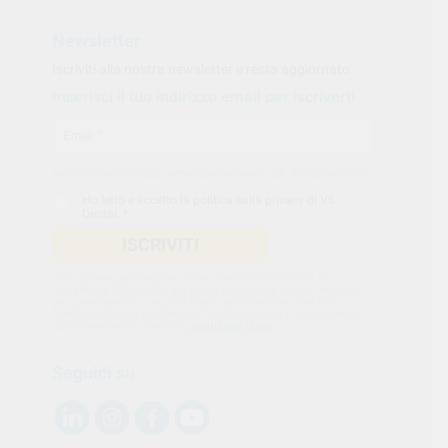
Newsletter
Iscriviti alla nostra newsletter e resta aggiornato.
Inserisci il tuo indirizzo email per iscriverti
Indica il tuo indirizzo email per iscriverti. Es. abc@xyz.com
Ho letto e accetto la
politica sulla privacy di VS
Dental
. *
ISCRIVITI
Utilizziamo Sendinblue come nostra piattaforma di
marketing. Cliccando qui sotto per inviare questo modulo,
sei consapevole e accetti che le informazioni che hai
fornito verranno trasferite a Sendinblue per il trattamento
conformemente alle loro
condizioni d'uso
Seguici su