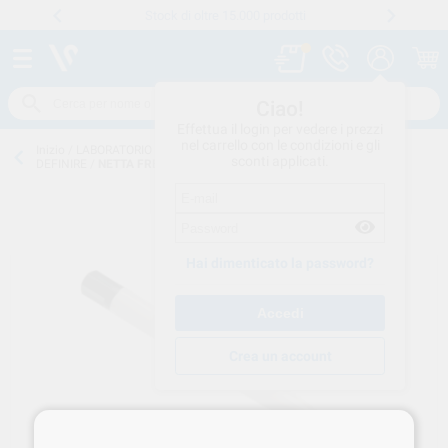
Stock di oltre 15.000 prodotti
Numero verde
800 194 052
.
Ciao!
Effettua il login per vedere i prezzi
nel carrello con le condizioni e gli
Inizio
/
LABORATORIO CONSUMO
/
RIFINITURA-LUCIDATURA
/
DA
sconti applicati.
DEFINIRE
/
NETTA FRESE A MATITA IN FILO OTTONE 642 00 HATO
Hai dimenticato la password?
Crea un account