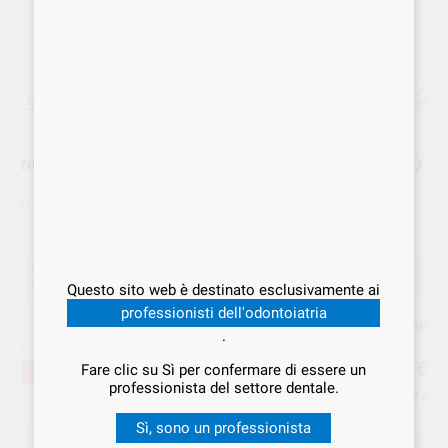
Offerta
NETTA FRESE A MATITA IN FILO OTTONE 642 00 HATO
Marca
HATNO
Cod. Fornitore
642 00
Cod. VS Dental
HAT.000007
Offerta
15,56 €
Acquistando
1 unità
si risparmia
10%
Questo sito web è destinato esclusivamente ai
professionisti dell'odontoiatria
Prezzo web
.
Prezzo migliore!
15
,56
€
17,29 €
Fare clic su Sì per confermare di essere un
-10%
professionista del settore dentale.
Prezzo IVA inclusa 18,98 €
Sì, sono un professionista
SCEGLIERE LA QUANTITÀ