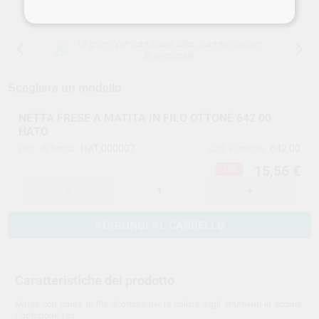
15 giorni per cambiare idea, tranne che per
le anestesie
Scegliere un modello
NETTA FRESE A MATITA IN FILO OTTONE 642 00
HATO
HAT.000007
642 00
Cod. VS Dental
Cod. Fornitore
15,56 €
-10%
-
+
AGGIUNGI AL CARRELLO
Caratteristiche del prodotto
Matita con punta in filo di ottone per la pulizia degli strumenti in acciaio.
Confezione 1pz.