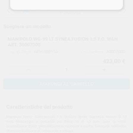
15 giorni per cambiare idea, tranne che per
le anestesie
Scegliere un modello
MANIPOLO WG-99 LT SYNEA FUSION 1:5 F.O. W&H
ART. 30007000
WEH.000150
30007000
Cod. VS Dental
Cod. Fornitore
423,00 €
-
+
AGGIUNGI AL CARRELLO
Caratteristiche del prodotto
Manipolo rosso. Contrangolo 1:5, Quattro Spray, diametro testina Ø 10
mm, bloccaggio a pulsante per frese FG Ø 1,6 mm, asta di vetro.
Destinazione d'uso: preparazione di monconi e cavità, fresatura, resezione,
rifinitura,rimozione di otturazioni e metalli.