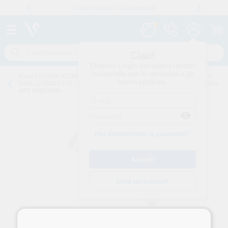
Stock di oltre 15.000 prodotti
Numero verde
800 194 052
.
Ciao!
Effettua il login per vedere i prezzi
nel carrello con le condizioni e gli
Inizio
/
STUDIO ATTREZZATURE
/
MANIPOLERIA
/
MANIPOLI MOLTIPLIC.
sconti applicati.
ANELLO ROSSO F.O.
/
MANIPOLO WG-99 LT SYNEA FUSION 1:5 F.O. W&H
ART. 30007000
Hai dimenticato la password?
Crea un account