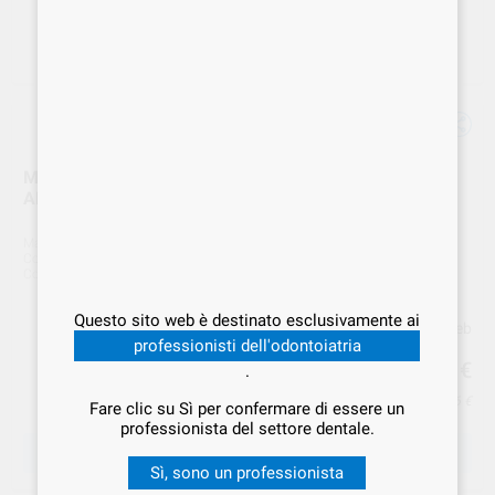
MANIPOLO WG-99 LT SYNEA FUSION 1:5 F.O. W&H
ART. 30007000
Marca
W&H
Cod. Fornitore
30007000
Cod. VS Dental
WEH.000150
Questo sito web è destinato esclusivamente ai
Prezzo web
professionisti dell'odontoiatria
423
,00
€
.
Prezzo IVA inclusa 516,06 €
Fare clic su Sì per confermare di essere un
professionista del settore dentale.
SCEGLIERE LA QUANTITÀ
Sì, sono un professionista