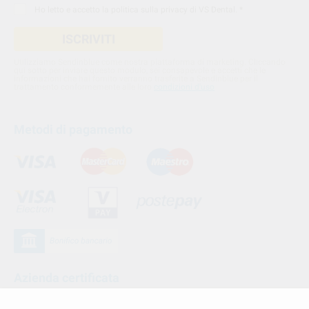
Ho letto e accetto la
politica sulla privacy di VS Dental
. *
ISCRIVITI
Utilizziamo Sendinblue come nostra piattaforma di marketing. Cliccando
qui sotto per inviare questo modulo, sei consapevole e accetti che le
informazioni che hai fornito verranno trasferite a Sendinblue per il
trattamento conformemente alle loro
condizioni d'uso
Metodi di pagamento
Azienda certificata