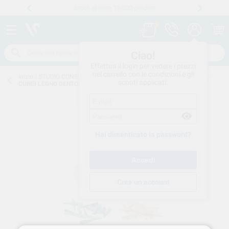
Stock di oltre 15.000 prodotti
Numero verde
800 194 052
.
Ciao!
Effettua il login per vedere i prezzi
nel carrello con le condizioni e gli
Inizio
/
STUDIO CONSUMO
/
OTTURAZIONI-RICOSTRUZIONE
/
CUNEI
/
sconti applicati.
CUNEI LEGNO DENTORAMA
Hai dimenticato la password?
Crea un account