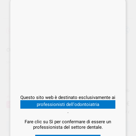
Offerta
CUNEI LEGNO DENTORAMA
Marca
ROEN
Offerta
23,19 €
Acquistando
1 unità
si risparmia
20%
Prezzo web
Questo sito web è destinato esclusivamente ai
Prezzo migliore!
23
,19
€
28,99 €
-20%
professionisti dell'odontoiatria
.
Prezzo IVA inclusa 28,29 €
Fare clic su Sì per confermare di essere un
SCEGLIERE IL MODELLO
professionista del settore dentale.