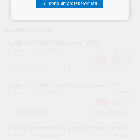
Sì, sono un professionista
15 giorni per cambiare idea, tranne che per
le anestesie
Scegliere un modello
CUNEI LEGNO DENTORAMA ASS. 200PZ
RON.000104
0020953
Cod. VS Dental
Cod. Fornitore
23,19 €
-20%
-
+
CUNEI LEGNO DENTORAMA VERDI/LARGE 200PZ.
RON.000105
0020955
Cod. VS Dental
Cod. Fornitore
23,19 €
-20%
-
+
CUNEI LEGNO DENTORAMA NEUTRO/SMALL 200PZ.
RON.000106
0020954
Cod. VS Dental
Cod. Fornitore