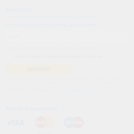
Newsletter
Iscriviti alla nostra newsletter e resta aggiornato.
Inserisci il tuo indirizzo email per iscriverti
Indica il tuo indirizzo email per iscriverti. Es. abc@xyz.com
Ho letto e accetto la
politica sulla privacy di VS Dental
. *
ISCRIVITI
Utilizziamo Sendinblue come nostra piattaforma di marketing. Cliccando
qui sotto per inviare questo modulo, sei consapevole e accetti che le
informazioni che hai fornito verranno trasferite a Sendinblue per il
trattamento conformemente alle loro
condizioni d'uso
Metodi di pagamento