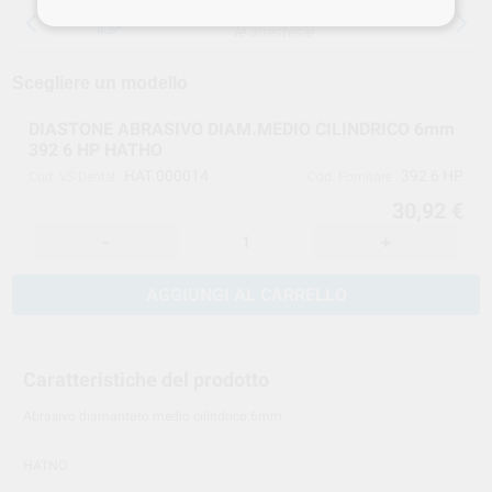
15 giorni per cambiare idea, tranne che per
le anestesie
Scegliere un modello
DIASTONE ABRASIVO DIAM.MEDIO CILINDRICO 6mm
392 6 HP HATHO
HAT.000014
392 6 HP
Cod. VS Dental
Cod. Fornitore
30,92 €
-
+
AGGIUNGI AL CARRELLO
Caratteristiche del prodotto
Abrasivo diamantato medio cilindrico 6mm.
HATNO