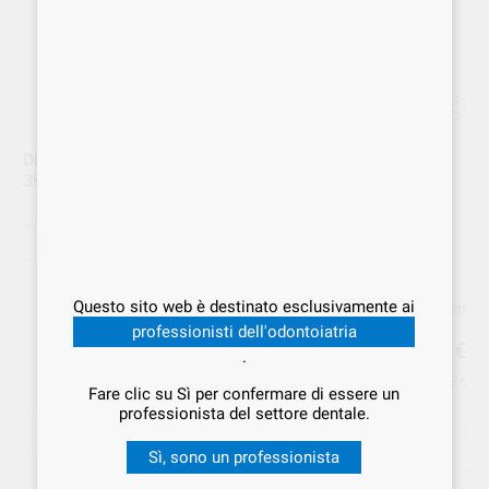
DIASTONE ABRASIVO DIAM.MEDIO CILINDRICO 6mm
392 6 HP HATHO
Marca
HATNO
Cod. Fornitore
392 6 HP
Cod. VS Dental
HAT.000014
Questo sito web è destinato esclusivamente ai
Prezzo web
professionisti dell'odontoiatria
30
,92
€
.
Prezzo IVA inclusa 37,72 €
Fare clic su Sì per confermare di essere un
professionista del settore dentale.
SCEGLIERE LA QUANTITÀ
Sì, sono un professionista