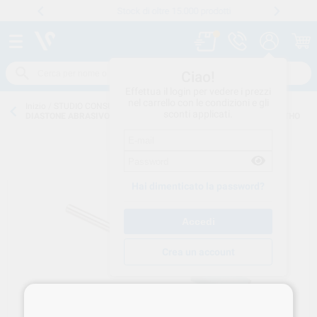
Stock di oltre 15.000 prodotti
Numero verde
800 194 052
.
Ciao!
Effettua il login per vedere i prezzi
nel carrello con le condizioni e gli
Inizio
/
STUDIO CONSUMO
/
FRESE-ABRASIVI
/
PUNTE-MONTATE
/
sconti applicati.
DIASTONE ABRASIVO DIAM.MEDIO CILINDRICO 6mm 392 6 HP HATHO
Hai dimenticato la password?
Crea un account