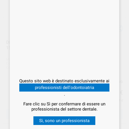
DIASTONE RED ABRASIVO DIAM.RUOTINA 15mm 374
15 R HATHO
Marca
HATNO
Cod. Fornitore
374 15 R
Cod. VS Dental
HAT.000017
Questo sito web è destinato esclusivamente ai
Prezzo web
professionisti dell'odontoiatria
39
,49
€
.
Prezzo IVA inclusa 48,18 €
Fare clic su Sì per confermare di essere un
professionista del settore dentale.
SCEGLIERE LA QUANTITÀ
Sì, sono un professionista