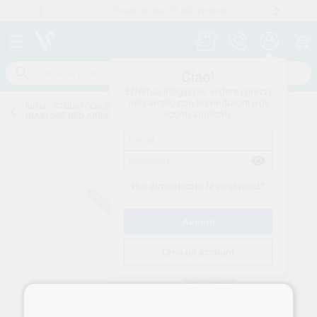
Stock di oltre 15.000 prodotti
Numero verde
800 194 052
.
Ciao!
Effettua il login per vedere i prezzi
nel carrello con le condizioni e gli
Inizio
/
STUDIO CONSUMO
/
FRESE-ABRASIVI
/
PUNTE-MONTATE
/
sconti applicati.
DIASTONE RED ABRASIVO DIAM.RUOTINA 15mm 374 15 R HATHO
Hai dimenticato la password?
Crea un account