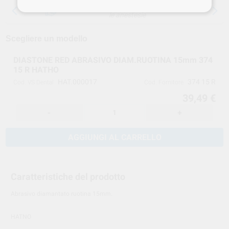
15 giorni per cambiare idea, tranne che per
le anestesie
Scegliere un modello
DIASTONE RED ABRASIVO DIAM.RUOTINA 15mm 374
15 R HATHO
HAT.000017
374 15 R
Cod. VS Dental
Cod. Fornitore
39,49 €
-
+
AGGIUNGI AL CARRELLO
Caratteristiche del prodotto
Abrasivo diamantato ruotina 15mm.
HATNO