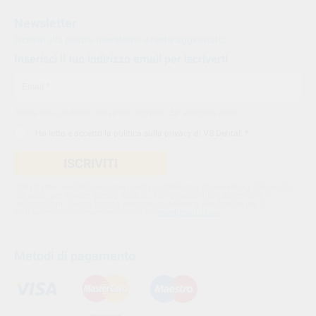
Newsletter
Iscriviti alla nostra newsletter e resta aggiornato.
Inserisci il tuo indirizzo email per iscriverti
Indica il tuo indirizzo email per iscriverti. Es. abc@xyz.com
Ho letto e accetto la
politica sulla privacy di VS Dental
. *
ISCRIVITI
Utilizziamo Sendinblue come nostra piattaforma di marketing. Cliccando
qui sotto per inviare questo modulo, sei consapevole e accetti che le
informazioni che hai fornito verranno trasferite a Sendinblue per il
trattamento conformemente alle loro
condizioni d'uso
Metodi di pagamento