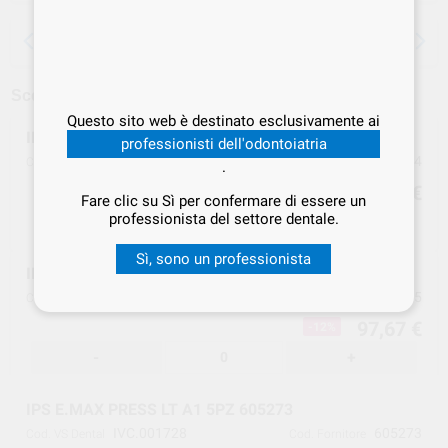
15 giorni per cambiare idea, tranne che per
le anestesie
Scegliere un modello
Questo sito web è destinato esclusivamente ai
IPS E.MAX PRESS LT A2 5PZ 605274
professionisti dell'odontoiatria
IVC.001713
605274
Cod. VS Dental
Cod. Fornitore
.
97,67 €
-12%
Fare clic su Sì per confermare di essere un
professionista del settore dentale.
-
+
Sì, sono un professionista
IPS E.MAX PRESS LT A3 5PZ 605275
IVC.001714
605275
Cod. VS Dental
Cod. Fornitore
97,67 €
-12%
-
+
IPS E.MAX PRESS LT A1 5PZ 605273
IVC.001728
605273
Cod. VS Dental
Cod. Fornitore