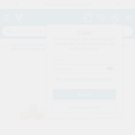
Stock di oltre 15.000 prodotti
Numero verde
800 194 052
.
Ciao!
Effettua il login per vedere i prezzi
nel carrello con le condizioni e gli
Inizio
/
LABORATORIO CONSUMO
/
CERAMICA
/
CERAMICA-INTEGRALE
/
sconti applicati.
IPS E.MAX PRESS LT
Hai dimenticato la password?
Crea un account