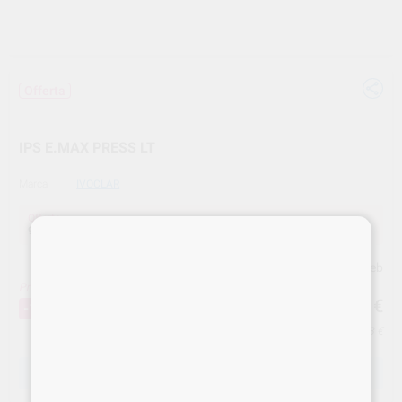
Offerta
IPS E.MAX PRESS LT
Marca
IVOCLAR
Offerta
97,67 €
Acquistando
1 unità
si risparmia
12%
Prezzo web
Prezzo migliore!
97
,67
€
110,99 €
-12%
Prezzo IVA inclusa 101,58 €
SCEGLIERE IL MODELLO