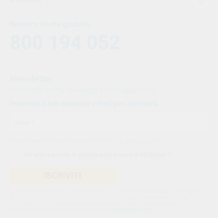
Numero Verde gratuito
800 194 052
Newsletter
Iscriviti alla nostra newsletter e resta aggiornato.
Inserisci il tuo indirizzo email per iscriverti
Indica il tuo indirizzo email per iscriverti. Es. abc@xyz.com
Ho letto e accetto la
politica sulla privacy di VS Dental
. *
ISCRIVITI
Utilizziamo Sendinblue come nostra piattaforma di marketing. Cliccando
qui sotto per inviare questo modulo, sei consapevole e accetti che le
informazioni che hai fornito verranno trasferite a Sendinblue per il
trattamento conformemente alle loro
condizioni d'uso