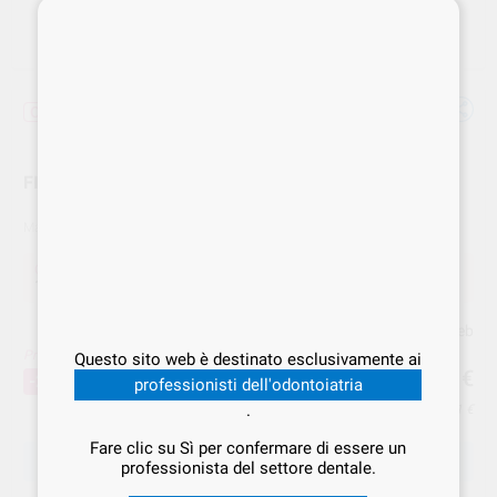
Offerta
FILTEK P60 SIRINGA
Marca
SOLVENTUM
Offerta
106,07 €
Acquistando
1 unità
si risparmia
20%
Prezzo web
Prezzo migliore!
Questo sito web è destinato esclusivamente ai
106
,07
€
132,59 €
-20%
professionisti dell'odontoiatria
.
Prezzo IVA inclusa 110,31 €
Fare clic su Sì per confermare di essere un
SCEGLIERE IL MODELLO
professionista del settore dentale.