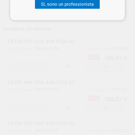
Sì, sono un professionista
15 giorni per cambiare idea, tranne che per
le anestesie
Scegliere un modello
FILTEK P60 1SIR.4GR.4720-A3
TRM.000178
4720A3
Cod. VS Dental
Cod. Fornitore
106,07 €
-20%
-
+
FILTEK P60 1SIR.4GR.4720-B2
TRM.000179
4720 B2
Cod. VS Dental
Cod. Fornitore
106,07 €
-20%
-
+
FILTEK P60 1SIR.4GR.4720-C2
TRM.000180
4720 C2
Cod. VS Dental
Cod. Fornitore