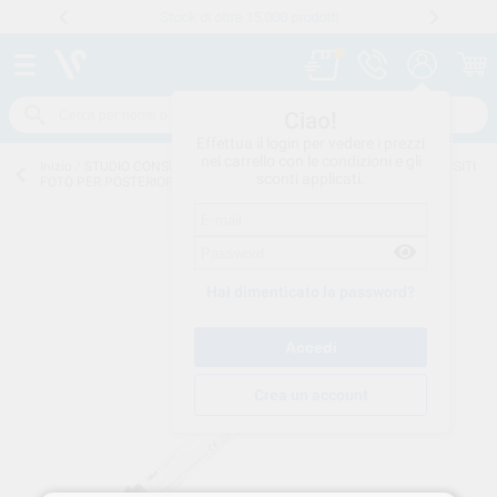
Stock di oltre 15.000 prodotti
Numero verde
800 194 052
.
Ciao!
Effettua il login per vedere i prezzi
nel carrello con le condizioni e gli
Inizio
/
STUDIO CONSUMO
/
OTTURAZIONI-RICOSTRUZIONE
/
COMPOSITI
sconti applicati.
FOTO PER POSTERIORI
/
FILTEK P60 SIRINGA
Hai dimenticato la password?
Crea un account