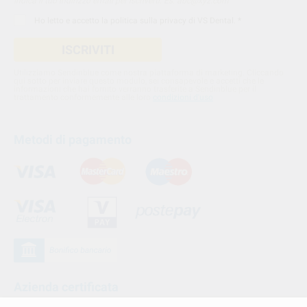
Indica il tuo indirizzo email per iscriverti. Es. abc@xyz.com
Ho letto e accetto la
politica sulla privacy di VS Dental
. *
ISCRIVITI
Utilizziamo Sendinblue come nostra piattaforma di marketing. Cliccando
qui sotto per inviare questo modulo, sei consapevole e accetti che le
informazioni che hai fornito verranno trasferite a Sendinblue per il
trattamento conformemente alle loro
condizioni d'uso
Metodi di pagamento
Azienda certificata