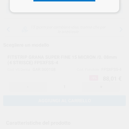
SCEGLIERE LA QUANTITÀ
15 giorni per cambiare idea, tranne che per
le anestesie
Scegliere un modello
FITSTRIP GRANA SUPER FINE 15 MICRON /0. 08mm
(4 STRISCE) FPSXFSS-4
GAR.000108
FPSXFSS-4
Cod. VS Dental
Cod. Fornitore
88,01 €
-9%
-
+
AGGIUNGI AL CARRELLO
Caratteristiche del prodotto