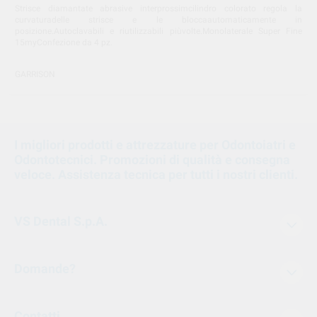
Strisce diamantate abrasive interprossimcilindro colorato regola la
curvaturadelle strisce e le bloccaautomaticamente in
posizione.Autoclavabili e riutilizzabili piùvolte.Monolaterale Super Fine
15myConfezione da 4 pz.
GARRISON
I migliori prodotti e attrezzature per Odontoiatri e
Odontotecnici. Promozioni di qualità e consegna
veloce. Assistenza tecnica per tutti i nostri clienti.
VS Dental S.p.A.
Domande?
Contatti