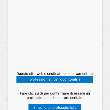
Offerta
FITSTRIP GRANA SUPER FINE 15 MICRON /0. 08mm (4
STRISCE) FPSXFSS-4
Marca
GARRISON
Cod. Fornitore
FPSXFSS-4
Cod. VS Dental
GAR.000108
Questo sito web è destinato esclusivamente ai
Offerta
88,01 €
Acquistando
1 unità
si risparmia
9%
professionisti dell'odontoiatria
.
Prezzo web
Fare clic su Sì per confermare di essere un
Prezzo migliore!
88
professionista del settore dentale.
,01
€
96,89 €
-9%
Prezzo IVA inclusa 107,37 €
Sì, sono un professionista