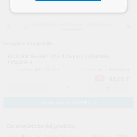
SCEGLIERE LA QUANTITÀ
15 giorni per cambiare idea, tranne che per
le anestesie
Scegliere un modello
FITSTRIP SEGHETTATE 0.05mm ( 4 STRISCE)
FPSSAW-4
GAR.000107
FPSSAW-4
Cod. VS Dental
Cod. Fornitore
88,01 €
-9%
-
+
AGGIUNGI AL CARRELLO
Caratteristiche del prodotto
Strisce diamantate abrasiveinterprossimali e subgengivali. Ilcilindro