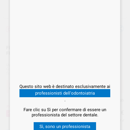
Offerta
FITSTRIP SEGHETTATE 0.05mm ( 4 STRISCE)
FPSSAW-4
Marca
GARRISON
Cod. Fornitore
FPSSAW-4
Cod. VS Dental
GAR.000107
Offerta
Questo sito web è destinato esclusivamente ai
88,01 €
Acquistando
1 unità
si risparmia
9%
professionisti dell'odontoiatria
.
Prezzo web
Prezzo migliore!
88
Fare clic su Sì per confermare di essere un
,01
€
96,89 €
-9%
professionista del settore dentale.
Prezzo IVA inclusa 107,37 €
Sì, sono un professionista