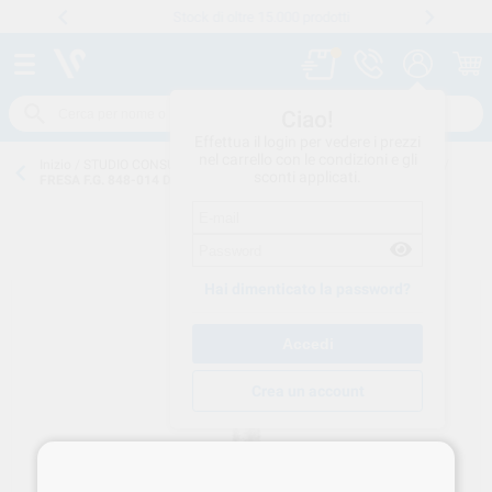
Stock di oltre 15.000 prodotti
Numero verde
800 194 052
.
Ciao!
Effettua il login per vedere i prezzi
nel carrello con le condizioni e gli
Inizio
/
STUDIO CONSUMO
/
FRESE-ABRASIVI
/
FRESE-DIAMANTATE
/
sconti applicati.
FRESA F.G. 848-014 DIAM 5U BD 117314-44-52
Hai dimenticato la password?
Crea un account