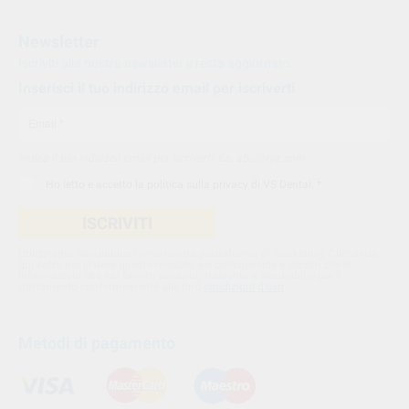
Newsletter
Iscriviti alla nostra newsletter e resta aggiornato.
Inserisci il tuo indirizzo email per iscriverti
Indica il tuo indirizzo email per iscriverti. Es. abc@xyz.com
Ho letto e accetto la
politica sulla privacy di VS Dental
. *
ISCRIVITI
Utilizziamo Sendinblue come nostra piattaforma di marketing. Cliccando
qui sotto per inviare questo modulo, sei consapevole e accetti che le
informazioni che hai fornito verranno trasferite a Sendinblue per il
trattamento conformemente alle loro
condizioni d'uso
Metodi di pagamento