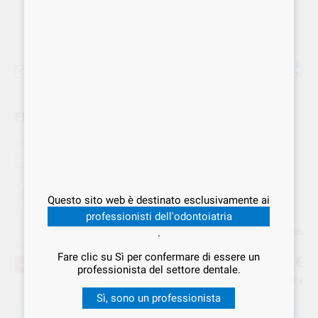
Offerta
FRESA F.G. 848-014 DIAM 5U BD 117314-44-52
Marca
BESTDENT
Cod. Fornitore
60120
Cod. VS Dental
BES.000242
Offerta
Questo sito web è destinato esclusivamente ai
11,04 €
Acquistando
1 unità
si risparmia
43%
professionisti dell'odontoiatria
Prezzo web
.
Prezzo migliore!
11
Fare clic su Sì per confermare di essere un
,04
€
19,50 €
-43%
professionista del settore dentale.
Prezzo IVA inclusa 13,47 €
Sì, sono un professionista
SCEGLIERE LA QUANTITÀ