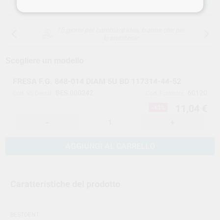
15 giorni per cambiare idea, tranne che per
le anestesie
Scegliere un modello
FRESA F.G. 848-014 DIAM 5U BD 117314-44-52
BES.000242
60120
Cod. VS Dental
Cod. Fornitore
11,04 €
-43%
-
+
AGGIUNGI AL CARRELLO
Caratteristiche del prodotto
BESTDENT