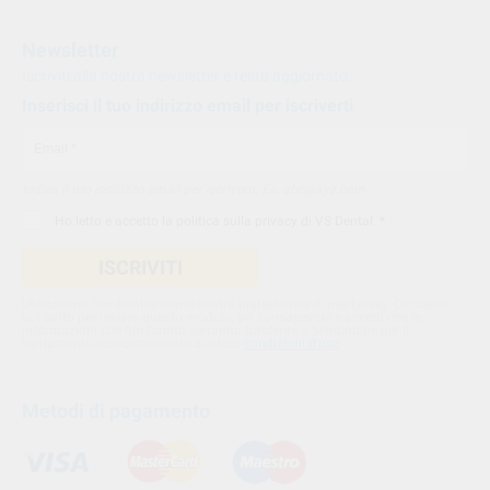
Newsletter
Iscriviti alla nostra newsletter e resta aggiornato.
Inserisci il tuo indirizzo email per iscriverti
Indica il tuo indirizzo email per iscriverti. Es. abc@xyz.com
Ho letto e accetto la
politica sulla privacy di VS Dental
. *
ISCRIVITI
Utilizziamo Sendinblue come nostra piattaforma di marketing. Cliccando
qui sotto per inviare questo modulo, sei consapevole e accetti che le
informazioni che hai fornito verranno trasferite a Sendinblue per il
trattamento conformemente alle loro
condizioni d'uso
Metodi di pagamento