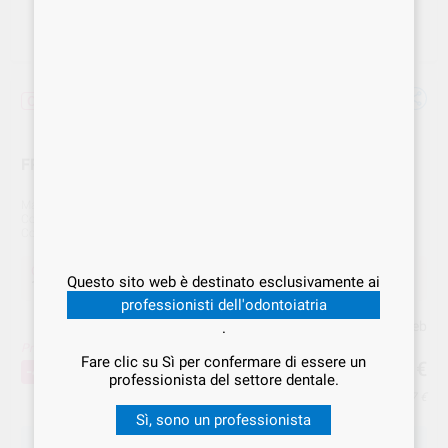
Offerta
FRESA F.G. 859-012 DIAM 5U BD 116612-44-52
Marca
BESTDENT
Cod. Fornitore
60109
Cod. VS Dental
BES.000252
Offerta
Questo sito web è destinato esclusivamente ai
11,04 €
Acquistando
1 unità
si risparmia
43%
professionisti dell'odontoiatria
Prezzo web
.
Prezzo migliore!
11
Fare clic su Sì per confermare di essere un
,04
€
19,50 €
-43%
professionista del settore dentale.
Prezzo IVA inclusa 13,47 €
Sì, sono un professionista
SCEGLIERE LA QUANTITÀ