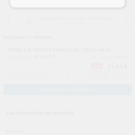
15 giorni per cambiare idea, tranne che per
le anestesie
Scegliere un modello
FRESA F.G. 859-012 DIAM 5U BD 116612-44-52
BES.000252
60109
Cod. VS Dental
Cod. Fornitore
11,04 €
-43%
-
+
AGGIUNGI AL CARRELLO
Caratteristiche del prodotto
BESTDENT