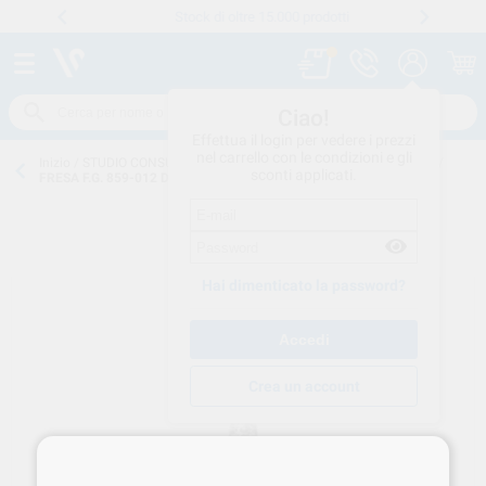
Stock di oltre 15.000 prodotti
Numero verde
800 194 052
.
Ciao!
Effettua il login per vedere i prezzi
nel carrello con le condizioni e gli
Inizio
/
STUDIO CONSUMO
/
FRESE-ABRASIVI
/
FRESE-DIAMANTATE
/
sconti applicati.
FRESA F.G. 859-012 DIAM 5U BD 116612-44-52
Hai dimenticato la password?
Crea un account