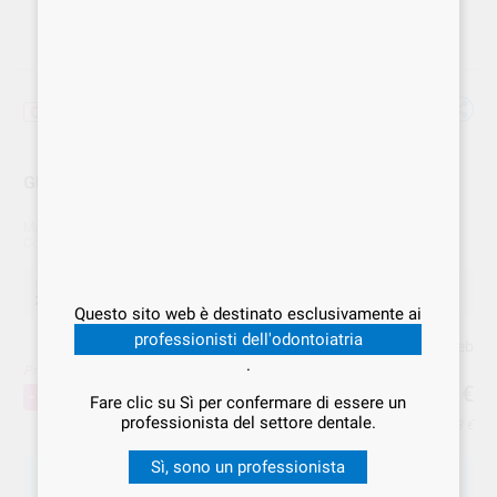
Offerta
GUTTAPERCA OBTURA 100PZ 822-602
Marca
DENTAL DIVISION
Cod. VS Dental
DDV.000032
Offerta
27,44 €
Acquistando
1 unità
si risparmia
10%
Questo sito web è destinato esclusivamente ai
professionisti dell'odontoiatria
Prezzo web
.
Prezzo migliore!
27
,44
€
30,49 €
-10%
Fare clic su Sì per confermare di essere un
professionista del settore dentale.
Prezzo IVA inclusa 33,48 €
Sì, sono un professionista
SCEGLIERE LA QUANTITÀ