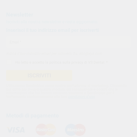
Newsletter
Iscriviti alla nostra newsletter e resta aggiornato.
Inserisci il tuo indirizzo email per iscriverti
Indica il tuo indirizzo email per iscriverti. Es. abc@xyz.com
Ho letto e accetto la
politica sulla privacy di VS Dental
. *
ISCRIVITI
Utilizziamo Sendinblue come nostra piattaforma di marketing. Cliccando
qui sotto per inviare questo modulo, sei consapevole e accetti che le
informazioni che hai fornito verranno trasferite a Sendinblue per il
trattamento conformemente alle loro
condizioni d'uso
Metodi di pagamento