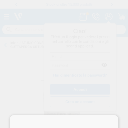
Stock di oltre 15.000 prodotti
Numero verde
800 194 052
.
Ciao!
Effettua il login per vedere i prezzi
nel carrello con le condizioni e gli
Inizio
/
STUDIO CONSUMO
/
ENDODONZIA
/
PUNTE-GUTTA
/
sconti applicati.
GUTTAPERCA OBTURA 100PZ 822-602
Hai dimenticato la password?
Crea un account