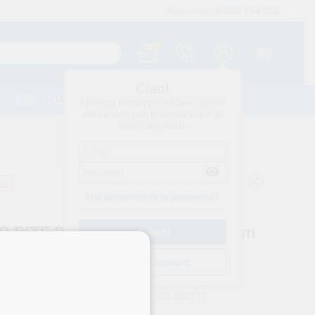
800 194 052
Spedizione gratuita a partire da 120 €
Numero verde
.
Ciao!
CATALOGHI
CONTATTI
Effettua il login per vedere i prezzi
nel carrello con le condizioni e gli
sconti applicati.
ta
Hai dimenticato la password?
D BITE DRY PACK QUADR. 0.7mm
z 582007 NEW IDS
Crea un account
I.D.S.
Cod. VS Dental
IDS.000777
rnitore
582007