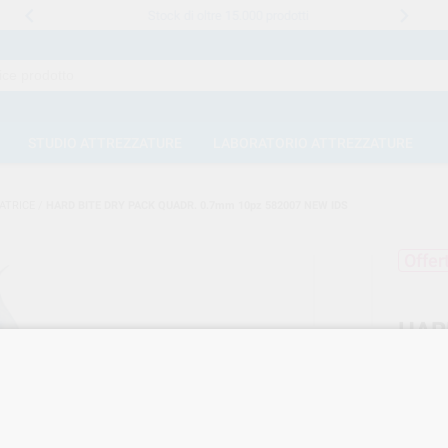
Stock di oltre 15.000 prodotti
STUDIO ATTREZZATURE
LABORATORIO ATTREZZATURE
ATRICE
/
HARD BITE DRY PACK QUADR. 0.7mm 10pz 582007 NEW IDS
Offer
HAR
10p
Marca
Cod. Fo