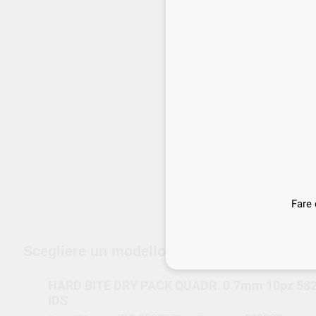
edizione gratuita a partire da 120 €
Fare 
Scegliere un modello
HARD BITE DRY PACK QUADR. 0.7mm 10pz 582007 NEW
IDS