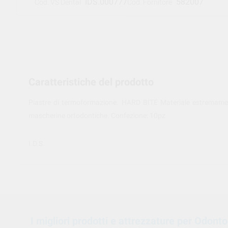
IDS.000777
582007
Cod. VS Dental
Cod. Fornitore
Caratteristiche del prodotto
Piastre di termoformazione. HARD BITE Materiale estremamente
mascherine ortodontiche. Confezione: 10pz
I.D.S.
I migliori prodotti e attrezzature per Odont