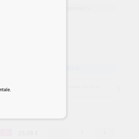
a
25,08 €
Acquistando
1 unità
si risparmia
5%
Prezzo web
-5%
Prezzo migliore!
25
,08
€
40 €
rezzo IVA inclusa 26,08 €
SCEGLIERE LA QUANTITÀ
15 giorni per cambiare idea, tranne che per le
ntale.
anestesie
25,08 €
-5%
-
+