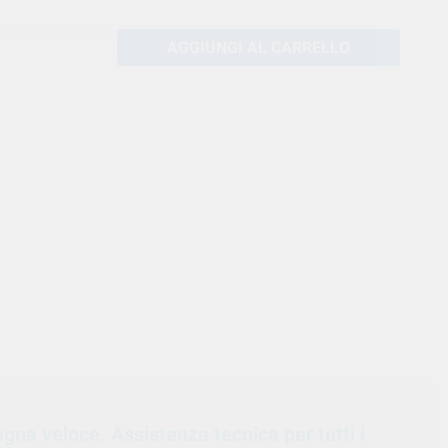
AGGIUNGI AL CARRELLO
egna veloce. Assistenza tecnica per tutti i