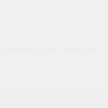
 versatile ideale per bite occlusali duri, mascherine chirurgiche,
oiatri e Odontotecnici. Promozioni di qualità e cons