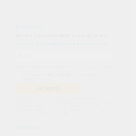
Newsletter
Iscriviti alla nostra newsletter e resta aggiornato.
Inserisci il tuo indirizzo email per iscriverti
Indica il tuo indirizzo email per iscriverti. Es. abc@xyz.com
Ho letto e accetto la
politica sulla privacy di VS
Dental
. *
ISCRIVITI
Utilizziamo Sendinblue come nostra piattaforma di
marketing. Cliccando qui sotto per inviare questo modulo,
sei consapevole e accetti che le informazioni che hai
fornito verranno trasferite a Sendinblue per il trattamento
conformemente alle loro
condizioni d'uso
Seguici su