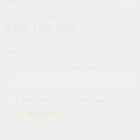
Contatti
Numero Verde gratuito
800 194 052
Newsletter
Iscriviti alla nostra newsletter e resta aggiornato.
Inserisci il tuo indirizzo email per iscriverti
Indica il tuo indirizzo email per iscriverti. Es. abc@xyz.com
Ho letto e accetto la
politica sulla privacy di VS Dental
. *
ISCRIVITI
Utilizziamo Sendinblue come nostra piattaforma di marketing. Cliccando
qui sotto per inviare questo modulo, sei consapevole e accetti che le
informazioni che hai fornito verranno trasferite a Sendinblue per il
trattamento conformemente alle loro
condizioni d'uso