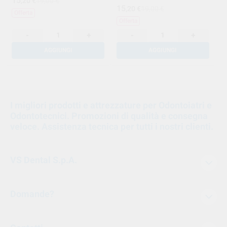
15
,20
€
19,00 €
15
,20
€
19,00 €
Offerta
Offerta
-
+
-
+
AGGIUNGI
AGGIUNGI
1
I migliori prodotti e attrezzature per Odontoiatri e
Odontotecnici. Promozioni di qualità e consegna
veloce. Assistenza tecnica per tutti i nostri clienti.
VS Dental S.p.A.
Domande?