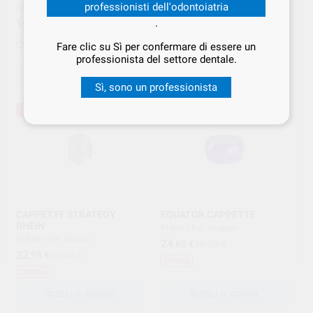
ACCIAIO
professionisti dell'odontoiatria
RHEIN
|
Ref. Gruppo
RHEIN
|
Ref. Gruppo
.
16
,00
€
20,00 €
18
,70
€
22,00 €
Offerta
Fare clic su Sì per confermare di essere un
Offerta
professionista del settore dentale.
SCEGLI IL CODICE
SCEGLI IL CODICE
Sì, sono un professionista
15%
15%
CAPPETTE STRATEGY
EQUATOR CAPPETTE
RHEIN
RHEIN
|
Ref. Gruppo
RHEIN
|
Ref. Gruppo
24
,65
€
29,00 €
22
,95
€
27,00 €
Offerta
Offerta
SCEGLI IL CODICE
SCEGLI IL CODICE