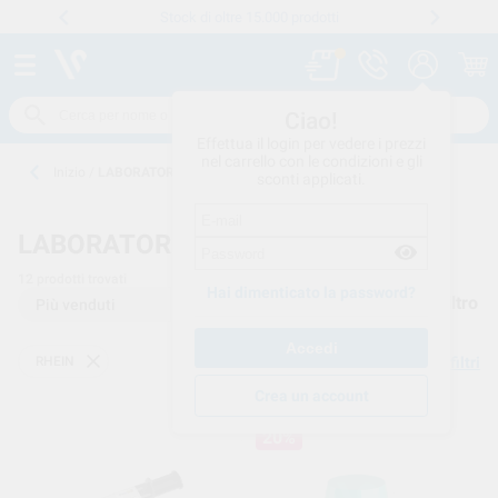
Stock di oltre 15.000 prodotti
Numero verde
800 194 052
.
Ciao!
Effettua il login per vedere i prezzi
nel carrello con le condizioni e gli
Inizio
/
LABORATORIO CONSUMO
sconti applicati.
LABORATORIO CONSUMO
12
prodotti trovati
Hai dimenticato la password?
Filtro
RHEIN
Elimina filtri
Crea un account
20%