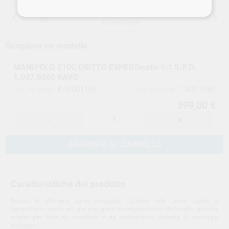
15 giorni per cambiare idea, tranne che per
le anestesie
Scegliere un modello
MANIPOLO E10C DRITTO EXPERTmatic 1:1 S/F.O.
1.007.5560 KAVO
KAV.001188
1.007.5560
Cod. VS Dental
Cod. Fornitore
399,00 €
-
+
AGGIUNGI AL CARRELLO
Caratteristiche del prodotto
Dotato di efficiente spray integrato. Cambio delle punte rapido e
semplificato grazie ad una maggiore maneggevolezza dell'anello girevole;
adatto per frese da manipolo e da contrangolo; sistema di serraggio
rinforzato.