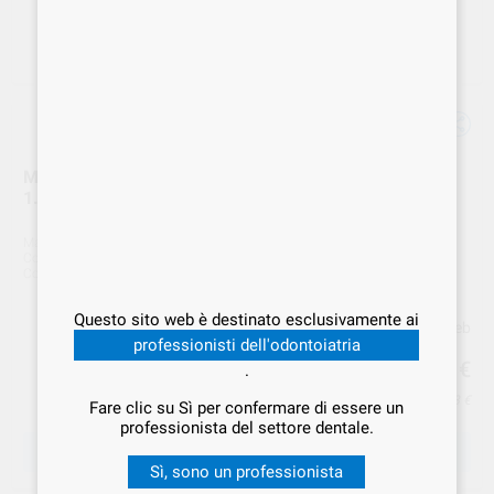
MANIPOLO E10C DRITTO EXPERTmatic 1:1 S/F.O.
1.007.5560 KAVO
Marca
KAVO
Cod. Fornitore
1.007.5560
Cod. VS Dental
KAV.001188
Questo sito web è destinato esclusivamente ai
Prezzo web
professionisti dell'odontoiatria
399
,00
€
.
Prezzo IVA inclusa 486,78 €
Fare clic su Sì per confermare di essere un
professionista del settore dentale.
SCEGLIERE LA QUANTITÀ
Sì, sono un professionista