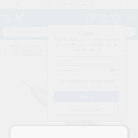
Stock di oltre 15.000 prodotti
Numero verde
800 194 052
.
Ciao!
Effettua il login per vedere i prezzi
nel carrello con le condizioni e gli
Inizio
/
STUDIO ATTREZZATURE
/
MANIPOLERIA
/
MANIPOLI DRITTI
sconti applicati.
ANELLO BLU S/F.O.
/
MANIPOLO E10C DRITTO EXPERTmatic 1:1 S/F.O.
1.007.5560 KAVO
Hai dimenticato la password?
Crea un account