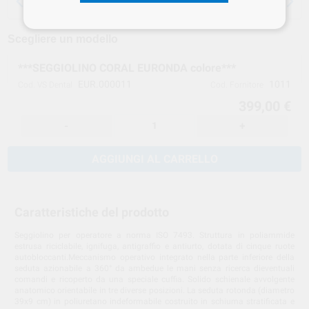
Consegna in 24/48h
Scegliere un modello
***SEGGIOLINO CORAL EURONDA colore***
EUR.000011
1011
Cod. VS Dental
Cod. Fornitore
399,00 €
-
+
AGGIUNGI AL CARRELLO
Caratteristiche del prodotto
Seggiolino per operatore a norma ISO 7493. Struttura in poliammide
estrusa riciclabile, ignifuga, antigraffio e antiurto, dotata di cinque ruote
autobloccanti.Meccanismo operativo integrato nella parte inferiore della
seduta azionabile a 360° da ambedue le mani senza ricerca dieventuali
comandi e ricoperto da una speciale cuffia. Solido schienale avvolgente
anatomico orientabile in tre diverse posizioni. La seduta rotonda (diametro
39x9 cm) in poliuretano indeformabile costruito in schiuma stratificata e