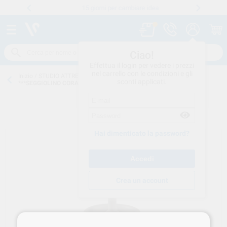
15 giorni per cambiare idea
Numero verde
800 194 052
.
Ciao!
Effettua il login per vedere i prezzi
nel carrello con le condizioni e gli
Inizio
/
STUDIO ATTREZZATURE
/
VARIE
/
SEGGIOLINI STUDIO
/
sconti applicati.
***SEGGIOLINO CORAL EURONDA colore***
Hai dimenticato la password?
Crea un account