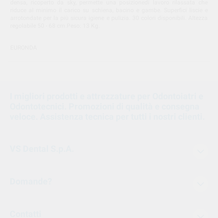
densa, ricoperto da sky, permette una posizionedi lavoro rilassata che
riduce al minimo il carico su schiena, bacino e gambe. Superfici liscie e
arrotondate per la più sicura igiene e pulizia. 30 colori disponibili. Altezza
regolabile 50 - 68 cm.Peso: 13 Kg.
EURONDA
I migliori prodotti e attrezzature per Odontoiatri e
Odontotecnici. Promozioni di qualità e consegna
veloce. Assistenza tecnica per tutti i nostri clienti.
VS Dental S.p.A.
Domande?
Contatti