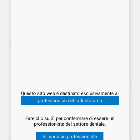
***SEGGIOLINO CORAL EURONDA colore***
Marca
EURONDA
Cod. Fornitore
1011
Cod. VS Dental
EUR.000011
Prezzo web
399
Questo sito web è destinato esclusivamente ai
,00
€
professionisti dell'odontoiatria
Prezzo IVA inclusa 486,78 €
.
SCEGLIERE LA QUANTITÀ
Fare clic su Sì per confermare di essere un
professionista del settore dentale.
Sì, sono un professionista