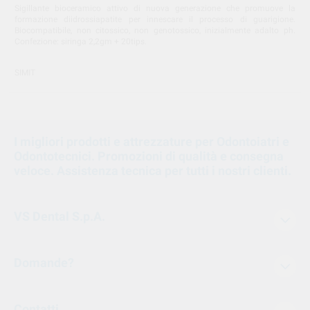
Sigillante bioceramico attivo di nuova generazione che promuove la
formazione diidrossiapatite per innescare il processo di guarigione.
Biocompatibile, non citossico, non genotossico, inizialmente adalto ph.
Confezione: siringa 2,2gm + 20tips.
SIMIT
I migliori prodotti e attrezzature per Odontoiatri e
Odontotecnici. Promozioni di qualità e consegna
veloce. Assistenza tecnica per tutti i nostri clienti.
VS Dental S.p.A.
Domande?
Contatti