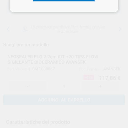
SCEGLIERE LA QUANTITÀ
15 giorni per cambiare idea, tranne che per
le anestesie
Scegliere un modello
NEOSEALER FLO 2.2gm KIT +20 TIPS FLOW
SIGILLANTE BIOCERAMICO AVANSFK
SMT.000067
AVANSFK
Cod. VS Dental
Cod. Fornitore
117,86 €
-45%
-
+
AGGIUNGI AL CARRELLO
Caratteristiche del prodotto