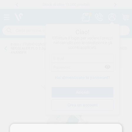
Stock di oltre 15.000 prodotti
Numero verde
800 194 052
.
Ciao!
Effettua il login per vedere i prezzi
nel carrello con le condizioni e gli
Inizio
/
STUDIO CONSUMO
/
CEMENTI
/
SIGILLANTE BIOCERAMICO
/
sconti applicati.
NEOSEALER FLO 2.2gm KIT +20 TIPS FLOW SIGILLANTE BIOCERAMICO
AVANSFK
Hai dimenticato la password?
Crea un account