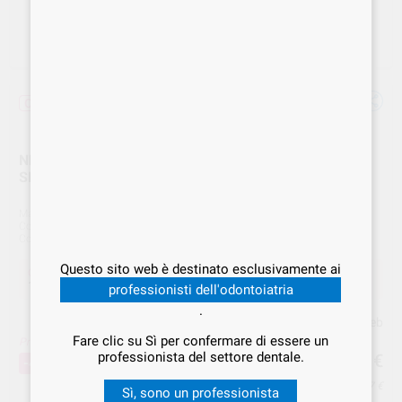
Offerta
NEOSEALER FLO 2.2gm KIT +20 TIPS FLOW
SIGILLANTE BIOCERAMICO AVANSFK
Marca
SIMIT
Cod. Fornitore
AVANSFK
Cod. VS Dental
SMT.000067
Questo sito web è destinato esclusivamente ai
Offerta
117,86 €
Acquistando
1 unità
si risparmia
45%
professionisti dell'odontoiatria
.
Prezzo web
Fare clic su Sì per confermare di essere un
Prezzo migliore!
117
professionista del settore dentale.
,86
€
214,29 €
-45%
Prezzo IVA inclusa 122,57 €
Sì, sono un professionista