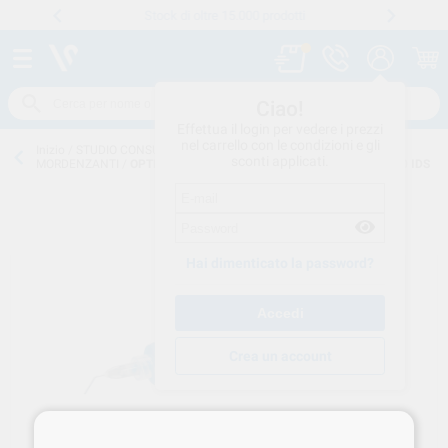
Stock di oltre 15.000 prodotti
Numero verde
800 194 052
.
Ciao!
Effettua il login per vedere i prezzi
nel carrello con le condizioni e gli
Inizio
/
STUDIO CONSUMO
/
OTTURAZIONI-RICOSTRUZIONE
/
sconti applicati.
MORDENZANTI
/
OPTIETCH EXTREME ACIDO BLU SIR. 12gr 240700 IDS
Hai dimenticato la password?
Crea un account