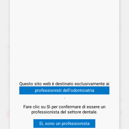
+ unità + sconto
OPTIETCH EXTREME ACIDO BLU SIR. 12gr 240700 IDS
Marca
I.D.S.
Cod. Fornitore
240700
Cod. VS Dental
IDS.000078
Offerta
17,49 €
Acquistando
1 unità
si risparmia
40%
Questo sito web è destinato esclusivamente ai
14,58 €
Acquistando
6 unità
si risparmia
50%
.
professionisti dell'odontoiatria
.
Prezzo web
Fare clic su Sì per confermare di essere un
Prezzo migliore!
14
,58
€
professionista del settore dentale.
29,15 €
-50%
Prezzo IVA inclusa 15,16 €
Sì, sono un professionista