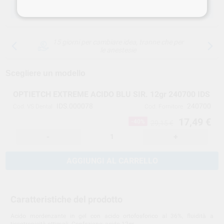
SCEGLIERE LA QUANTITÀ
15 giorni per cambiare idea, tranne che per
le anestesie
Scegliere un modello
OPTIETCH EXTREME ACIDO BLU SIR. 12gr 240700 IDS
IDS.000078
240700
Cod. VS Dental
Cod. Fornitore
17,49 €
-40%
29,15 €
-
+
AGGIUNGI AL CARRELLO
Caratteristiche del prodotto
Acido mordenzante in gel con acido ortofosforico al 36%, fluidità a
tissotropicità ottimali. Confezione: acido 12gr