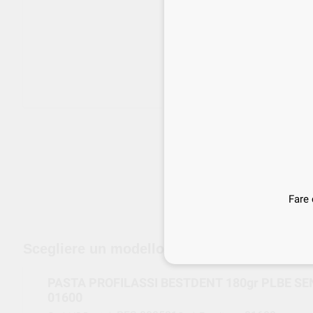
Fare 
edizione gratuita a partire da 120 €
Scegliere un modello
PASTA PROFILASSI BESTDENT 180gr PLBE SENZA FLUORO
01600