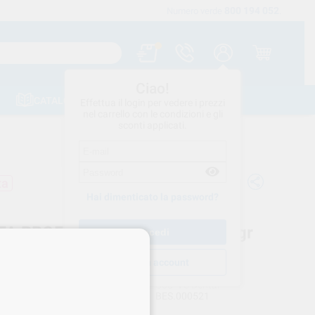
800 194 052
Spedizione gratuita a partire da 120 €
Numero verde
.
Ciao!
CATALOGHI
CONTATTI
Effettua il login per vedere i prezzi
nel carrello con le condizioni e gli
sconti applicati.
ta
Hai dimenticato la password?
TA PROFILASSI BESTDENT 180gr
E SENZA FLUORO 01600
Crea un account
BESTDENT
Cod. VS Dental
BES.000521
rnitore
01600