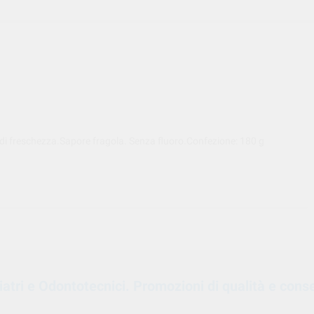
di freschezza.Sapore fragola. Senza fluoro.Confezione: 180 g
oiatri e Odontotecnici. Promozioni di qualità e cons