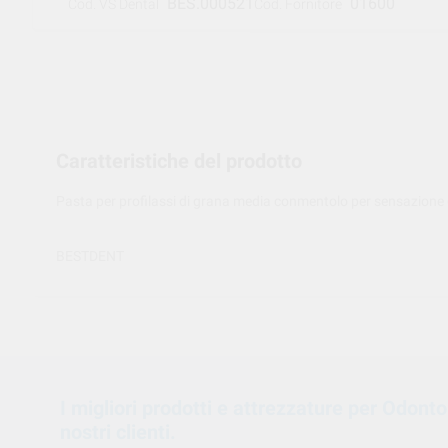
BES.000521
01600
Cod. VS Dental
Cod. Fornitore
Caratteristiche del prodotto
Pasta per profilassi di grana media conmentolo per sensazione 
BESTDENT
I migliori prodotti e attrezzature per Odont
nostri clienti.