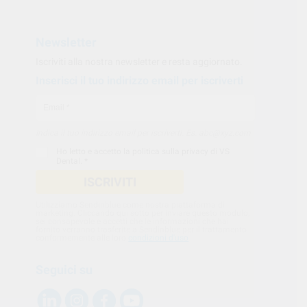
Newsletter
Iscriviti alla nostra newsletter e resta aggiornato.
Inserisci il tuo indirizzo email per iscriverti
Indica il tuo indirizzo email per iscriverti. Es. abc@xyz.com
Ho letto e accetto la
politica sulla privacy di VS
Dental
. *
ISCRIVITI
Utilizziamo Sendinblue come nostra piattaforma di
marketing. Cliccando qui sotto per inviare questo modulo,
sei consapevole e accetti che le informazioni che hai
fornito verranno trasferite a Sendinblue per il trattamento
conformemente alle loro
condizioni d'uso
Seguici su