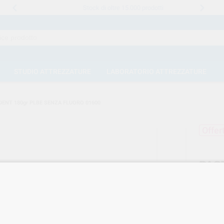
Stock di oltre 15.000 prodotti
STUDIO ATTREZZATURE
LABORATORIO ATTREZZATURE
DENT 180gr PLBE SENZA FLUORO 01600
Offer
PAS
PLB
Marca
Cod. Fo