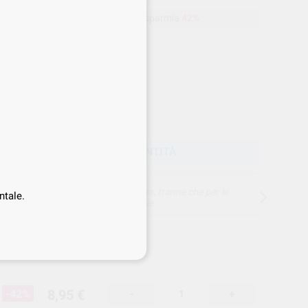
a
8,95 €
Acquistando
1 unità
si risparmia
42%
Prezzo web
-42%
ezzo migliore!
8
,95
€
49 €
o IVA inclusa 10,92 €
SCEGLIERE LA QUANTITÀ
15 giorni per cambiare idea, tranne che per le
ntale.
anestesie
8,95 €
-42%
-
+